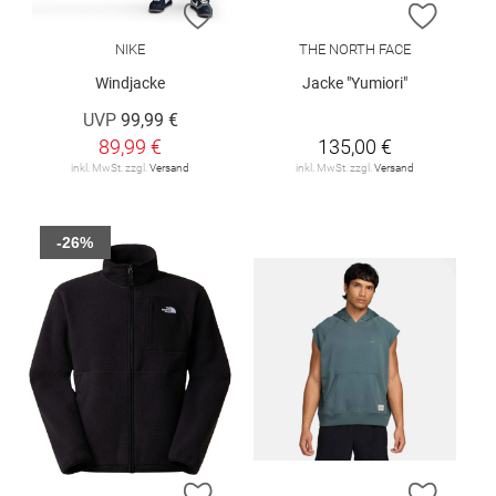
ZUR WUNSCHLISTE HINZUFÜGEN
ZUR W
NIKE
THE NORTH FACE
Windjacke
Jacke "Yumiori"
UVP
99,99 €
89,99 €
135,00 €
inkl. MwSt. zzgl.
Versand
inkl. MwSt. zzgl.
Versand
-26%
ZUR WUNSCHLISTE HINZUFÜGEN
ZUR W