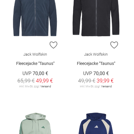
ZUR WUNSCHLISTE HINZUFÜGEN
ZUR W
Jack Wolfskin
Jack Wolfskin
Fleecejacke "Taunus"
Fleecejacke "Taunus"
UVP
70,00 €
UVP
70,00 €
65,99 €
49,99 €
49,99 €
39,99 €
inkl. MwSt. zzgl.
Versand
inkl. MwSt. zzgl.
Versand