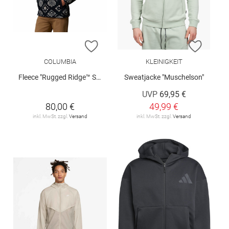
ZUR WUNSCHLISTE HINZUFÜGEN
ZUR W
COLUMBIA
KLEINIGKEIT
Fleece "Rugged Ridge™ Sherpa"
Sweatjacke "Muschelson"
UVP
69,95 €
80,00 €
49,99 €
inkl. MwSt. zzgl.
Versand
inkl. MwSt. zzgl.
Versand