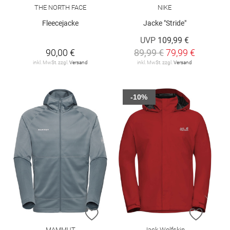
THE NORTH FACE
NIKE
Fleecejacke
Jacke "Stride"
UVP
109,99 €
90,00 €
89,99 €
79,99 €
inkl. MwSt. zzgl.
Versand
inkl. MwSt. zzgl.
Versand
-10%
ZUR WUNSCHLISTE HINZUFÜGEN
ZUR W
MAMMUT
Jack Wolfskin