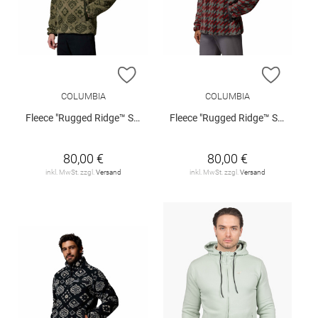
ZUR WUNSCHLISTE HINZUFÜGEN
ZUR W
COLUMBIA
COLUMBIA
Fleece "Rugged Ridge™ Sherpa"
Fleece "Rugged Ridge™ Sherpa"
80,00 €
80,00 €
inkl. MwSt. zzgl.
Versand
inkl. MwSt. zzgl.
Versand