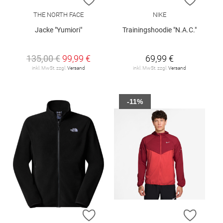
THE NORTH FACE
NIKE
Jacke "Yumiori"
Trainingshoodie "N.A.C."
135,00 €
99,99 €
69,99 €
inkl. MwSt. zzgl.
Versand
inkl. MwSt. zzgl.
Versand
-11%
ZUR WUNSCHLISTE HINZUFÜGEN
ZUR W