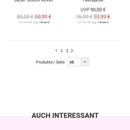
UVP
90,00 €
80,00 €
69,99 €
76,99 €
59,99 €
inkl. MwSt. zzgl.
Versand
inkl. MwSt. zzgl.
Versand
Seite
Du
Seite
Seite
1
2
3
Seite
Weiter
liest
Produkte / Seite
gerade
Seite
AUCH INTERESSANT