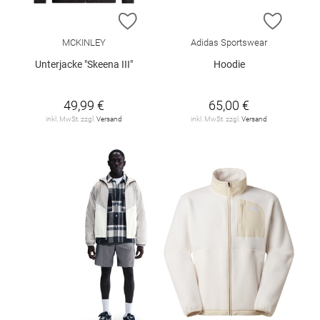
ZUR WUNSCHLISTE HINZUFÜGEN
ZUR W
MCKINLEY
Adidas Sportswear
Unterjacke "Skeena III"
Hoodie
49,99 €
65,00 €
inkl. MwSt. zzgl.
Versand
inkl. MwSt. zzgl.
Versand