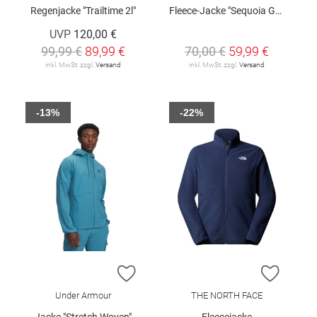
Regenjacke "Trailtime 2l"
Fleece-Jacke "Sequoia Grove™"
UVP
120,00 €
99,99 €
89,99 €
70,00 €
59,99 €
inkl. MwSt. zzgl.
Versand
inkl. MwSt. zzgl.
Versand
-13%
-22%
ZUR WUNSCHLISTE HINZUFÜGEN
ZUR W
Under Armour
THE NORTH FACE
Jacke "Stretch Woven"
Fleecejacke