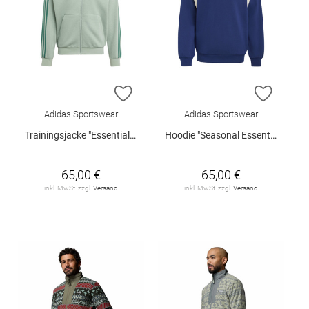
ZUR WUNSCHLISTE HINZUFÜGEN
ZUR W
Adidas Sportswear
Adidas Sportswear
Trainingsjacke "Essentials Fleece"
Hoodie "Seasonal Essentials"
65,00 €
65,00 €
inkl. MwSt. zzgl.
Versand
inkl. MwSt. zzgl.
Versand