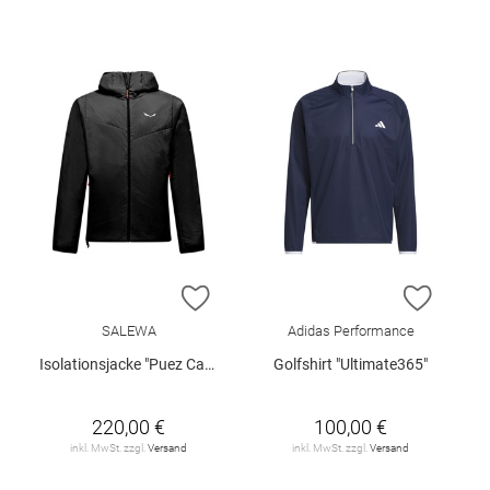
ZUR WUNSCHLISTE HINZUFÜGEN
ZUR W
SALEWA
Adidas Performance
Isolationsjacke "Puez Catinaccio 2"
Golfshirt "Ultimate365"
220,00 €
100,00 €
inkl. MwSt. zzgl.
Versand
inkl. MwSt. zzgl.
Versand