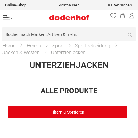
Online-Shop
Posthausen
Kaltenkirchen
Su
Home
Herren
Sport
Sportbekleidung
Jacken & Westen
Unterziehjacken
UNTERZIEHJACKEN
ALLE PRODUKTE
Filtern & Sortieren