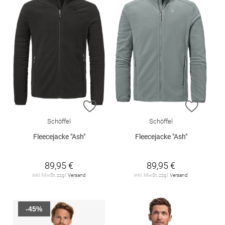
ZUR WUNSCHLISTE HINZUFÜGEN
ZUR W
Schöffel
Schöffel
Fleecejacke "Ash"
Fleecejacke "Ash"
89,95 €
89,95 €
inkl. MwSt. zzgl.
Versand
inkl. MwSt. zzgl.
Versand
-45%