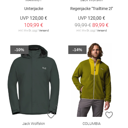
Unterjacke
Regenjacke "Trailtime 2l"
UVP
120,00 €
UVP
120,00 €
109,99 €
99,99 €
89,99 €
inkl. MwSt. zzgl.
Versand
inkl. MwSt. zzgl.
Versand
-10%
-14%
ZUR WUNSCHLISTE HINZUFÜGEN
ZUR W
Jack Wolfskin
COLUMBIA