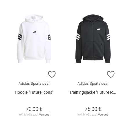
ZUR WUNSCHLISTE HINZUFÜGEN
ZUR W
Adidas Sportswear
Adidas Sportswear
Hoodie "Future Icons"
Trainingsjacke "Future Icons"
70,00 €
75,00 €
inkl. MwSt. zzgl.
Versand
inkl. MwSt. zzgl.
Versand