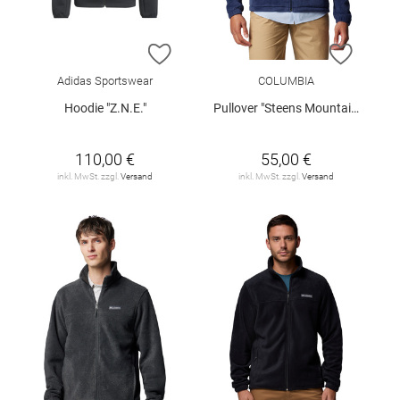
ZUR WUNSCHLISTE HINZUFÜGEN
ZUR W
Adidas Sportswear
COLUMBIA
Hoodie "Z.N.E."
Pullover "Steens Mountain"
110,00 €
55,00 €
inkl. MwSt. zzgl.
Versand
inkl. MwSt. zzgl.
Versand