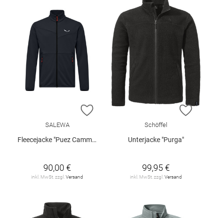
ZUR WUNSCHLISTE HINZUFÜGEN
ZUR W
SALEWA
Schöffel
Fleecejacke "Puez Cammino"
Unterjacke "Purga"
90,00 €
99,95 €
inkl. MwSt. zzgl.
Versand
inkl. MwSt. zzgl.
Versand