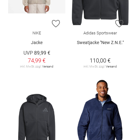
ZUR WUNSCHLISTE HINZUFÜGEN
ZUR W
NIKE
Adidas Sportswear
Jacke
Sweatjacke "New Z.N.E."
UVP
89,99 €
74,99 €
110,00 €
inkl. MwSt. zzgl.
Versand
inkl. MwSt. zzgl.
Versand