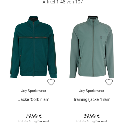
Artikel
1
-
48
von
107
ZUR WUNSCHLISTE HINZUFÜGEN
ZUR W
Joy Sportswear
Joy Sportswear
Jacke "Corbinian"
Trainingsjacke "Tilan"
79,99 €
89,99 €
inkl. MwSt. zzgl.
Versand
inkl. MwSt. zzgl.
Versand