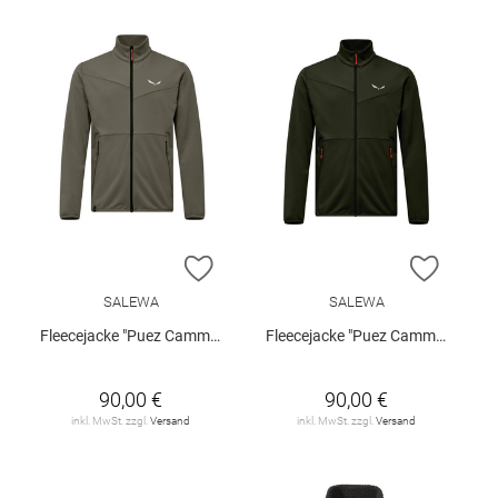
ZUR WUNSCHLISTE HINZUFÜGEN
ZUR W
SALEWA
SALEWA
Fleecejacke "Puez Cammino"
Fleecejacke "Puez Cammino"
90,00 €
90,00 €
inkl. MwSt. zzgl.
Versand
inkl. MwSt. zzgl.
Versand