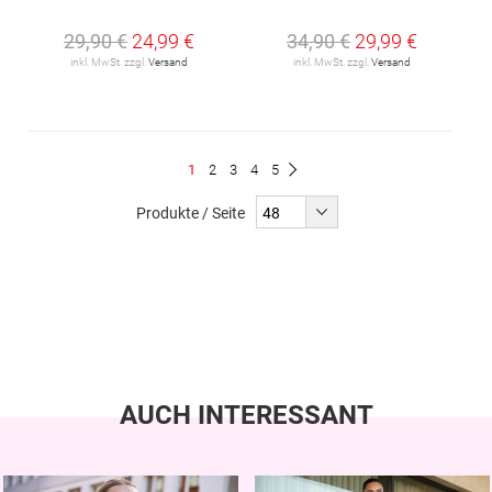
29,90 €
24,99 €
34,90 €
29,99 €
inkl. MwSt. zzgl.
Versand
inkl. MwSt. zzgl.
Versand
Seite
Du
Seite
Seite
Seite
Seite
1
2
3
4
5
Seite
Weiter
liest
Produkte / Seite
gerade
Seite
AUCH INTERESSANT