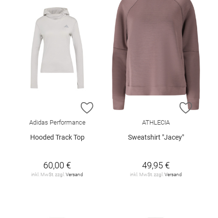
ZUR WUNSCHLISTE HINZUFÜGEN
ZUR W
Adidas Performance
ATHLECIA
Hooded Track Top
Sweatshirt "Jacey"
60,00 €
49,95 €
inkl. MwSt. zzgl.
Versand
inkl. MwSt. zzgl.
Versand