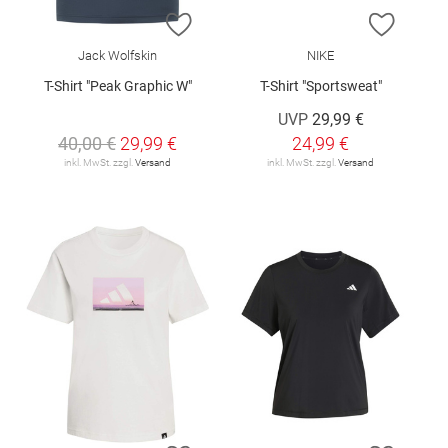
ZUR WUNSCHLISTE HINZUFÜGEN
ZUR W
Jack Wolfskin
NIKE
T-Shirt "Peak Graphic W"
T-Shirt "Sportsweat"
UVP
29,99 €
40,00 €
29,99 €
24,99 €
inkl. MwSt. zzgl.
Versand
inkl. MwSt. zzgl.
Versand