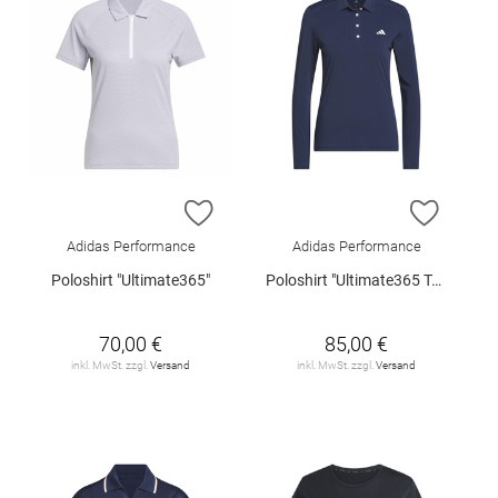
ZUR WUNSCHLISTE HINZUFÜGEN
ZUR W
Adidas Performance
Adidas Performance
Poloshirt "Ultimate365"
Poloshirt "Ultimate365 Tour"
70,00 €
85,00 €
inkl. MwSt. zzgl.
Versand
inkl. MwSt. zzgl.
Versand