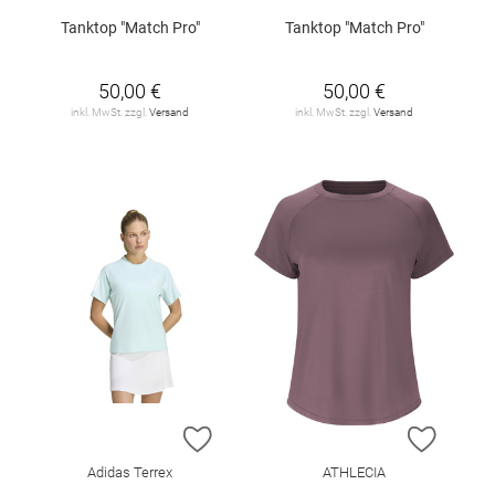
Tanktop "Match Pro"
Tanktop "Match Pro"
50,00 €
50,00 €
inkl. MwSt. zzgl.
Versand
inkl. MwSt. zzgl.
Versand
ZUR WUNSCHLISTE HINZUFÜGEN
ZUR W
Adidas Terrex
ATHLECIA