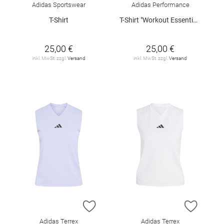
Adidas Sportswear
Adidas Performance
T-Shirt
T-Shirt "Workout Essentials"
25,00 €
25,00 €
inkl. MwSt. zzgl.
Versand
inkl. MwSt. zzgl.
Versand
ZUR WUNSCHLISTE HINZUFÜGEN
ZUR W
Adidas Terrex
Adidas Terrex