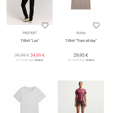
ZUR WUNSCHLISTE HINZUFÜGEN
ZUR W
PROTEST
PUMA
T-Shirt "Las"
T-Shirt "Train all day"
39,99 €
34,99 €
29,95 €
inkl. MwSt. zzgl.
Versand
inkl. MwSt. zzgl.
Versand