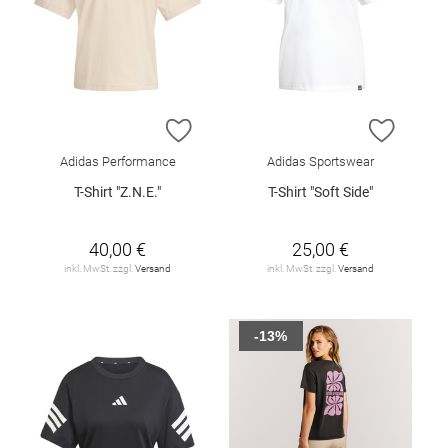
ZUR WUNSCHLISTE HINZUFÜGEN
ZUR W
Adidas Performance
Adidas Sportswear
T-Shirt "Z.N.E."
T-Shirt "Soft Side"
40,00 €
25,00 €
inkl. MwSt. zzgl.
Versand
inkl. MwSt. zzgl.
Versand
-13%