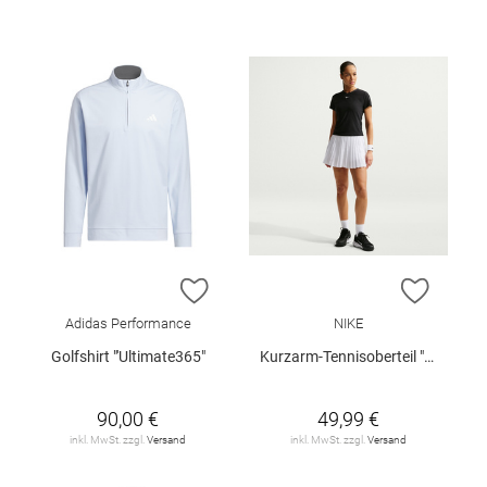
ZUR WUNSCHLISTE HINZUFÜGEN
ZUR W
Adidas Performance
NIKE
Golfshirt "'Ultimate365"
Kurzarm-Tennisoberteil "Nike Victory"
90,00 €
49,99 €
inkl. MwSt. zzgl.
Versand
inkl. MwSt. zzgl.
Versand