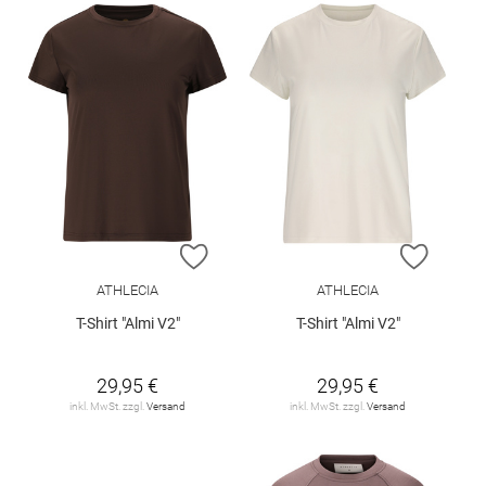
ZUR WUNSCHLISTE HINZUFÜGEN
ZUR W
ATHLECIA
ATHLECIA
T-Shirt "Almi V2"
T-Shirt "Almi V2"
29,95 €
29,95 €
inkl. MwSt. zzgl.
Versand
inkl. MwSt. zzgl.
Versand