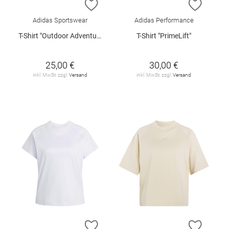
ZUR WUNSCHLISTE HINZUFÜGEN
ZUR W
Adidas Sportswear
Adidas Performance
T-Shirt "Outdoor Adventure"
T-Shirt "PrimeLift"
25,00 €
30,00 €
inkl. MwSt. zzgl.
Versand
inkl. MwSt. zzgl.
Versand
ZUR WUNSCHLISTE HINZUFÜGEN
ZUR W