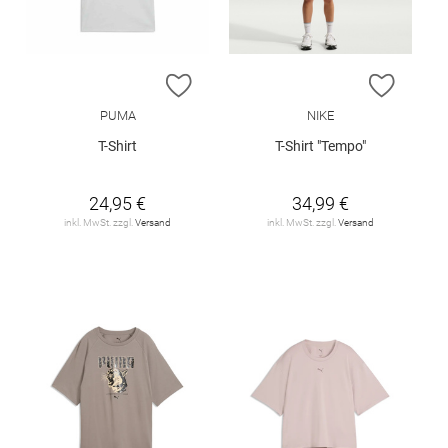
ZUR WUNSCHLISTE HINZUFÜGEN
ZUR W
PUMA
NIKE
T-Shirt
T-Shirt "Tempo"
24,95 €
34,99 €
inkl. MwSt. zzgl.
Versand
inkl. MwSt. zzgl.
Versand