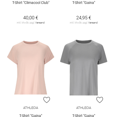
T-Shirt "Climacool Club"
T-Shirt "Gaina"
40,00 €
24,95 €
inkl. MwSt. zzgl.
Versand
inkl. MwSt. zzgl.
Versand
ZUR WUNSCHLISTE HINZUFÜGEN
ZUR W
ATHLECIA
ATHLECIA
T-Shirt "Gaina"
T-Shirt "Gaina"