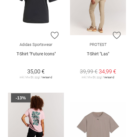
ZUR WUNSCHLISTE HINZUFÜGEN
ZUR W
Adidas Sportswear
PROTEST
T-Shirt "Future Icons"
T-Shirt "Las"
35,00 €
39,99 €
34,99 €
inkl. MwSt. zzgl.
Versand
inkl. MwSt. zzgl.
Versand
-13%