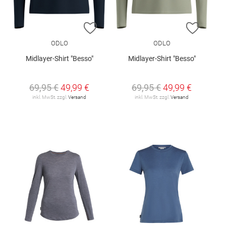
ZUR WUNSCHLISTE HINZUFÜGEN
ZUR W
ODLO
ODLO
Midlayer-Shirt "Besso"
Midlayer-Shirt "Besso"
69,95 €
49,99 €
69,95 €
49,99 €
inkl. MwSt. zzgl.
Versand
inkl. MwSt. zzgl.
Versand