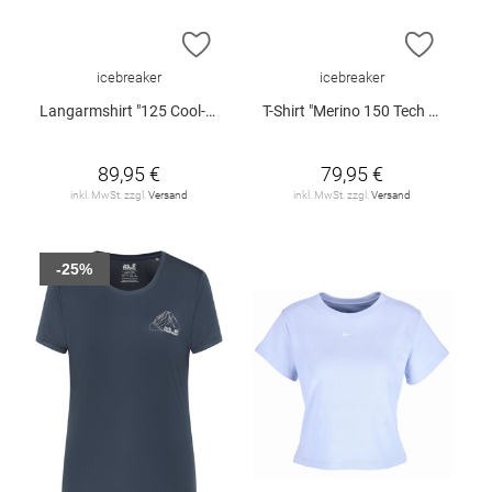
ZUR WUNSCHLISTE HINZUFÜGEN
ZUR W
icebreaker
icebreaker
Langarmshirt "125 Cool-Light™ Sphere"
T-Shirt "Merino 150 Tech Lite III W"
89,95 €
79,95 €
inkl. MwSt. zzgl.
Versand
inkl. MwSt. zzgl.
Versand
-25%