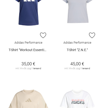
ZUR WUNSCHLISTE HINZUFÜGEN
ZUR W
Adidas Performance
Adidas Performance
T-Shirt "Workout Essentials"
T-Shirt "Z.N.E."
35,00 €
45,00 €
inkl. MwSt. zzgl.
Versand
inkl. MwSt. zzgl.
Versand