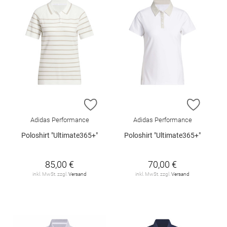
ZUR WUNSCHLISTE HINZUFÜGEN
ZUR W
Adidas Performance
Adidas Performance
Poloshirt "Ultimate365+"
Poloshirt "Ultimate365+"
85,00 €
70,00 €
inkl. MwSt. zzgl.
Versand
inkl. MwSt. zzgl.
Versand