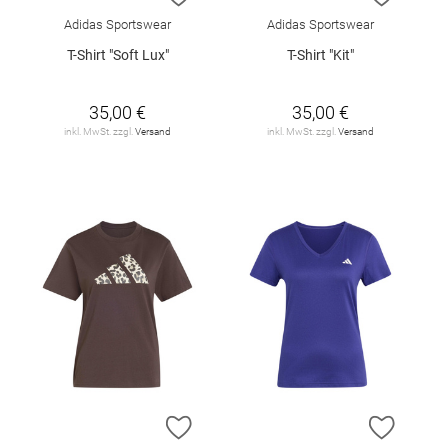
Adidas Sportswear
Adidas Sportswear
T-Shirt "Soft Lux"
T-Shirt "Kit"
35,00 €
35,00 €
inkl. MwSt. zzgl.
Versand
inkl. MwSt. zzgl.
Versand
ZUR WUNSCHLISTE HINZUFÜGEN
ZUR W