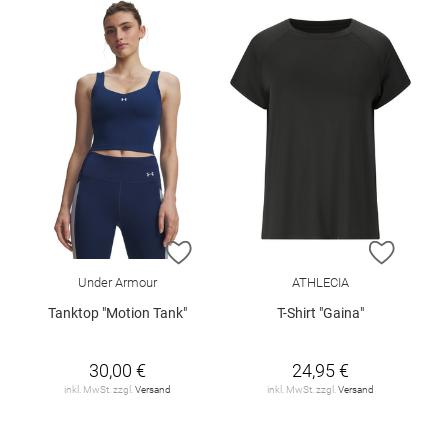
ZUR WUNSCHLISTE HINZUFÜGEN
ZUR W
Under Armour
ATHLECIA
Tanktop "Motion Tank"
T-Shirt "Gaina"
30,00 €
24,95 €
inkl. MwSt. zzgl.
Versand
inkl. MwSt. zzgl.
Versand