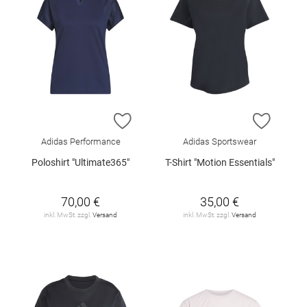
ZUR WUNSCHLISTE HINZUFÜGEN
ZUR W
Adidas Performance
Adidas Sportswear
Poloshirt "Ultimate365"
T-Shirt "Motion Essentials"
70,00 €
35,00 €
inkl. MwSt. zzgl.
Versand
inkl. MwSt. zzgl.
Versand