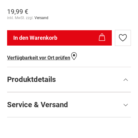
19,99 €
inkl. MwSt. zzgl.
Versand
In den Warenkorb
Zur
Wunschl
hinzufü
Verfügbarkeit vor Ort prüfen
Produktdetails
Service & Versand