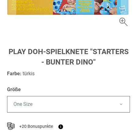
Zum
PLAY DOH-SPIELKNETE "STARTERS
Anfang
- BUNTER DINO"
der
Bildergalerie
Farbe:
türkis
springen
Größe
One Size
+20 Bonuspunkte
i