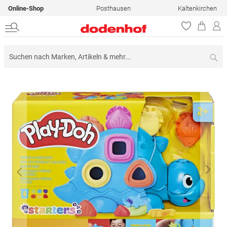
Online-Shop
Posthausen
Kaltenkirchen
Su
Zum
Ende
der
Bildergalerie
springen