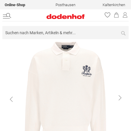
Online-Shop
Posthausen
Kaltenkirchen
Su
Zum
Ende
der
Bildergalerie
springen