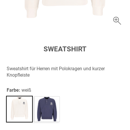
Zum
SWEATSHIRT
Anfang
der
Bildergalerie
Sweatshirt für Herren mit Polokragen und kurzer
springen
Knopfleiste
Farbe:
weiß