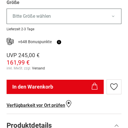
Größe
Bitte Größe wählen
Lieferzeit
2-3 Tage
+648 Bonuspunkte
i
UVP
245,00 €
161,99 €
inkl. MwSt. zzgl.
Versand
In den Warenkorb
Zur
Wunschl
hinzufü
Verfügbarkeit vor Ort prüfen
Produktdetails