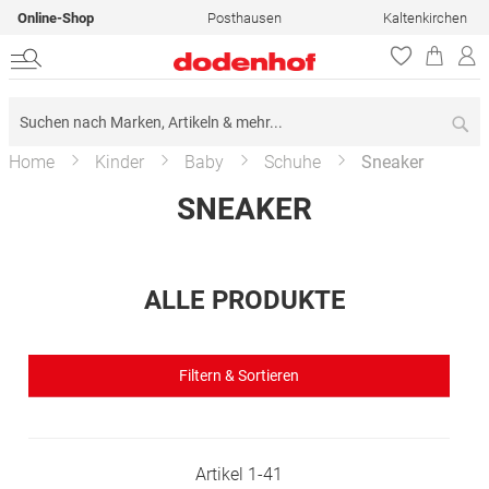
Online-Shop
Posthausen
Kaltenkirchen
Su
Home
Kinder
Baby
Schuhe
Sneaker
SNEAKER
ALLE PRODUKTE
Filtern & Sortieren
Artikel
1
-
41