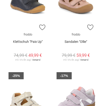
ZUR WUNSCHLISTE HINZUFÜGEN
ZUR W
froddo
froddo
Klettschuh "Paix Up"
Sandalen "Ollie"
74,99 €
49,99 €
79,99 €
59,99 €
inkl. MwSt. zzgl.
Versand
inkl. MwSt. zzgl.
Versand
-25%
-17%