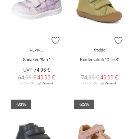
ZUR WUNSCHLISTE HINZUFÜGEN
ZUR W
PEPINO
froddo
Sneaker "Sam"
Kinderschuh "Ollie S"
UVP
74,95 €
64,99 €
49,99 €
74,99 €
49,99 €
inkl. MwSt. zzgl.
Versand
inkl. MwSt. zzgl.
Versand
-33%
-25%