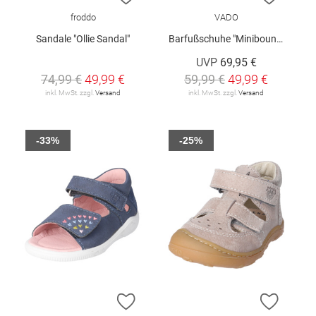
froddo
VADO
Sandale "Ollie Sandal"
Barfußschuhe "Minibounce"
UVP
69,95 €
74,99 €
49,99 €
59,99 €
49,99 €
inkl. MwSt. zzgl.
Versand
inkl. MwSt. zzgl.
Versand
-33%
-25%
ZUR WUNSCHLISTE HINZUFÜGEN
ZUR W