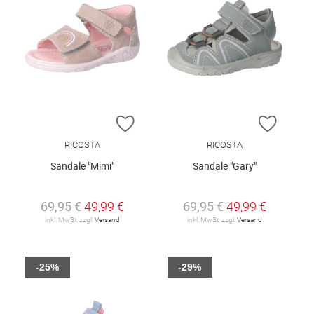
ZUR WUNSCHLISTE HINZUFÜGEN
ZUR W
RICOSTA
RICOSTA
Sandale "Mimi"
Sandale "Gary"
69,95 €
49,99 €
69,95 €
49,99 €
inkl. MwSt. zzgl.
Versand
inkl. MwSt. zzgl.
Versand
-25%
-29%