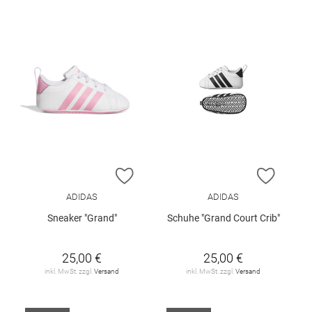
ZUR WUNSCHLISTE HINZUFÜGEN
ZUR W
ADIDAS
ADIDAS
Sneaker "Grand"
Schuhe "Grand Court Crib"
25,00 €
25,00 €
inkl. MwSt. zzgl.
Versand
inkl. MwSt. zzgl.
Versand