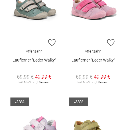
ZUR WUNSCHLISTE HINZUFÜGEN
ZUR W
Affenzahn
Affenzahn
Lauflerner "Leder Walky"
Lauflerner "Leder Walky"
69,99 €
49,99 €
69,99 €
49,99 €
inkl. MwSt. zzgl.
Versand
inkl. MwSt. zzgl.
Versand
-23%
-33%