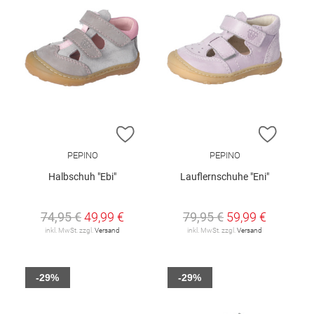
ZUR WUNSCHLISTE HINZUFÜGEN
ZUR W
PEPINO
PEPINO
Halbschuh "Ebi"
Lauflernschuhe "Eni"
74,95 €
49,99 €
79,95 €
59,99 €
inkl. MwSt. zzgl.
Versand
inkl. MwSt. zzgl.
Versand
-29%
-29%