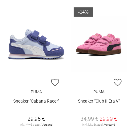
-14%
ZUR WUNSCHLISTE HINZUFÜGEN
ZUR W
PUMA
PUMA
Sneaker "Cabana Racer"
Sneaker "Club II Era V"
29,95 €
34,99 €
29,99 €
inkl. MwSt. zzgl.
Versand
inkl. MwSt. zzgl.
Versand