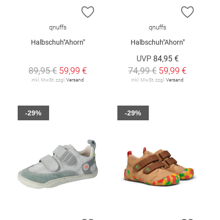
ZUR WUNSCHLISTE HINZUFÜGEN
ZUR W
qnuffs
qnuffs
Halbschuh"Ahorn"
Halbschuh"Ahorn"
UVP
84,95 €
89,95 €
59,99 €
74,99 €
59,99 €
inkl. MwSt. zzgl.
Versand
inkl. MwSt. zzgl.
Versand
-29%
-29%