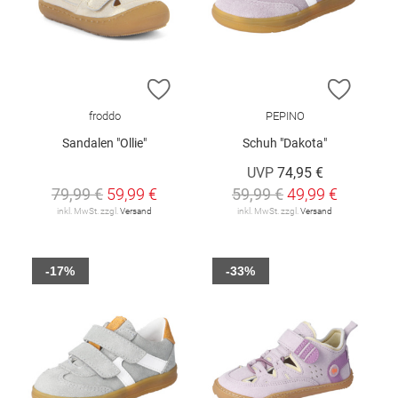
ZUR WUNSCHLISTE HINZUFÜGEN
ZUR W
froddo
PEPINO
Sandalen "Ollie"
Schuh "Dakota"
UVP
74,95 €
79,99 €
59,99 €
59,99 €
49,99 €
inkl. MwSt. zzgl.
Versand
inkl. MwSt. zzgl.
Versand
-17%
-33%