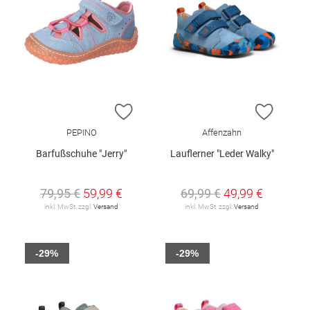
ZUR WUNSCHLISTE HINZUFÜGEN
ZUR W
PEPINO
Affenzahn
Barfußschuhe "Jerry"
Lauflerner "Leder Walky"
79,95 €
59,99 €
69,99 €
49,99 €
inkl. MwSt. zzgl.
Versand
inkl. MwSt. zzgl.
Versand
-29%
-29%