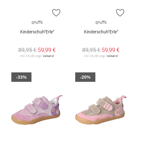
ZUR WUNSCHLISTE HINZUFÜGEN
ZUR W
qnuffs
qnuffs
Kinderschuh"Erle"
Kinderschuh"Erle"
89,95 €
59,99 €
89,95 €
59,99 €
inkl. MwSt. zzgl.
Versand
inkl. MwSt. zzgl.
Versand
-33%
-20%