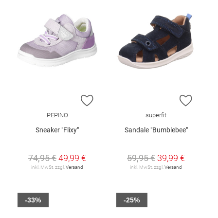
ZUR WUNSCHLISTE HINZUFÜGEN
ZUR W
PEPINO
superfit
Sneaker "Flixy"
Sandale "Bumblebee"
74,95 €
49,99 €
59,95 €
39,99 €
inkl. MwSt. zzgl.
Versand
inkl. MwSt. zzgl.
Versand
-33%
-25%