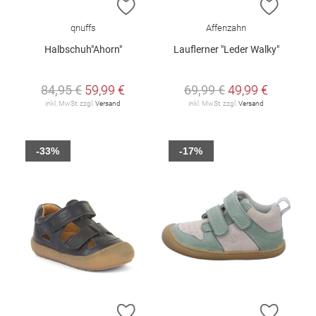
ZUR WUNSCHLISTE HINZUFÜGEN
ZUR W
qnuffs
Affenzahn
Halbschuh"Ahorn"
Lauflerner "Leder Walky"
84,95 €
59,99 €
69,99 €
49,99 €
inkl. MwSt. zzgl.
Versand
inkl. MwSt. zzgl.
Versand
-33%
-17%
ZUR WUNSCHLISTE HINZUFÜGEN
ZUR W