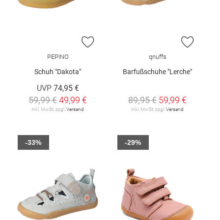
ZUR WUNSCHLISTE HINZUFÜGEN
ZUR W
PEPINO
qnuffs
Schuh "Dakota"
Barfußschuhe "Lerche"
UVP
74,95 €
59,99 €
49,99 €
89,95 €
59,99 €
inkl. MwSt. zzgl.
Versand
inkl. MwSt. zzgl.
Versand
-33%
-29%