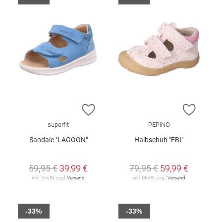
ZUR WUNSCHLISTE HINZUFÜGEN
ZUR W
superfit
PEPINO
Sandale "LAGOON"
Halbschuh "EBI"
59,95 €
39,99 €
79,95 €
59,99 €
inkl. MwSt. zzgl.
Versand
inkl. MwSt. zzgl.
Versand
-33%
-33%