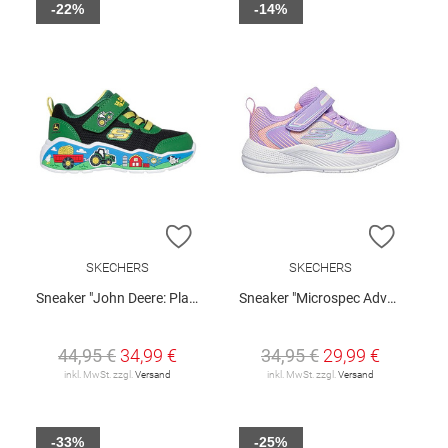
-22%
-14%
ZUR WUNSCHLISTE HINZUFÜGEN
ZUR W
SKECHERS
SKECHERS
Sneaker "John Deere: Play Scene- Barn-Squad Buddies"
Sneaker "Microspec Advance"
44,95 €
34,99 €
34,95 €
29,99 €
inkl. MwSt. zzgl.
Versand
inkl. MwSt. zzgl.
Versand
-33%
-25%