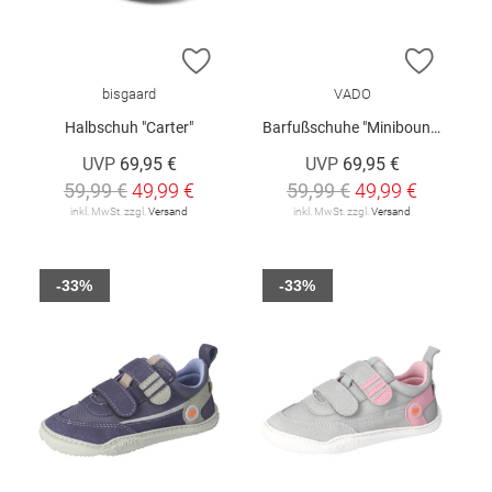
ZUR WUNSCHLISTE HINZUFÜGEN
ZUR W
bisgaard
VADO
Halbschuh "Carter"
Barfußschuhe "Minibounce"
UVP
69,95 €
UVP
69,95 €
59,99 €
49,99 €
59,99 €
49,99 €
inkl. MwSt. zzgl.
Versand
inkl. MwSt. zzgl.
Versand
-33%
-33%