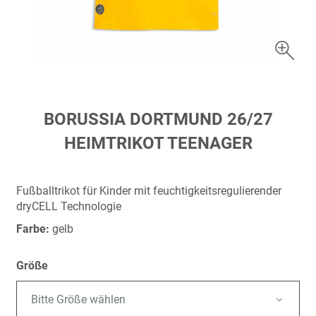
Zum
BORUSSIA DORTMUND 26/27
Anfang
HEIMTRIKOT TEENAGER
der
Bildergalerie
springen
Fußballtrikot für Kinder mit feuchtigkeitsregulierender
dryCELL Technologie
Farbe:
gelb
Größe
Bitte Größe wählen