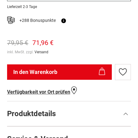
Lieferzeit
2-3 Tage
+288 Bonuspunkte
i
79,95 €
71,96 €
inkl. MwSt. zzgl.
Versand
In den Warenkorb
Zur
Wunschl
hinzufü
Verfügbarkeit vor Ort prüfen
Produktdetails