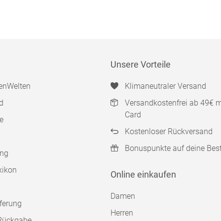
Unsere Vorteile
enWelten
Klimaneutraler Versand
d
Versandkostenfrei ab 49€ 
Card
e
Kostenloser Rückversand
Bonuspunkte auf deine Bes
ung
xikon
Online einkaufen
Damen
ferung
Herren
Rückgabe