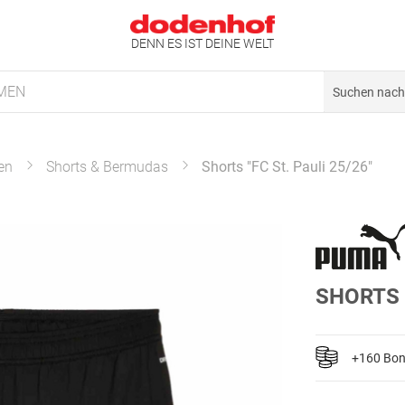
DENN ES IST DEINE WELT
MEN
en
Shorts & Bermudas
Shorts "FC St. Pauli 25/26"
SHORTS "
+160 Bo