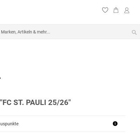
S
FC ST. PAULI 25/26"
nuspunkte
i