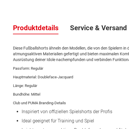
Zum
Anfang
Produktdetails
Service & Versand
der
Bildergalerie
springen
Diese Fußballshorts ähneln den Modellen, die von den Spielern in 
atmungsaktiven Materialien gefertigt und bieten maximalen Komfor
Ausrüstung deiner Idole nachempfunden und verbinden Funktionali
Passform: Regulär
Hauptmaterial: Doubleface-Jacquard
Länge: Regulär
Bundhöhe: Mittel
Club und PUMA Branding-Details
Inspiriert von offiziellen Spielshorts der Profis
Ideal geeignet für Training und Spiel