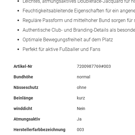
Leichtes, atmungsaktives Doubleface-Jacquard für 
Feuchtigkeitsableitende Eigenschaften für ein ange
Reguläre Passform und mittelhoher Bund sorgen für s
Authentische Club- und Branding-Details als besonde
Optimale Bewegungsfreiheit auf dem Platz
Perfekt für aktive Fußballer und Fans
Mehr
Artikel-Nr
7200987769#003
Informationen
Bundhöhe
normal
Nässeschutz
ohne
Beinlänge
kurz
winddicht
Nein
Atmungsaktiv
Ja
Herstellerfarbbezeichnung
003