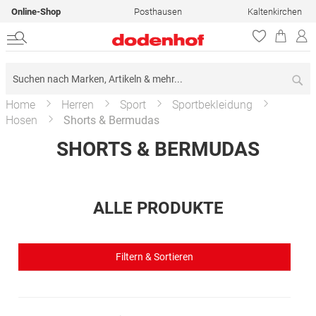
Online-Shop
Posthausen
Kaltenkirchen
Su
Home
Herren
Sport
Sportbekleidung
Hosen
Shorts & Bermudas
SHORTS & BERMUDAS
ALLE PRODUKTE
Filtern & Sortieren