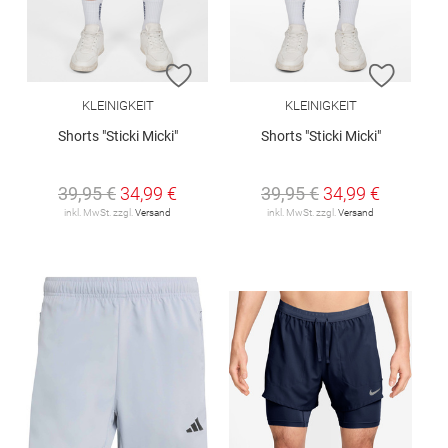
ZUR WUNSCHLISTE HINZUFÜGEN
ZUR W
KLEINIGKEIT
KLEINIGKEIT
Shorts "Sticki Micki"
Shorts "Sticki Micki"
39,95 €
34,99 €
39,95 €
34,99 €
inkl. MwSt. zzgl.
Versand
inkl. MwSt. zzgl.
Versand