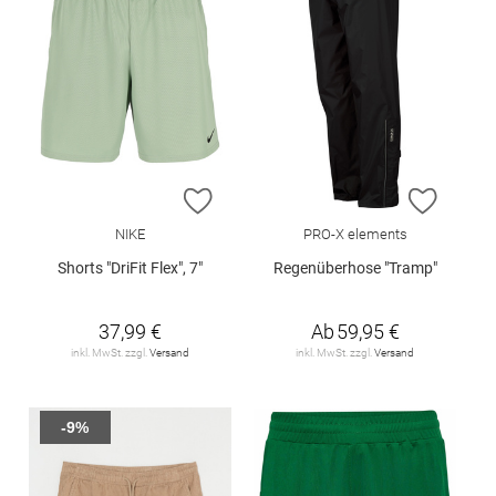
ZUR WUNSCHLISTE HINZUFÜGEN
ZUR W
NIKE
PRO-X elements
Shorts "DriFit Flex", 7"
Regenüberhose "Tramp"
37,99 €
Ab
59,95 €
inkl. MwSt. zzgl.
Versand
inkl. MwSt. zzgl.
Versand
-9%