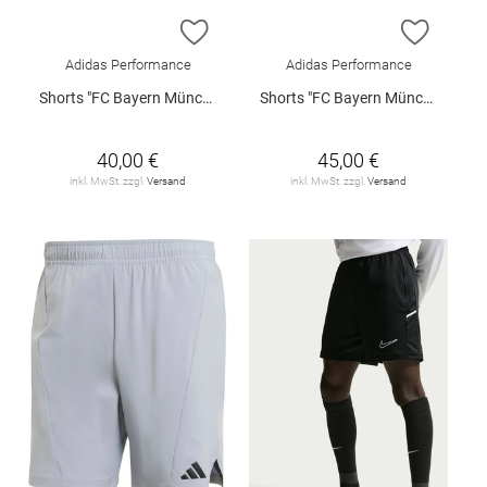
ZUR WUNSCHLISTE HINZUFÜGEN
ZUR W
Adidas Performance
Adidas Performance
Shorts "FC Bayern München Heimtrikot"
Shorts "FC Bayern München Heimtrikot"
40,00 €
45,00 €
inkl. MwSt. zzgl.
Versand
inkl. MwSt. zzgl.
Versand