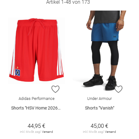
Artikel
1
-
48
von
173
ZUR WUNSCHLISTE HINZUFÜGEN
ZUR W
Adidas Performance
Under Armour
Shorts "HSV Home 2026/2027"
Shorts "Vanish"
44,95 €
45,00 €
inkl. MwSt. zzgl.
Versand
inkl. MwSt. zzgl.
Versand