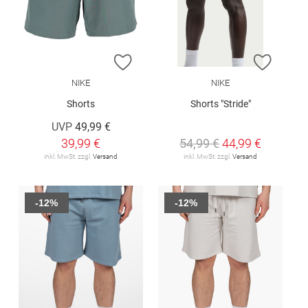
ZUR WUNSCHLISTE HINZUFÜGEN
ZUR W
NIKE
NIKE
Shorts
Shorts "Stride"
UVP
49,99 €
39,99 €
54,99 €
44,99 €
inkl. MwSt. zzgl.
Versand
inkl. MwSt. zzgl.
Versand
-12%
-12%