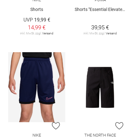
Shorts
Shorts "Essential Elevated"
UVP
19,99 €
14,99 €
39,95 €
inkl. MwSt. zzgl.
Versand
inkl. MwSt. zzgl.
Versand
ZUR WUNSCHLISTE HINZUFÜGEN
ZUR W
NIKE
THE NORTH FACE