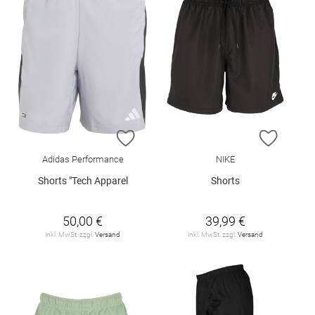
ZUR WUNSCHLISTE HINZUFÜGEN
ZUR W
Adidas Performance
NIKE
Shorts "Tech Apparel
Shorts
50,00 €
39,99 €
inkl. MwSt. zzgl.
Versand
inkl. MwSt. zzgl.
Versand