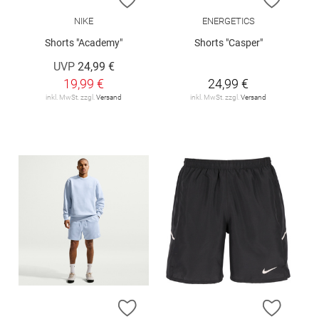
NIKE
ENERGETICS
Shorts "Academy"
Shorts "Casper"
UVP
24,99 €
19,99 €
24,99 €
inkl. MwSt. zzgl.
Versand
inkl. MwSt. zzgl.
Versand
ZUR WUNSCHLISTE HINZUFÜGEN
ZUR W