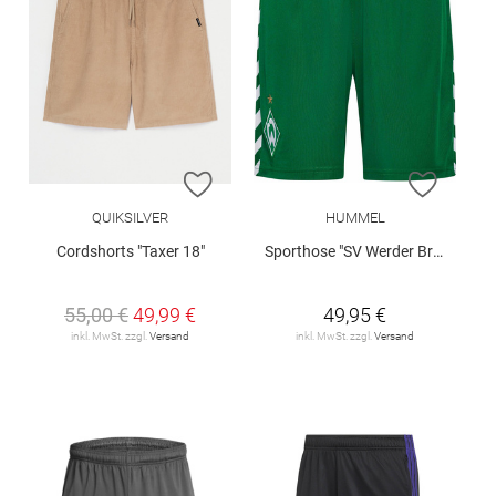
ZUR WUNSCHLISTE HINZUFÜGEN
ZUR W
QUIKSILVER
HUMMEL
Cordshorts "Taxer 18"
Sporthose "SV Werder Bremen Home 2026/27"
55,00 €
49,99 €
49,95 €
inkl. MwSt. zzgl.
Versand
inkl. MwSt. zzgl.
Versand