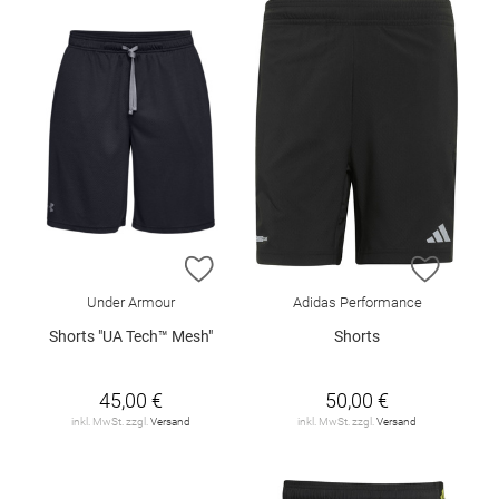
ZUR WUNSCHLISTE HINZUFÜGEN
ZUR W
Under Armour
Adidas Performance
Shorts "UA Tech™ Mesh"
Shorts
45,00 €
50,00 €
inkl. MwSt. zzgl.
Versand
inkl. MwSt. zzgl.
Versand