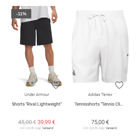
-11%
ZUR WUNSCHLISTE HINZUFÜGEN
ZUR W
Under Armour
Adidas Terrex
Shorts "Rival Lightweight"
Tennisshorts "Tennis Climacool"
45,00 €
39,99 €
75,00 €
inkl. MwSt. zzgl.
Versand
inkl. MwSt. zzgl.
Versand