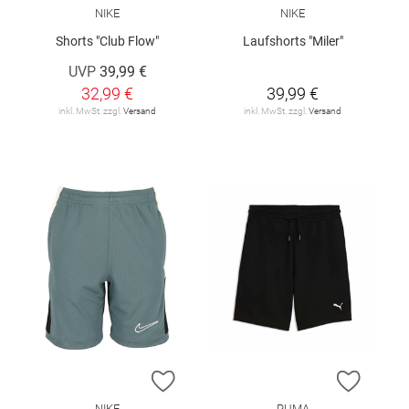
NIKE
NIKE
Shorts "Club Flow"
Laufshorts "Miler"
UVP
39,99 €
32,99 €
39,99 €
inkl. MwSt. zzgl.
Versand
inkl. MwSt. zzgl.
Versand
ZUR WUNSCHLISTE HINZUFÜGEN
ZUR W
NIKE
PUMA