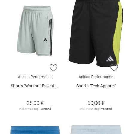
ZUR WUNSCHLISTE HINZUFÜGEN
ZUR W
Adidas Performance
Adidas Performance
Shorts "Workout Essentials Base"
Shorts "Tech Apparel"
35,00 €
50,00 €
inkl. MwSt. zzgl.
Versand
inkl. MwSt. zzgl.
Versand