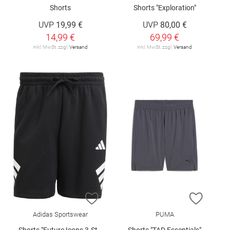
Shorts
Shorts "Exploration"
UVP
19,99 €
UVP
80,00 €
14,99 €
69,99 €
inkl. MwSt. zzgl.
Versand
inkl. MwSt. zzgl.
Versand
ZUR WUNSCHLISTE HINZUFÜGEN
ZUR W
Adidas Sportswear
PUMA
Shorts "Future Icons 3-Stripes"
Shorts "TAD Essentials"