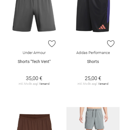
ZUR WUNSCHLISTE HINZUFÜGEN
ZUR W
Under Armour
Adidas Performance
Shorts "Tech Vent"
Shorts
35,00 €
25,00 €
inkl. MwSt. zzgl.
Versand
inkl. MwSt. zzgl.
Versand