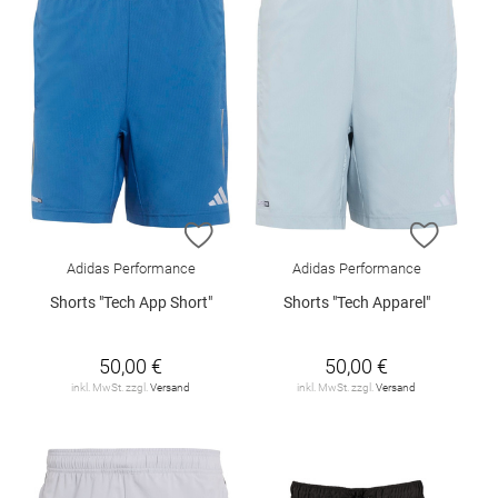
ZUR WUNSCHLISTE HINZUFÜGEN
ZUR W
Adidas Performance
Adidas Performance
Shorts "Tech App Short"
Shorts "Tech Apparel"
50,00 €
50,00 €
inkl. MwSt. zzgl.
Versand
inkl. MwSt. zzgl.
Versand