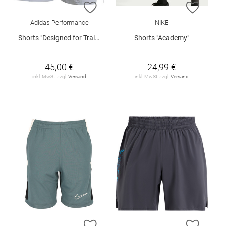
ZUR WUNSCHLISTE HINZUFÜGEN
ZUR W
Adidas Performance
NIKE
Shorts "Designed for Training"
Shorts "Academy"
45,00 €
24,99 €
inkl. MwSt. zzgl.
Versand
inkl. MwSt. zzgl.
Versand
ZUR WUNSCHLISTE HINZUFÜGEN
ZUR W