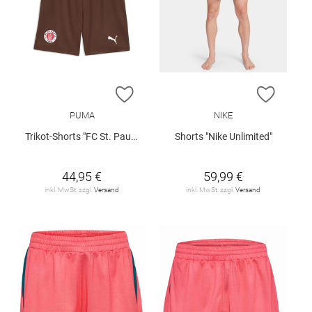
ZUR WUNSCHLISTE HINZUFÜGEN
ZUR W
PUMA
NIKE
Trikot-Shorts "FC St. Pauli 26/27"
Shorts "Nike Unlimited"
44,95 €
59,99 €
inkl. MwSt. zzgl.
Versand
inkl. MwSt. zzgl.
Versand