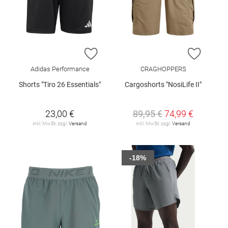
ZUR WUNSCHLISTE HINZUFÜGEN
ZUR W
Adidas Performance
CRAGHOPPERS
Shorts "Tiro 26 Essentials"
Cargoshorts "NosiLife II"
23,00 €
89,95 €
74,99 €
inkl. MwSt. zzgl.
Versand
inkl. MwSt. zzgl.
Versand
-18%