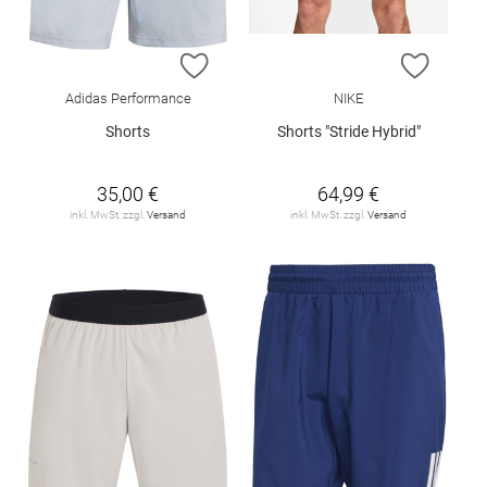
ZUR WUNSCHLISTE HINZUFÜGEN
ZUR W
Adidas Performance
NIKE
Shorts
Shorts "Stride Hybrid"
35,00 €
64,99 €
inkl. MwSt. zzgl.
Versand
inkl. MwSt. zzgl.
Versand