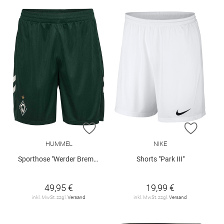
ZUR WUNSCHLISTE HINZUFÜGEN
ZUR W
HUMMEL
NIKE
Sporthose "Werder Bremen Away 26/27"
Shorts "Park III"
49,95 €
19,99 €
inkl. MwSt. zzgl.
Versand
inkl. MwSt. zzgl.
Versand