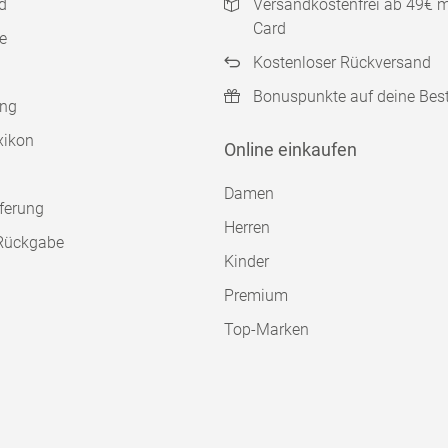
d
Versandkostenfrei ab 49€ 
Card
e
Kostenloser Rückversand
Bonuspunkte auf deine Bes
ung
xikon
Online einkaufen
Damen
ferung
Herren
Rückgabe
Kinder
Premium
Top-Marken