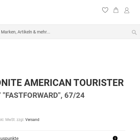
S
NITE AMERICAN TOURISTER
 "FASTFORWARD", 67/24
nkl. MwSt. zzgl.
Versand
nuspunkte
i