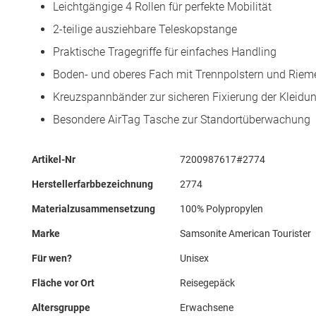
Leichtgängige 4 Rollen für perfekte Mobilität
2-teilige ausziehbare Teleskopstange
Praktische Tragegriffe für einfaches Handling
Boden- und oberes Fach mit Trennpolstern und Riem
Kreuzspannbänder zur sicheren Fixierung der Kleidu
Besondere AirTag Tasche zur Standortüberwachung
Mehr
Artikel-Nr
7200987617#2774
Informationen
Herstellerfarbbezeichnung
2774
Materialzusammensetzung
100% Polypropylen
Marke
Samsonite American Tourister
Für wen?
Unisex
Fläche vor Ort
Reisegepäck
Altersgruppe
Erwachsene