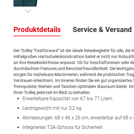
Zum
Anfang
Produktdetails
Service & Versand
der
Bildergalerie
springen
Der Trolley "Fastforward" ist der ideale Reisebegleiter für alle, d
mittelgroßen Hartschalenkonstruktion bietet er nicht nur Robusthe
an Ihre Reisebedürfnisse anpasst. Ob für Geschäftsreisen oder de
durchdachten Features und Benutzerfreundlichkeit. Die leichtgäng
sorgen für müheloses Manövrieren, während die praktischen Trage
Verstauen erleichtern. Im Inneren finden Sie ein gut organisiert
Trennpolster, Riemen und Taschen optimalen Stauraum bietet. Ein b
Ihren Trolley jederzeit im Blick zu behalten.
Erweiterbare Kapazität von 67 bis 77 Litern
Leichtgewicht mit nur 3,2 kg
Abmessungen: 68 x 46 x 26 cm, erweiterbar auf 68 x
Integriertes TSA-Schloss für Sicherheit