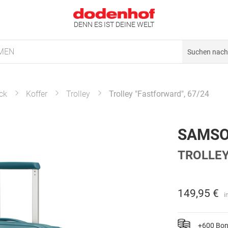
DENN ES IST DEINE WELT
MEN
ck
Koffer
Trolley
Trolley "Fastforward", 67/24
SAMSO
TROLLEY
149,95 €
i
+600 Bo