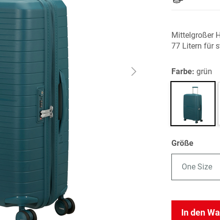
Mittelgroßer 
77 Litern für 
Farbe:
grün
Größe
One Size
In den W