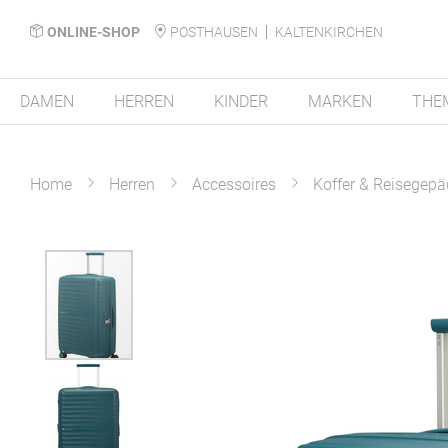
ONLINE-SHOP
POSTHAUSEN
KALTENKIRCHEN
DAMEN
HERREN
KINDER
MARKEN
THE
Home
Herren
Accessoires
Koffer & Reisegepä
Zum
Ende
der
Bildergalerie
springen