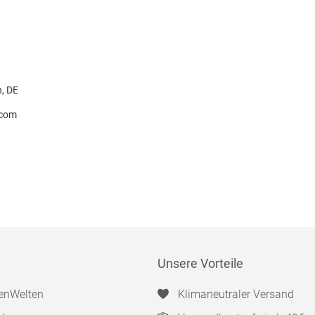
H
n, DE
.com
Unsere Vorteile
enWelten
Klimaneutraler Versand