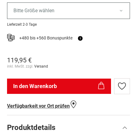
Bitte Größe wählen
Lieferzeit
2-3 Tage
+480 bis +560 Bonuspunkte
i
119,95 €
inkl. MwSt. zzgl.
Versand
In den Warenkorb
Zur
Wunschl
hinzufü
Verfügbarkeit vor Ort prüfen
Produktdetails