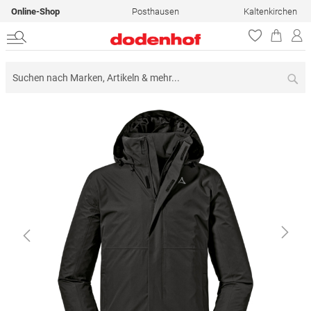
Online-Shop
Posthausen
Kaltenkirchen
Su
Zum
Ende
der
Bildergalerie
springen