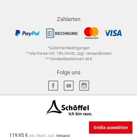
Zahlarten
*Gutscheinbedingungen
**Alle Preise inkl. 19% MwSt., zzgl. Versandkosten
***Mindestbestellwert 49 €
Folge uns
IMPRESSUM
FAQ
DATENSCHUTZ
DATENSCHUTZ-EINSTELLUNGEN
WIDERRUFSRECHT
Größe auswählen
VERTRAG WIDERRUFEN
AGB
119,95 €
inkl. MwSt. zzgl.
Versand