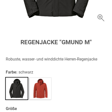
Zum
REGENJACKE "GMUND M"
Anfang
der
Bildergalerie
Robuste, wasser- und winddichte Herren-Regenjacke
springen
Farbe:
schwarz
Größe