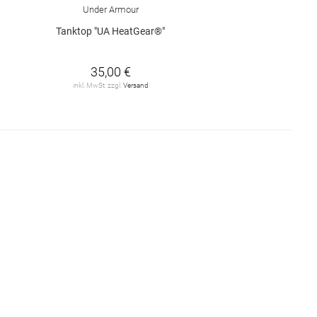
Under Armour
Tanktop "UA HeatGear®"
35,00 €
inkl. MwSt. zzgl.
Versand