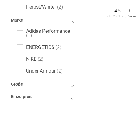
Herbst/Winter
2
45,00 €
inkl. MwSt. zzgl.
Vers
Marke
Adidas Performance
1
ENERGETICS
2
NIKE
2
Under Armour
2
Größe
Einzelpreis