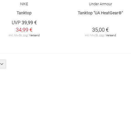
NIKE
Under Armour
Tanktop
Tanktop "UA HeatGear®"
UVP
39,99 €
34,99 €
35,00 €
inkl. MwSt. zzgl.
Versand
inkl. MwSt. zzgl.
Versand