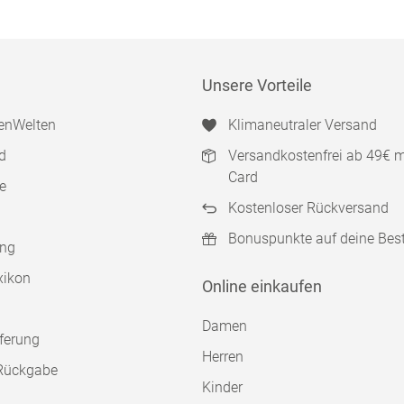
Unsere Vorteile
enWelten
Klimaneutraler Versand
d
Versandkostenfrei ab 49€ 
Card
e
Kostenloser Rückversand
Bonuspunkte auf deine Bes
ung
xikon
Online einkaufen
Damen
ferung
Herren
Rückgabe
Kinder