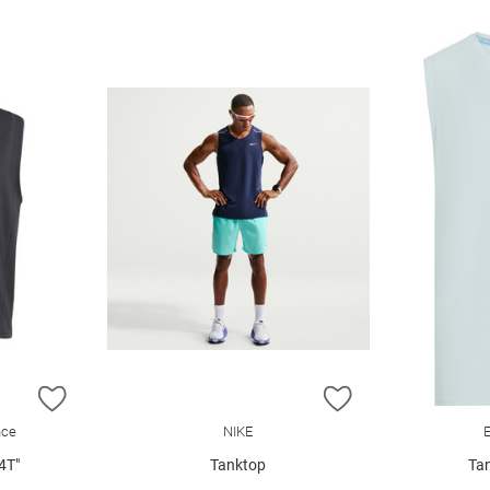
ZUR WUNSCHLISTE HINZUFÜGEN
ZUR WUNSCHLIST
nce
NIKE
4T"
Tanktop
Tan