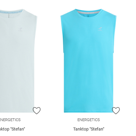
E HINZUFÜGEN
ZUR WUNSCHLISTE HINZUFÜGEN
ZUR W
ENERGETICS
ENERGETICS
ktop "Stefan"
Tanktop "Stefan"