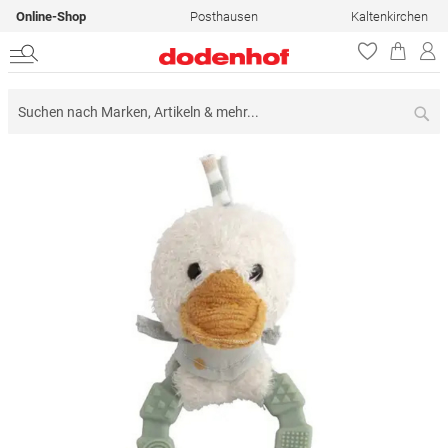
Online-Shop
Posthausen
Kaltenkirchen
Su
Zum
Ende
der
Bildergalerie
springen