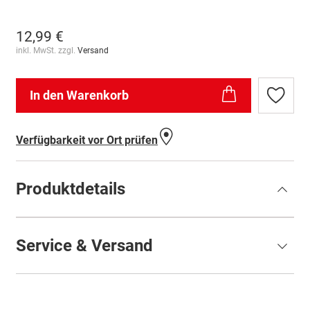
12,99 €
inkl. MwSt. zzgl.
Versand
In den Warenkorb
Zur
Wunschl
hinzufü
Verfügbarkeit vor Ort prüfen
Produktdetails
Service & Versand