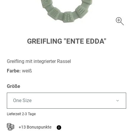
Zum
GREIFLING "ENTE EDDA"
Anfang
der
Bildergalerie
Greifling mit integrierter Rassel
springen
Farbe:
weiß
Größe
One Size
Lieferzeit
2-3 Tage
+13 Bonuspunkte
i