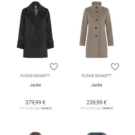
ZUR WUNSCHLISTE HINZUFÜGEN
ZUR W
FUCHS SCHMITT
FUCHS SCHMITT
Jacke
Jacke
379,99 €
239,99 €
inkl. MwSt. zzgl.
Versand
inkl. MwSt. zzgl.
Versand