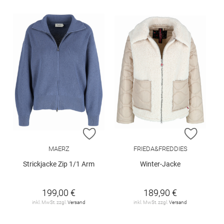
ZUR WUNSCHLISTE HINZUFÜGEN
ZUR W
MAERZ
FRIEDA&FREDDIES
Strickjacke Zip 1/1 Arm
Winter-Jacke
199,00 €
189,90 €
inkl. MwSt. zzgl.
Versand
inkl. MwSt. zzgl.
Versand