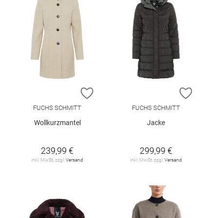
ZUR WUNSCHLISTE HINZUFÜGEN
ZUR W
FUCHS SCHMITT
FUCHS SCHMITT
Wollkurzmantel
Jacke
239,99 €
299,99 €
inkl. MwSt. zzgl.
Versand
inkl. MwSt. zzgl.
Versand