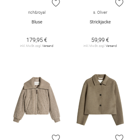
ZUR WUNSCHLISTE HINZUFÜGEN
ZUR W
rich&royal
s. Oliver
Bluse
Strickjacke
179,95 €
59,99 €
inkl. MwSt. zzgl.
Versand
inkl. MwSt. zzgl.
Versand
ZUR WUNSCHLISTE HINZUFÜGEN
ZUR W