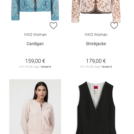
ZUR WUNSCHLISTE HINZUFÜGEN
ZUR W
IVKO Woman
IVKO Woman
Cardigan
Strickjacke
159,00 €
179,00 €
inkl. MwSt. zzgl.
Versand
inkl. MwSt. zzgl.
Versand