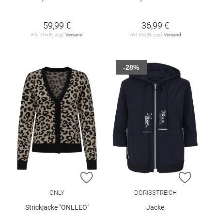
59,99 €
36,99 €
inkl. MwSt. zzgl.
Versand
inkl. MwSt. zzgl.
Versand
-28%
ZUR WUNSCHLISTE HINZUFÜGEN
ZUR W
ONLY
DORISSTREICH
Strickjacke "ONLLEO"
Jacke