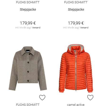
FUCHS SCHMITT
FUCHS SCHMITT
Steppjacke
Steppjacke
179,99 €
179,99 €
inkl. MwSt. zzgl.
Versand
inkl. MwSt. zzgl.
Versand
ZUR WUNSCHLISTE HINZUFÜGEN
ZUR W
FUCHS SCHMITT
camel active