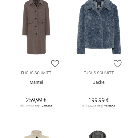
ZUR WUNSCHLISTE HINZUFÜGEN
ZUR W
FUCHS SCHMITT
FUCHS SCHMITT
Mantel
Jacke
259,99 €
199,99 €
inkl. MwSt. zzgl.
Versand
inkl. MwSt. zzgl.
Versand