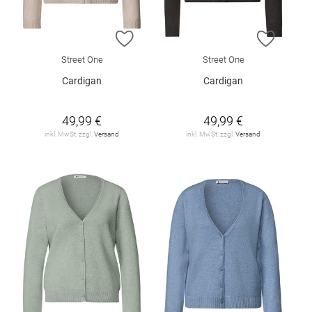
ZUR WUNSCHLISTE HINZUFÜGEN
ZUR W
Street One
Street One
Cardigan
Cardigan
49,99 €
49,99 €
inkl. MwSt. zzgl.
Versand
inkl. MwSt. zzgl.
Versand