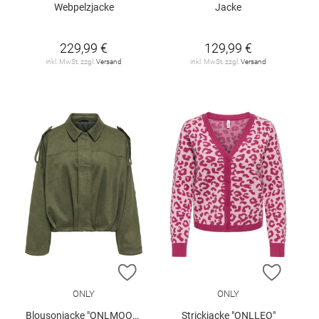
Webpelzjacke
Jacke
229,99 €
129,99 €
inkl. MwSt. zzgl.
Versand
inkl. MwSt. zzgl.
Versand
ZUR WUNSCHLISTE HINZUFÜGEN
ZUR W
ONLY
ONLY
Blousonjacke "ONLMOON-STINA"
Strickjacke "ONLLEO"