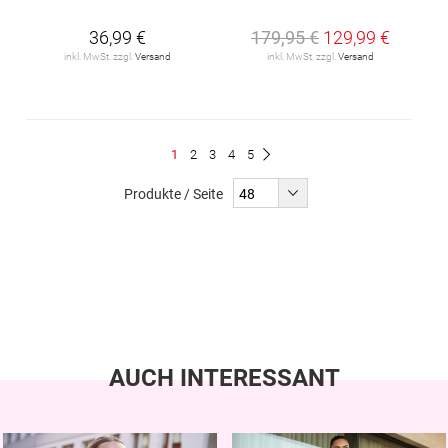
36,99 €
179,95 €
129,99 €
inkl. MwSt. zzgl.
Versand
inkl. MwSt. zzgl.
Versand
Seite
Du
Seite
Seite
Seite
Seite
1
2
3
4
5
Seite
Weiter
liest
Produkte / Seite
gerade
Seite
AUCH INTERESSANT