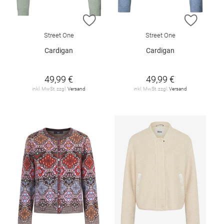
ZUR WUNSCHLISTE HINZUFÜGEN
ZUR W
Street One
Street One
Cardigan
Cardigan
49,99 €
49,99 €
inkl. MwSt. zzgl.
Versand
inkl. MwSt. zzgl.
Versand