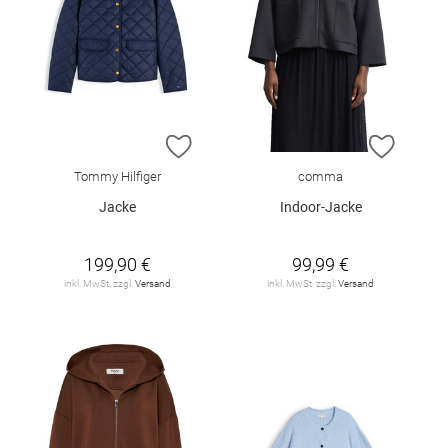
ZUR WUNSCHLISTE HINZUFÜGEN
ZUR W
Tommy Hilfiger
comma
Jacke
Indoor-Jacke
199,90 €
99,99 €
inkl. MwSt. zzgl.
Versand
inkl. MwSt. zzgl.
Versand