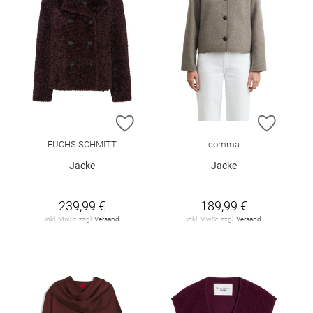
ZUR WUNSCHLISTE HINZUFÜGEN
ZUR W
FUCHS SCHMITT
comma
Jacke
Jacke
239,99 €
189,99 €
inkl. MwSt. zzgl.
Versand
inkl. MwSt. zzgl.
Versand