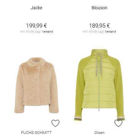
Jacke
Blouson
199,99 €
189,95 €
inkl. MwSt. zzgl.
Versand
inkl. MwSt. zzgl.
Versand
ZUR WUNSCHLISTE HINZUFÜGEN
ZUR W
FUCHS SCHMITT
Olsen