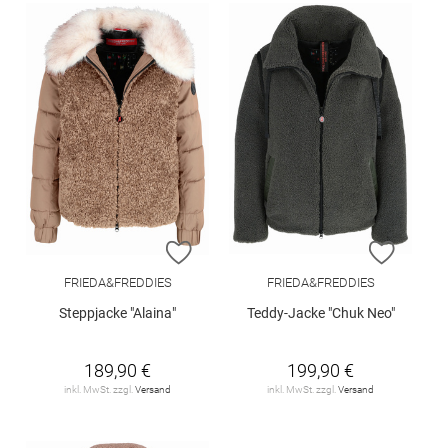
ZUR WUNSCHLISTE HINZUFÜGEN
ZUR W
FRIEDA&FREDDIES
FRIEDA&FREDDIES
Steppjacke "Alaina"
Teddy-Jacke "Chuk Neo"
189,90 €
199,90 €
inkl. MwSt. zzgl.
Versand
inkl. MwSt. zzgl.
Versand