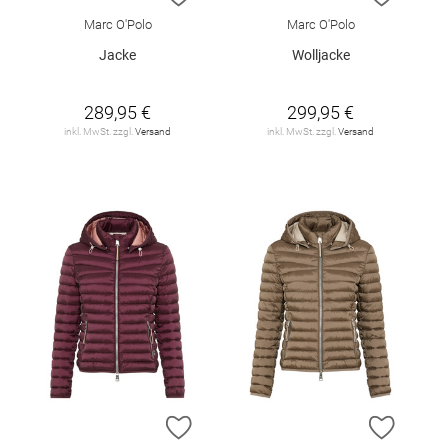
Marc O'Polo
Marc O'Polo
Jacke
Wolljacke
289,95 €
299,95 €
inkl. MwSt. zzgl.
Versand
inkl. MwSt. zzgl.
Versand
ZUR WUNSCHLISTE HINZUFÜGEN
ZUR W