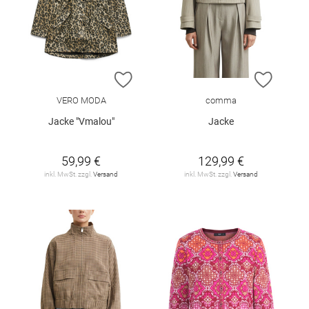
ZUR WUNSCHLISTE HINZUFÜGEN
ZUR W
VERO MODA
comma
Jacke "Vmalou"
Jacke
59,99 €
129,99 €
inkl. MwSt. zzgl.
Versand
inkl. MwSt. zzgl.
Versand