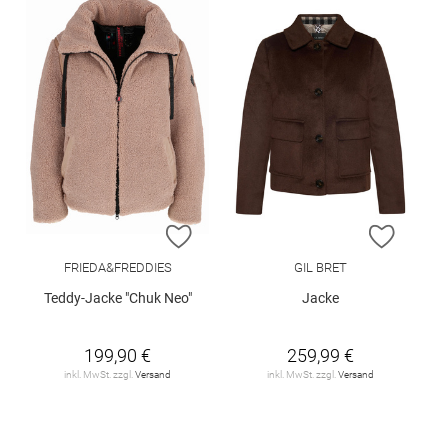
ZUR WUNSCHLISTE HINZUFÜGEN
ZUR W
FRIEDA&FREDDIES
GIL BRET
Teddy-Jacke "Chuk Neo"
Jacke
199,90 €
259,99 €
inkl. MwSt. zzgl.
Versand
inkl. MwSt. zzgl.
Versand