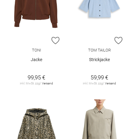
ZUR WUNSCHLISTE HINZUFÜGEN
ZUR W
TONI
TOM TAILOR
Jacke
Strickjacke
99,95 €
59,99 €
inkl. MwSt. zzgl.
Versand
inkl. MwSt. zzgl.
Versand