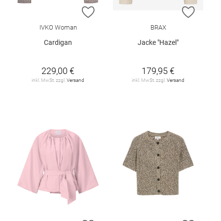
ZUR WUNSCHLISTE HINZUFÜGEN
ZUR W
IVKO Woman
BRAX
Cardigan
Jacke "Hazel"
229,00 €
179,95 €
inkl. MwSt. zzgl.
Versand
inkl. MwSt. zzgl.
Versand