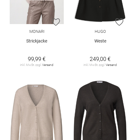
ZUR WUNSCHLISTE HINZUFÜGEN
ZUR W
MONARI
HUGO
Strickjacke
Weste
99,99 €
249,00 €
inkl. MwSt. zzgl.
Versand
inkl. MwSt. zzgl.
Versand