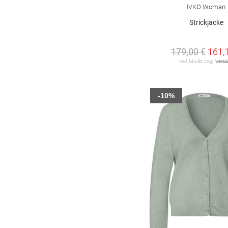
Fischgrätmuster
1
IVKO Woman
Strickjacke
Logoprint
1
Mottoprint
1
179,00 €
161,
inkl. MwSt. zzgl.
Vers
argyle
1
-10%