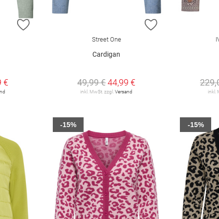
ZUR WUNSCHLISTE HINZUFÜGEN
ZUR WUNSCHLIST
Street One
Cardigan
9 €
49,99 €
44,99 €
229,
and
inkl. MwSt. zzgl.
Versand
inkl.
-15%
-15%