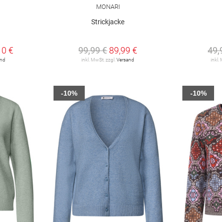
MONARI
Strickjacke
10 €
99,99 €
89,99 €
49,
and
inkl. MwSt. zzgl.
Versand
inkl.
-10%
-10%