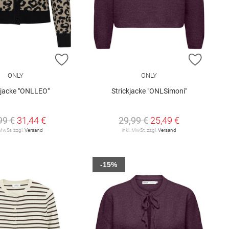
E HINZUFÜGEN
ZUR WUNSCHLISTE HINZUFÜGEN
ZUR W
ONLY
ONLY
kjacke "ONLLEO"
Strickjacke "ONLSimoni"
99 €
31,44 €
29,99 €
25,49 €
 MwSt. zzgl.
Versand
inkl. MwSt. zzgl.
Versand
-15%