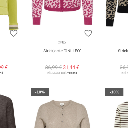
ZUR WUNSCHLISTE HINZUFÜGEN
ZUR WUNSCHLIST
ONLY
Strickjacke "ONLLEO"
Stric
99 €
36,99 €
31,44 €
36,
and
inkl. MwSt. zzgl.
Versand
inkl.
-10%
-10%