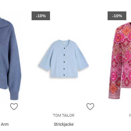
-10%
-10%
ZUR WUNSCHLISTE HINZUFÜGEN
ZUR WUNSCHLIST
TOM TAILOR
1 Arm
Strickjacke