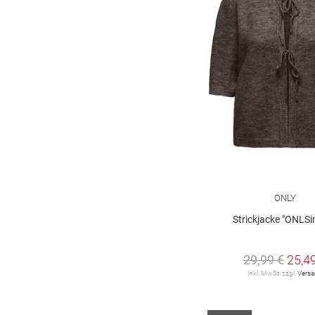
ONLY
Strickjacke "ONLSi
29,99 €
25,4
inkl. MwSt. zzgl.
Vers