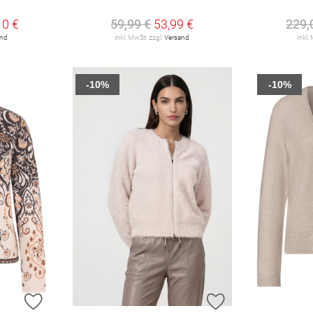
10 €
59,99 €
53,99 €
229,
and
inkl. MwSt. zzgl.
Versand
inkl.
-10%
-10%
ZUR WUNSCHLISTE HINZUFÜGEN
ZUR WUNSCHLIST