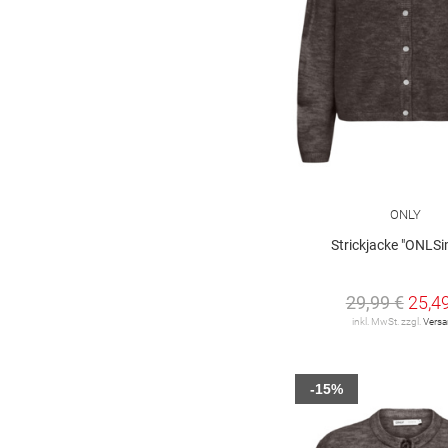
ONLY
Strickjacke "ONLSi
29,99 €
25,4
inkl. MwSt. zzgl.
Vers
-15%