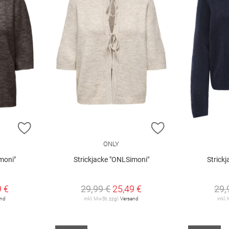
ZUR WUNSCHLISTE HINZUFÜGEN
ZUR WUNSCHLIST
ONLY
moni"
Strickjacke "ONLSimoni"
Strick
9 €
29,99 €
25,49 €
29,
and
inkl. MwSt. zzgl.
Versand
inkl.