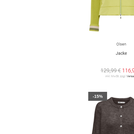
Olsen
Jacke
129,99 €
116,
inkl. MwSt. zzgl.
Vers
-15%