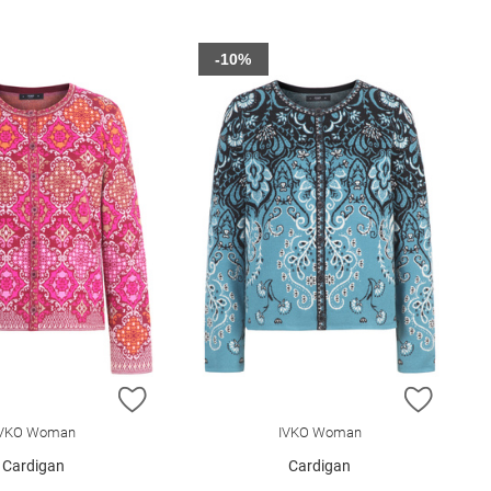
-10%
E HINZUFÜGEN
ZUR WUNSCHLISTE HINZUFÜGEN
ZUR W
IVKO Woman
IVKO Woman
Cardigan
Cardigan