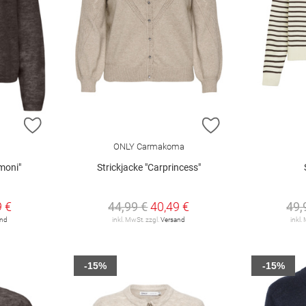
ZUR WUNSCHLISTE HINZUFÜGEN
ZUR WUNSCHLIST
ONLY Carmakoma
moni"
Strickjacke "Carprincess"
9 €
44,99 €
40,49 €
49,
and
inkl. MwSt. zzgl.
Versand
inkl.
-15%
-15%