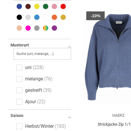
-10%
Musterart
uni
228
melange
76
gestreift
39
Ajour
22
gemustert
16
MAERZ
Saison
floral
6
Strickjacke Zip 1/
Herbst/Winter
183