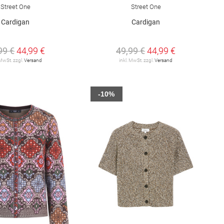
Street One
Street One
Cardigan
Cardigan
99 €
44,99 €
49,99 €
44,99 €
 MwSt. zzgl.
Versand
inkl. MwSt. zzgl.
Versand
-10%