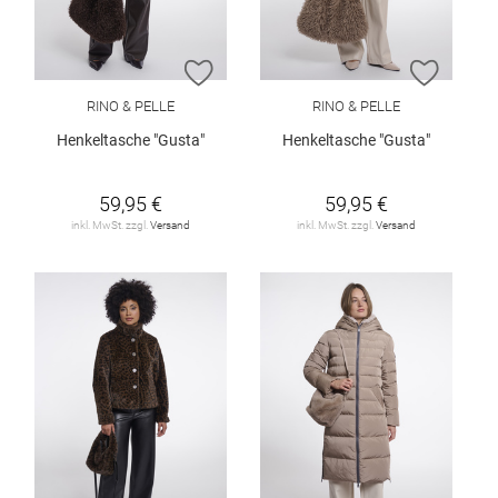
ZUR WUNSCHLISTE HINZUFÜGEN
ZUR W
RINO & PELLE
RINO & PELLE
Henkeltasche "Gusta"
Henkeltasche "Gusta"
59,95 €
59,95 €
inkl. MwSt. zzgl.
Versand
inkl. MwSt. zzgl.
Versand