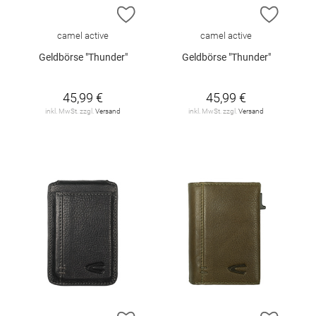
ZUR WUNSCHLISTE HINZUFÜGEN
ZUR W
camel active
camel active
Geldbörse "Thunder"
Geldbörse "Thunder"
45,99 €
45,99 €
inkl. MwSt. zzgl.
Versand
inkl. MwSt. zzgl.
Versand