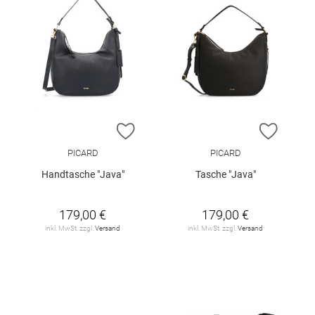
ZUR WUNSCHLISTE HINZUFÜGEN
ZUR W
PICARD
PICARD
Handtasche "Java"
Tasche "Java"
179,00 €
179,00 €
inkl. MwSt. zzgl.
Versand
inkl. MwSt. zzgl.
Versand