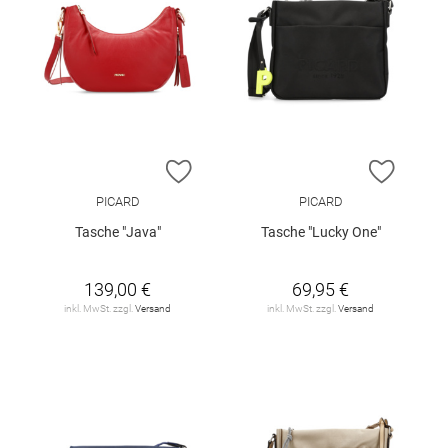
ZUR WUNSCHLISTE HINZUFÜGEN
ZUR W
PICARD
PICARD
Tasche "Java"
Tasche "Lucky One"
139,00 €
69,95 €
inkl. MwSt. zzgl.
Versand
inkl. MwSt. zzgl.
Versand