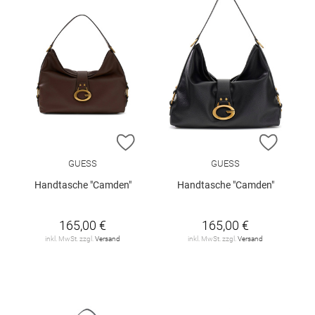
ZUR WUNSCHLISTE HINZUFÜGEN
ZUR W
GUESS
GUESS
Handtasche "Camden"
Handtasche "Camden"
165,00 €
165,00 €
inkl. MwSt. zzgl.
Versand
inkl. MwSt. zzgl.
Versand