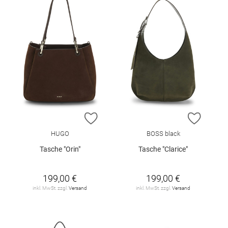
ZUR WUNSCHLISTE HINZUFÜGEN
ZUR W
HUGO
BOSS black
Tasche "Orin"
Tasche "Clarice"
199,00 €
199,00 €
inkl. MwSt. zzgl.
Versand
inkl. MwSt. zzgl.
Versand