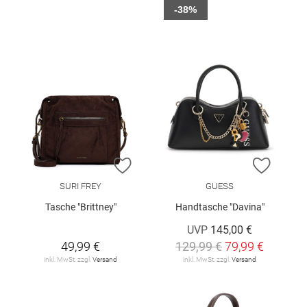
-38%
ZUR WUNSCHLISTE HINZUFÜGEN
ZUR W
SURI FREY
GUESS
Tasche "Brittney"
Handtasche "Davina"
UVP
145,00 €
49,99 €
129,99 €
79,99 €
inkl. MwSt. zzgl.
Versand
inkl. MwSt. zzgl.
Versand