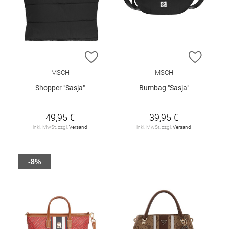
ZUR WUNSCHLISTE HINZUFÜGEN
ZUR W
MSCH
MSCH
Shopper "Sasja"
Bumbag "Sasja"
49,95 €
39,95 €
inkl. MwSt. zzgl.
Versand
inkl. MwSt. zzgl.
Versand
-8%