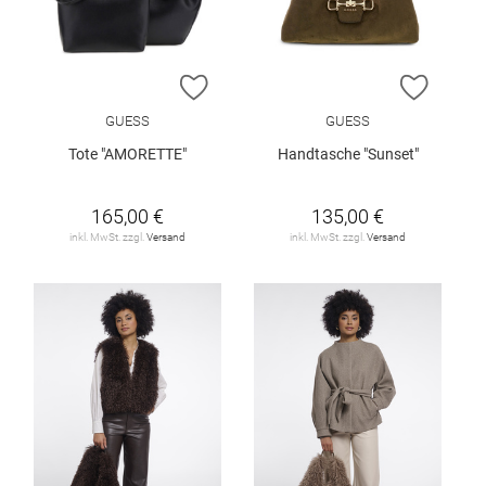
ZUR WUNSCHLISTE HINZUFÜGEN
ZUR W
GUESS
GUESS
Tote "AMORETTE"
Handtasche "Sunset"
165,00 €
135,00 €
inkl. MwSt. zzgl.
Versand
inkl. MwSt. zzgl.
Versand