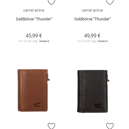
ZUR WUNSCHLISTE HINZUFÜGEN
ZUR W
camel active
camel active
Geldbörse "Thunder"
Geldbörse "Thunder"
45,99 €
49,99 €
inkl. MwSt. zzgl.
Versand
inkl. MwSt. zzgl.
Versand
ZUR WUNSCHLISTE HINZUFÜGEN
ZUR W