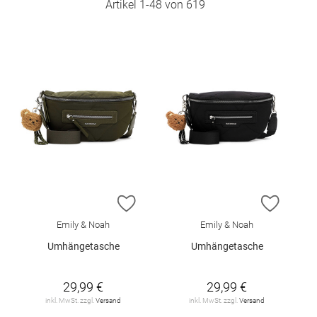
Artikel
1
-
48
von
619
ZUR WUNSCHLISTE HINZUFÜGEN
ZUR W
Emily & Noah
Emily & Noah
Umhängetasche
Umhängetasche
29,99 €
29,99 €
inkl. MwSt. zzgl.
Versand
inkl. MwSt. zzgl.
Versand