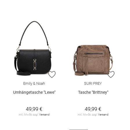
ZUR WUNSCHLISTE HINZUFÜGEN
ZUR W
Emily & Noah
SURI FREY
Umhängetasche "Lewe"
Tasche "Brittney"
49,99 €
49,99 €
inkl. MwSt. zzgl.
Versand
inkl. MwSt. zzgl.
Versand