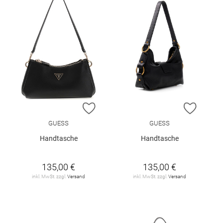
ZUR WUNSCHLISTE HINZUFÜGEN
ZUR W
GUESS
GUESS
Handtasche
Handtasche
135,00 €
135,00 €
inkl. MwSt. zzgl.
Versand
inkl. MwSt. zzgl.
Versand