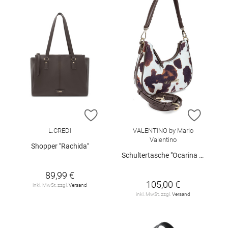
ZUR WUNSCHLISTE HINZUFÜGEN
ZUR W
L.CREDI
VALENTINO by Mario
Valentino
Shopper "Rachida"
Schultertasche "Ocarina Winter"
89,99 €
105,00 €
inkl. MwSt. zzgl.
Versand
inkl. MwSt. zzgl.
Versand