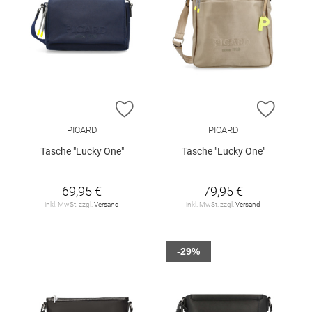
ZUR WUNSCHLISTE HINZUFÜGEN
ZUR W
PICARD
PICARD
Tasche "Lucky One"
Tasche "Lucky One"
69,95 €
79,95 €
inkl. MwSt. zzgl.
Versand
inkl. MwSt. zzgl.
Versand
-29%