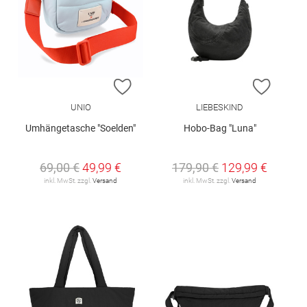
ZUR WUNSCHLISTE HINZUFÜGEN
ZUR W
UNIO
LIEBESKIND
Umhängetasche "Soelden"
Hobo-Bag "Luna"
69,00 €
49,99 €
179,90 €
129,99 €
inkl. MwSt. zzgl.
Versand
inkl. MwSt. zzgl.
Versand