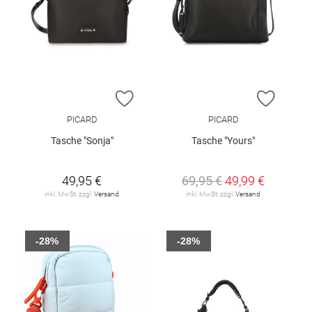
ZUR WUNSCHLISTE HINZUFÜGEN
ZUR W
PICARD
PICARD
Tasche "Sonja"
Tasche "Yours"
49,95 €
69,95 €
49,99 €
inkl. MwSt. zzgl.
Versand
inkl. MwSt. zzgl.
Versand
-28%
-28%