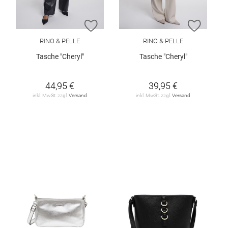
ZUR WUNSCHLISTE HINZUFÜGEN
ZUR W
RINO & PELLE
RINO & PELLE
Tasche "Cheryl"
Tasche "Cheryl"
44,95 €
39,95 €
inkl. MwSt. zzgl.
Versand
inkl. MwSt. zzgl.
Versand