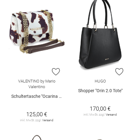
ZUR WUNSCHLISTE HINZUFÜGEN
ZUR W
VALENTINO by Mario
HUGO
Valentino
Shopper "Orin 2.0 Tote"
Schultertasche "Ocarina Winter"
170,00 €
125,00 €
inkl. MwSt. zzgl.
Versand
inkl. MwSt. zzgl.
Versand