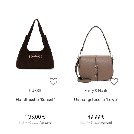
ZUR WUNSCHLISTE HINZUFÜGEN
ZUR W
GUESS
Emily & Noah
Handtasche "Sunset"
Umhängetasche "Lewe"
135,00 €
49,99 €
inkl. MwSt. zzgl.
Versand
inkl. MwSt. zzgl.
Versand