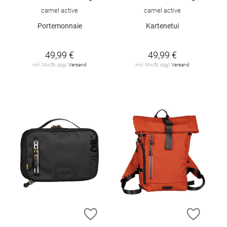
camel active
camel active
Portemonnaie
Kartenetui
49,99 €
49,99 €
inkl. MwSt. zzgl.
Versand
inkl. MwSt. zzgl.
Versand
ZUR WUNSCHLISTE HINZUFÜGEN
ZUR W