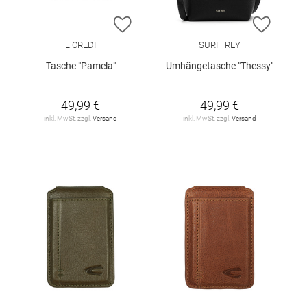
ZUR WUNSCHLISTE HINZUFÜGEN
ZUR W
L.CREDI
SURI FREY
Tasche "Pamela"
Umhängetasche "Thessy"
49,99 €
49,99 €
inkl. MwSt. zzgl.
Versand
inkl. MwSt. zzgl.
Versand