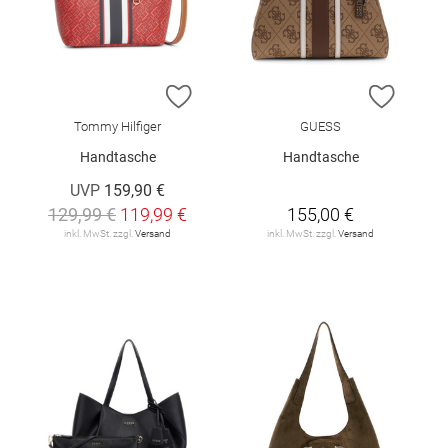
ZUR WUNSCHLISTE HINZUFÜGEN
ZUR W
Tommy Hilfiger
GUESS
Handtasche
Handtasche
UVP
159,90 €
129,99 €
119,99 €
155,00 €
inkl. MwSt. zzgl.
Versand
inkl. MwSt. zzgl.
Versand