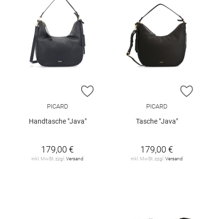
ZUR WUNSCHLISTE HINZUFÜGEN
ZUR W
PICARD
PICARD
Handtasche "Java"
Tasche "Java"
179,00 €
179,00 €
inkl. MwSt. zzgl.
Versand
inkl. MwSt. zzgl.
Versand