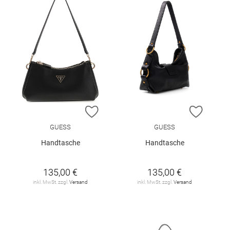
ZUR WUNSCHLISTE HINZUFÜGEN
ZUR W
GUESS
GUESS
Handtasche
Handtasche
135,00 €
135,00 €
inkl. MwSt. zzgl.
Versand
inkl. MwSt. zzgl.
Versand