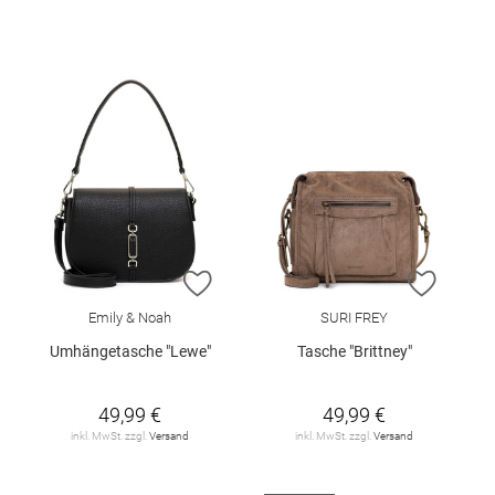
ZUR WUNSCHLISTE HINZUFÜGEN
ZUR W
Emily & Noah
SURI FREY
Umhängetasche "Lewe"
Tasche "Brittney"
49,99 €
49,99 €
inkl. MwSt. zzgl.
Versand
inkl. MwSt. zzgl.
Versand