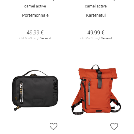
camel active
camel active
Portemonnaie
Kartenetui
49,99 €
49,99 €
inkl. MwSt. zzgl.
Versand
inkl. MwSt. zzgl.
Versand
ZUR WUNSCHLISTE HINZUFÜGEN
ZUR W