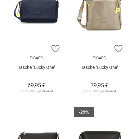
ZUR WUNSCHLISTE HINZUFÜGEN
ZUR W
PICARD
PICARD
Tasche "Lucky One"
Tasche "Lucky One"
69,95 €
79,95 €
inkl. MwSt. zzgl.
Versand
inkl. MwSt. zzgl.
Versand
-29%