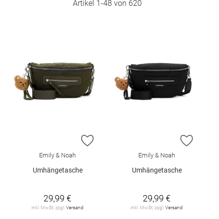
Artikel
1
-
48
von
620
ZUR WUNSCHLISTE HINZUFÜGEN
ZUR W
Emily & Noah
Emily & Noah
Umhängetasche
Umhängetasche
29,99 €
29,99 €
inkl. MwSt. zzgl.
Versand
inkl. MwSt. zzgl.
Versand