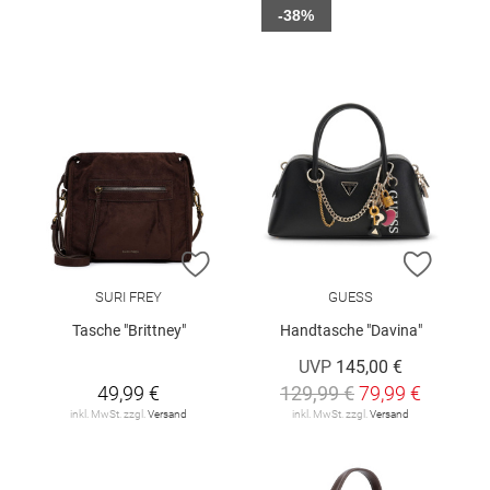
-38%
ZUR WUNSCHLISTE HINZUFÜGEN
ZUR W
SURI FREY
GUESS
Tasche "Brittney"
Handtasche "Davina"
UVP
145,00 €
49,99 €
129,99 €
79,99 €
inkl. MwSt. zzgl.
Versand
inkl. MwSt. zzgl.
Versand