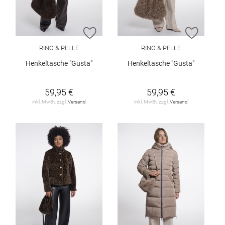
ZUR WUNSCHLISTE HINZUFÜGEN
ZUR W
RINO & PELLE
RINO & PELLE
Henkeltasche "Gusta"
Henkeltasche "Gusta"
59,95 €
59,95 €
inkl. MwSt. zzgl.
Versand
inkl. MwSt. zzgl.
Versand