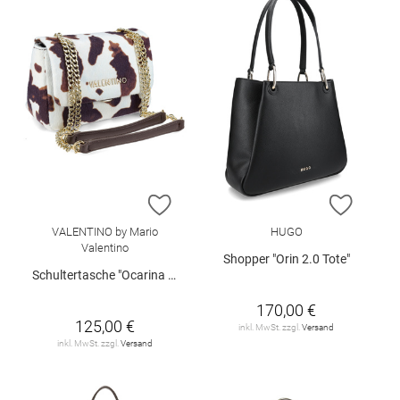
ZUR WUNSCHLISTE HINZUFÜGEN
ZUR W
VALENTINO by Mario
HUGO
Valentino
Shopper "Orin 2.0 Tote"
Schultertasche "Ocarina Winter"
170,00 €
125,00 €
inkl. MwSt. zzgl.
Versand
inkl. MwSt. zzgl.
Versand