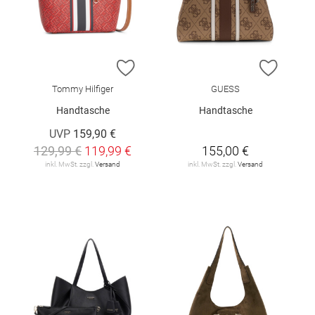
ZUR WUNSCHLISTE HINZUFÜGEN
ZUR W
Tommy Hilfiger
GUESS
Handtasche
Handtasche
UVP
159,90 €
129,99 €
119,99 €
155,00 €
inkl. MwSt. zzgl.
Versand
inkl. MwSt. zzgl.
Versand