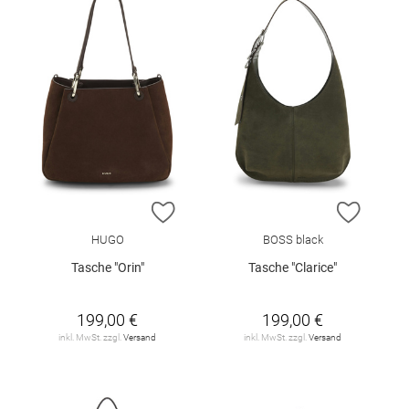
ZUR WUNSCHLISTE HINZUFÜGEN
ZUR W
HUGO
BOSS black
Tasche "Orin"
Tasche "Clarice"
199,00 €
199,00 €
inkl. MwSt. zzgl.
Versand
inkl. MwSt. zzgl.
Versand