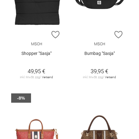
ZUR WUNSCHLISTE HINZUFÜGEN
ZUR W
MSCH
MSCH
Shopper "Sasja"
Bumbag "Sasja"
49,95 €
39,95 €
inkl. MwSt. zzgl.
Versand
inkl. MwSt. zzgl.
Versand
-8%