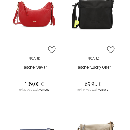
ZUR WUNSCHLISTE HINZUFÜGEN
ZUR W
PICARD
PICARD
Tasche "Java"
Tasche "Lucky One"
139,00 €
69,95 €
inkl. MwSt. zzgl.
Versand
inkl. MwSt. zzgl.
Versand