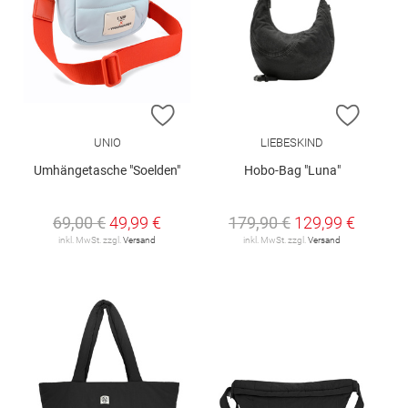
ZUR WUNSCHLISTE HINZUFÜGEN
ZUR W
UNIO
LIEBESKIND
Umhängetasche "Soelden"
Hobo-Bag "Luna"
69,00 €
49,99 €
179,90 €
129,99 €
inkl. MwSt. zzgl.
Versand
inkl. MwSt. zzgl.
Versand