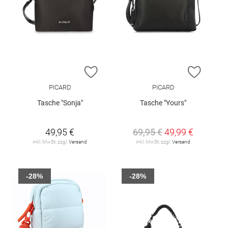
ZUR WUNSCHLISTE HINZUFÜGEN
ZUR W
PICARD
PICARD
Tasche "Sonja"
Tasche "Yours"
49,95 €
69,95 €
49,99 €
inkl. MwSt. zzgl.
Versand
inkl. MwSt. zzgl.
Versand
-28%
-28%