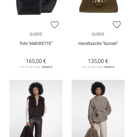
ZUR WUNSCHLISTE HINZUFÜGEN
ZUR W
GUESS
GUESS
Tote "AMORETTE"
Handtasche "Sunset"
165,00 €
135,00 €
inkl. MwSt. zzgl.
Versand
inkl. MwSt. zzgl.
Versand