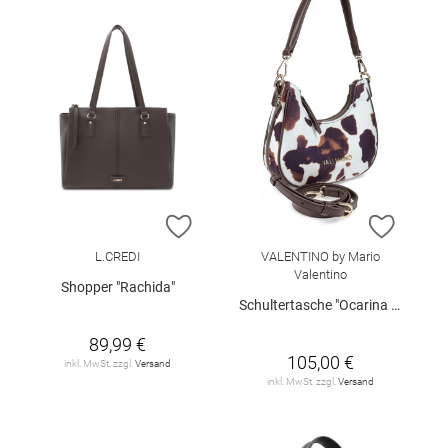
ZUR WUNSCHLISTE HINZUFÜGEN
ZUR W
L.CREDI
VALENTINO by Mario
Valentino
Shopper "Rachida"
Schultertasche "Ocarina Winter"
89,99 €
105,00 €
inkl. MwSt. zzgl.
Versand
inkl. MwSt. zzgl.
Versand