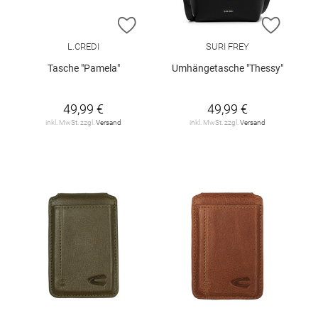
ZUR WUNSCHLISTE HINZUFÜGEN
ZUR W
L.CREDI
SURI FREY
Tasche "Pamela"
Umhängetasche "Thessy"
49,99 €
49,99 €
inkl. MwSt. zzgl.
Versand
inkl. MwSt. zzgl.
Versand