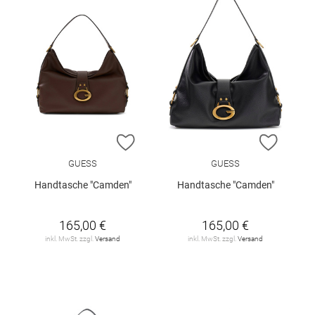
ZUR WUNSCHLISTE HINZUFÜGEN
ZUR W
GUESS
GUESS
Handtasche "Camden"
Handtasche "Camden"
165,00 €
165,00 €
inkl. MwSt. zzgl.
Versand
inkl. MwSt. zzgl.
Versand