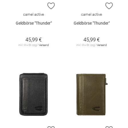
ZUR WUNSCHLISTE HINZUFÜGEN
ZUR W
camel active
camel active
Geldbörse "Thunder"
Geldbörse "Thunder"
45,99 €
45,99 €
inkl. MwSt. zzgl.
Versand
inkl. MwSt. zzgl.
Versand