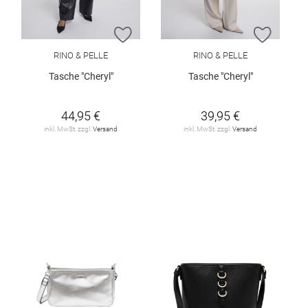
ZUR WUNSCHLISTE HINZUFÜGEN
ZUR W
RINO & PELLE
RINO & PELLE
Tasche "Cheryl"
Tasche "Cheryl"
44,95 €
39,95 €
inkl. MwSt. zzgl.
Versand
inkl. MwSt. zzgl.
Versand