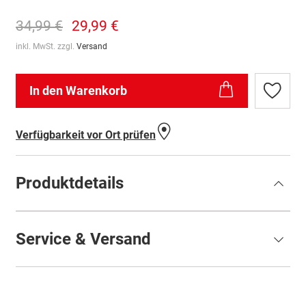
34,99 €
29,99 €
inkl. MwSt. zzgl.
Versand
In den Warenkorb
Zur
Wunschl
hinzufü
Verfügbarkeit vor Ort prüfen
Produktdetails
Service & Versand