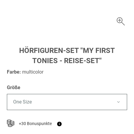
Zum
HÖRFIGUREN-SET "MY FIRST
Anfang
TONIES - REISE-SET"
der
Bildergalerie
Farbe:
multicolor
springen
Größe
One Size
+30 Bonuspunkte
i