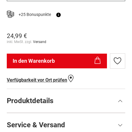
+25 Bonuspunkte
i
24,99 €
inkl. MwSt. zzgl.
Versand
In den Warenkorb
Zur
Wunschl
hinzufü
Verfügbarkeit vor Ort prüfen
Produktdetails
Service & Versand