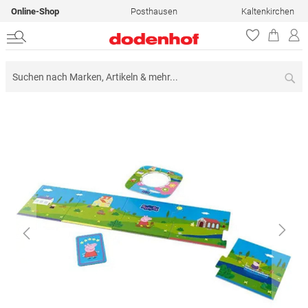
Online-Shop
Posthausen
Kaltenkirchen
Su
Zum
Ende
der
Bildergalerie
springen