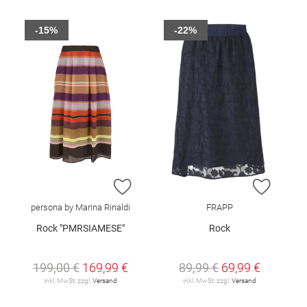
-15%
-22%
ZUR WUNSCHLISTE HINZUFÜGEN
ZUR W
persona by Marina Rinaldi
FRAPP
Rock "PMRSIAMESE"
Rock
199,00 €
169,99 €
89,99 €
69,99 €
inkl. MwSt. zzgl.
Versand
inkl. MwSt. zzgl.
Versand