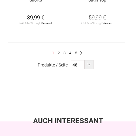
39,99 €
59,99 €
inkl. MwSt. zzgl.
Versand
inkl. MwSt. zzgl.
Versand
Seite
Du
Seite
Seite
Seite
Seite
1
2
3
4
5
Seite
Weiter
liest
Produkte / Seite
gerade
Seite
AUCH INTERESSANT