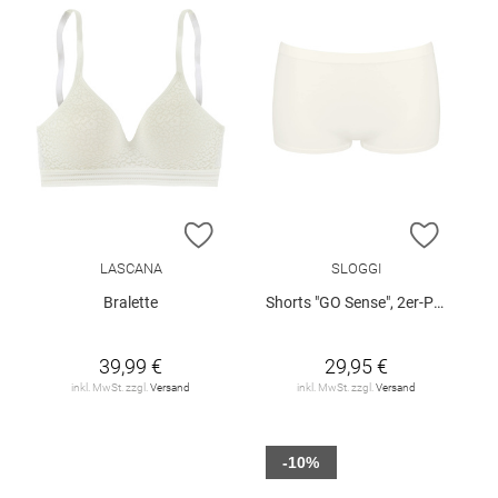
ZUR WUNSCHLISTE HINZUFÜGEN
ZUR W
LASCANA
SLOGGI
Bralette
Shorts "GO Sense", 2er-Pack
39,99 €
29,95 €
inkl. MwSt. zzgl.
Versand
inkl. MwSt. zzgl.
Versand
-10%