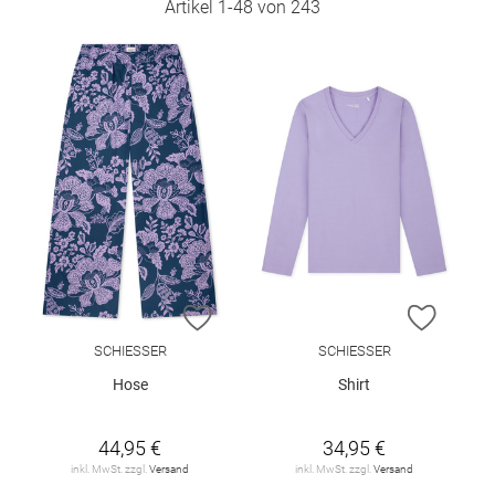
Artikel
1
-
48
von
243
ZUR WUNSCHLISTE HINZUFÜGEN
ZUR W
SCHIESSER
SCHIESSER
Hose
Shirt
44,95 €
34,95 €
inkl. MwSt. zzgl.
Versand
inkl. MwSt. zzgl.
Versand