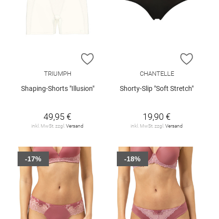
ZUR WUNSCHLISTE HINZUFÜGEN
ZUR W
TRIUMPH
CHANTELLE
Shaping-Shorts "Illusion"
Shorty-Slip "Soft Stretch"
49,95 €
19,90 €
inkl. MwSt. zzgl.
Versand
inkl. MwSt. zzgl.
Versand
-17%
-18%