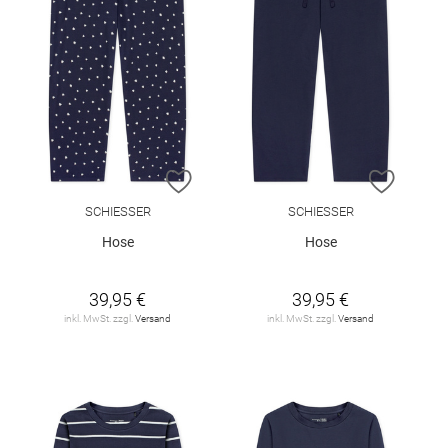
ZUR WUNSCHLISTE HINZUFÜGEN
ZUR W
SCHIESSER
SCHIESSER
Hose
Hose
39,95 €
39,95 €
inkl. MwSt. zzgl.
Versand
inkl. MwSt. zzgl.
Versand