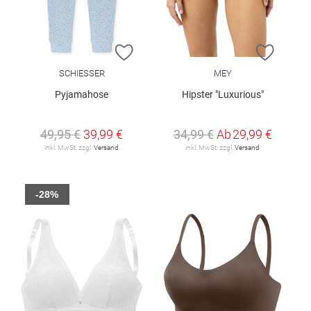
ZUR WUNSCHLISTE HINZUFÜGEN
ZUR W
SCHIESSER
MEY
Pyjamahose
Hipster "Luxurious"
49,95 €
39,99 €
34,99 €
Ab
29,99 €
inkl. MwSt. zzgl.
Versand
inkl. MwSt. zzgl.
Versand
-28%