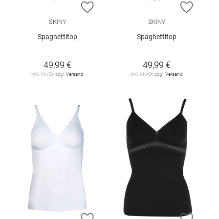
ZUR WUNSCHLISTE HINZUFÜGEN
ZUR W
SKINY
SKINY
Spaghettitop
Spaghettitop
49,99 €
49,99 €
inkl. MwSt. zzgl.
Versand
inkl. MwSt. zzgl.
Versand
ZUR WUNSCHLISTE HINZUFÜGEN
ZUR W