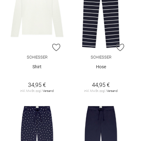
ZUR WUNSCHLISTE HINZUFÜGEN
ZUR W
SCHIESSER
SCHIESSER
Shirt
Hose
34,95 €
44,95 €
inkl. MwSt. zzgl.
Versand
inkl. MwSt. zzgl.
Versand