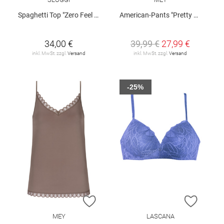
Spaghetti Top "Zero Feel 2.0"
American-Pants "Pretty Joan"
34,00 €
39,99 €
27,99 €
inkl. MwSt. zzgl.
Versand
inkl. MwSt. zzgl.
Versand
-25%
ZUR WUNSCHLISTE HINZUFÜGEN
ZUR W
MEY
LASCANA