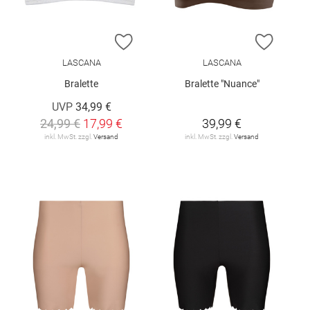
ZUR WUNSCHLISTE HINZUFÜGEN
ZUR W
LASCANA
LASCANA
Bralette
Bralette "Nuance"
UVP
34,99 €
24,99 €
17,99 €
39,99 €
inkl. MwSt. zzgl.
Versand
inkl. MwSt. zzgl.
Versand