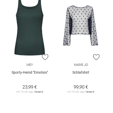
ZUR WUNSCHLISTE HINZUFÜGEN
ZUR W
MEY
MARIE JO
Sporty-Hemd "Emotion"
Schlafshirt
23,99 €
99,90 €
inkl. MwSt. zzgl.
Versand
inkl. MwSt. zzgl.
Versand