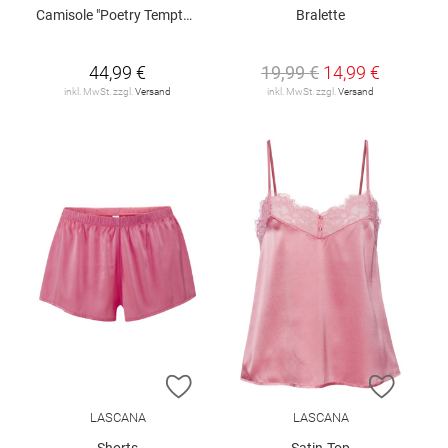
Camisole "Poetry Temptation"
Bralette
44,99 €
19,99 €
14,99 €
inkl. MwSt. zzgl.
Versand
inkl. MwSt. zzgl.
Versand
ZUR WUNSCHLISTE HINZUFÜGEN
ZUR W
LASCANA
LASCANA
Shorts
Satin-Top