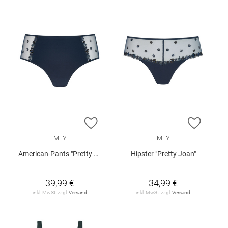
ZUR WUNSCHLISTE HINZUFÜGEN
ZUR W
MEY
MEY
American-Pants "Pretty Joan"
Hipster "Pretty Joan"
39,99 €
34,99 €
inkl. MwSt. zzgl.
Versand
inkl. MwSt. zzgl.
Versand