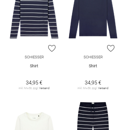
ZUR WUNSCHLISTE HINZUFÜGEN
ZUR W
SCHIESSER
SCHIESSER
Shirt
Shirt
34,95 €
34,95 €
inkl. MwSt. zzgl.
Versand
inkl. MwSt. zzgl.
Versand