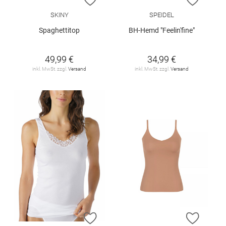
SKINY
SPEIDEL
Spaghettitop
BH-Hemd "Feelin'fine"
49,99 €
34,99 €
inkl. MwSt. zzgl.
Versand
inkl. MwSt. zzgl.
Versand
ZUR WUNSCHLISTE HINZUFÜGEN
ZUR W