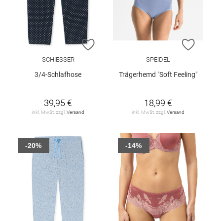
ZUR WUNSCHLISTE HINZUFÜGEN
ZUR W
SCHIESSER
SPEIDEL
3/4-Schlafhose
Trägerhemd "Soft Feeling"
39,95 €
18,99 €
inkl. MwSt. zzgl.
Versand
inkl. MwSt. zzgl.
Versand
-20%
-14%