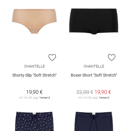
ZUR WUNSCHLISTE HINZUFÜGEN
ZUR W
CHANTELLE
CHANTELLE
Shorty-Slip "Soft Stretch"
Boxer-Short "Soft Stretch"
19,90 €
22,00 €
19,90 €
inkl. MwSt. zzgl.
Versand
inkl. MwSt. zzgl.
Versand