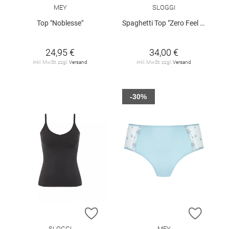
MEY
SLOGGI
Top "Noblesse"
Spaghetti Top "Zero Feel 2.0"
24,95 €
34,00 €
inkl. MwSt. zzgl.
Versand
inkl. MwSt. zzgl.
Versand
-30%
ZUR WUNSCHLISTE HINZUFÜGEN
ZUR W
SLOGGI
MEY