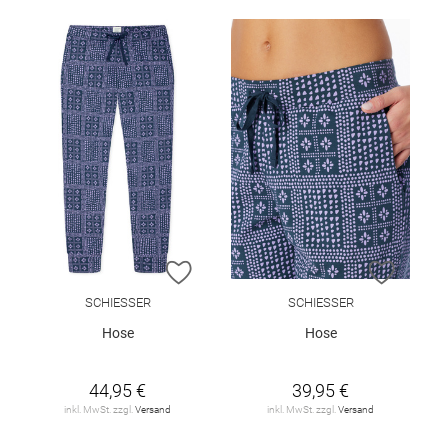
ZUR WUNSCHLISTE HINZUFÜGEN
ZUR W
SCHIESSER
SCHIESSER
Hose
Hose
44,95 €
39,95 €
inkl. MwSt. zzgl.
Versand
inkl. MwSt. zzgl.
Versand