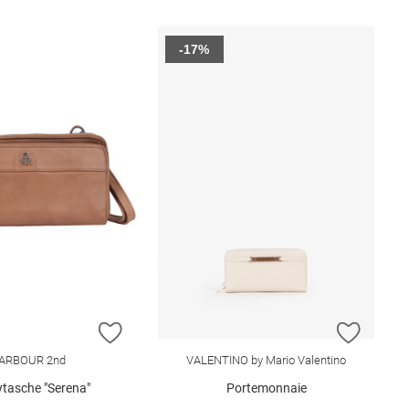
-17%
E HINZUFÜGEN
ZUR WUNSCHLISTE HINZUFÜGEN
ZUR W
ARBOUR 2nd
VALENTINO by Mario Valentino
tasche "Serena"
Portemonnaie