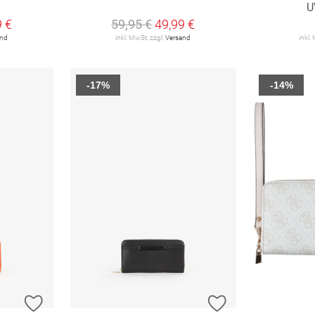
U
9 €
59,95 €
49,99 €
and
inkl. MwSt. zzgl.
Versand
inkl.
-17%
-14%
ZUR WUNSCHLISTE HINZUFÜGEN
ZUR WUNSCHLIST