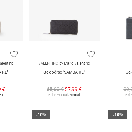
ZUR WUNSCHLISTE HINZUFÜGEN
ZUR WUNSCHLIST
alentino
VALENTINO by Mario Valentino
 RE"
Geldbörse "SAMBA RE"
Gel
9 €
65,00 €
57,99 €
39,
and
inkl. MwSt. zzgl.
Versand
inkl.
-10%
-10%