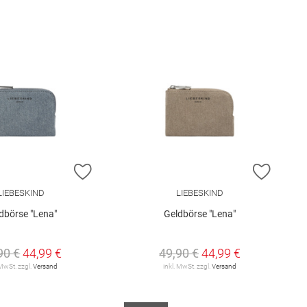
E HINZUFÜGEN
ZUR WUNSCHLISTE HINZUFÜGEN
ZUR W
LIEBESKIND
LIEBESKIND
dbörse "Lena"
Geldbörse "Lena"
90 €
44,99 €
49,90 €
44,99 €
 MwSt. zzgl.
Versand
inkl. MwSt. zzgl.
Versand