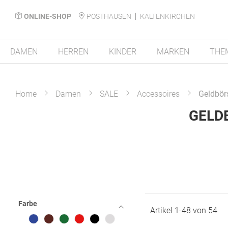
ONLINE-SHOP
POSTHAUSEN
KALTENKIRCHEN
DAMEN
HERREN
KINDER
MARKEN
THE
Home
Damen
SALE
Accessoires
Geldbör
GELD
Farbe
Artikel
1
-
48
von
54