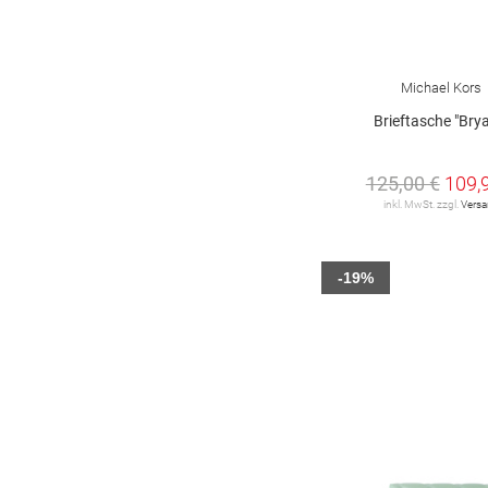
Michael Kors
Brieftasche "Bry
125,00 €
109,
inkl. MwSt. zzgl.
Vers
-19%