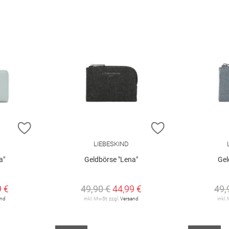
ZUR WUNSCHLISTE HINZUFÜGEN
ZUR WUNSCHLIST
LIEBESKIND
a"
Geldbörse "Lena"
Gel
9 €
49,90 €
44,99 €
49,
and
inkl. MwSt. zzgl.
Versand
inkl.