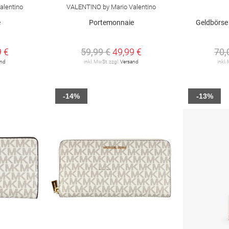
alentino
VALENTINO by Mario Valentino
e
Portemonnaie
Geldbörse 
9 €
59,99 €
49,99 €
70,
and
inkl. MwSt. zzgl.
Versand
inkl.
-14%
-13%