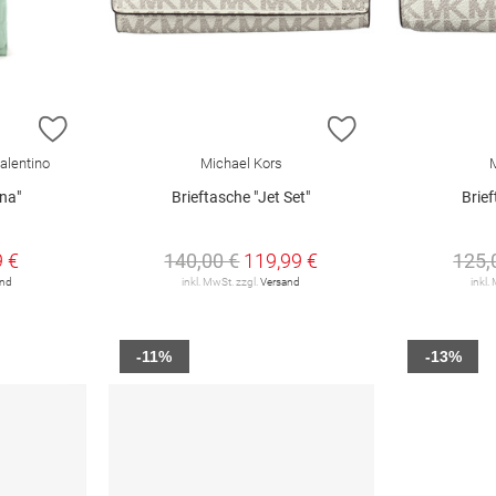
ZUR WUNSCHLISTE HINZUFÜGEN
ZUR WUNSCHLIST
alentino
Michael Kors
M
na"
Brieftasche "Jet Set"
Brief
€
9 €
140,00 €
119,99 €
125,
and
inkl. MwSt. zzgl.
Versand
inkl.
-11%
-13%