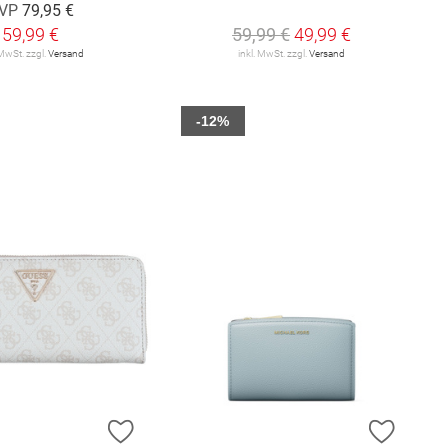
VP
79,95 €
59,99 €
59,99 €
49,99 €
 MwSt. zzgl.
Versand
inkl. MwSt. zzgl.
Versand
-12%
E HINZUFÜGEN
ZUR WUNSCHLISTE HINZUFÜGEN
ZUR W