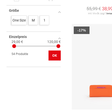
55,99 €
38,9
HJP
1
Größe
inkl. MwSt. zzgl.
Vers
JOOP!
7
One Size
M
1
L.CREDI
5
-17%
Einzelpreis
LIEBESKIND
6
29,00 €
120,00 €
MAITRE
3
54 Produkte
OK
Michael Kors
6
Tommy Hilfiger
4
VALENTINO by Mario
Valentino
8
camel active
1