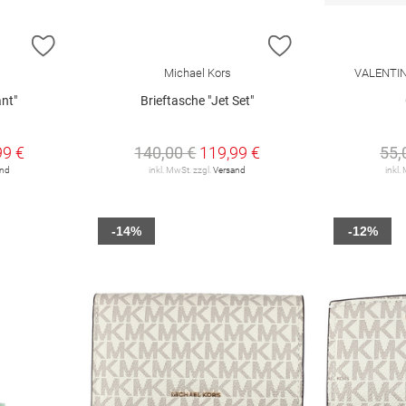
ZUR WUNSCHLISTE HINZUFÜGEN
ZUR WUNSCHLIST
Michael Kors
VALENTINO
ant"
Brieftasche "Jet Set"
99 €
140,00 €
119,99 €
55,
and
inkl. MwSt. zzgl.
Versand
inkl.
-14%
-12%