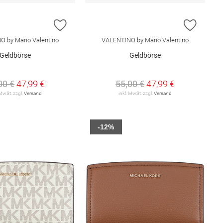
E HINZUFÜGEN
ZUR WUNSCHLISTE HINZUFÜGEN
ZUR W
 by Mario Valentino
VALENTINO by Mario Valentino
Geldbörse
Geldbörse
00 €
47,99 €
55,00 €
47,99 €
 MwSt. zzgl.
Versand
inkl. MwSt. zzgl.
Versand
-12%