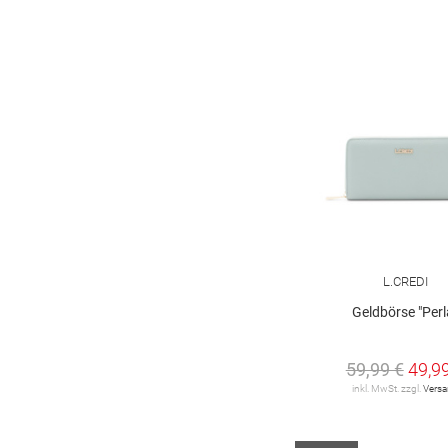
L.CREDI
Geldbörse "Perl
59,99 €
49,9
inkl. MwSt. zzgl.
Vers