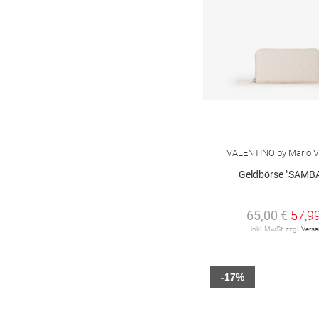
VALENTINO by Mario V
Geldbörse "SAMBA
65,00 €
57,9
inkl. MwSt. zzgl.
Vers
-17%