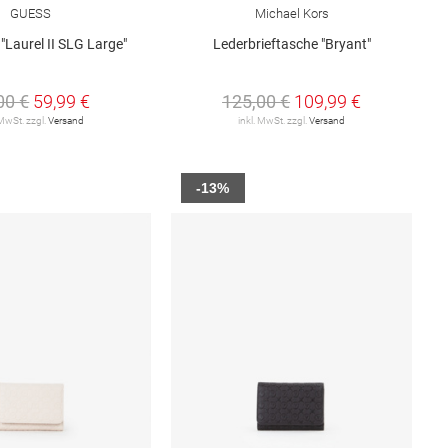
GUESS
Michael Kors
"Laurel II SLG Large"
Lederbrieftasche "Bryant"
00 €
59,99 €
125,00 €
109,99 €
 MwSt. zzgl.
Versand
inkl. MwSt. zzgl.
Versand
-13%