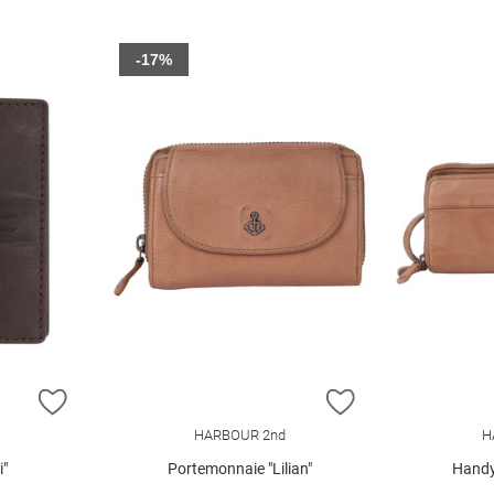
-17%
ZUR WUNSCHLISTE HINZUFÜGEN
ZUR WUNSCHLIST
HARBOUR 2nd
H
i"
Portemonnaie "Lilian"
Handy