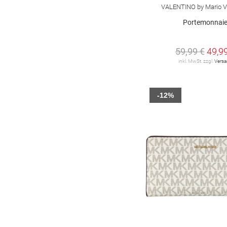
VALENTINO by Mario V
Portemonnai
59,99 €
49,9
inkl. MwSt. zzgl.
Vers
-12%