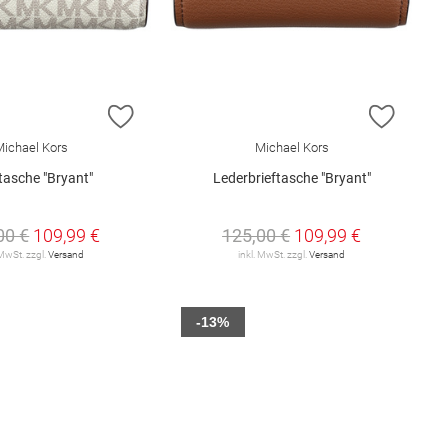
E HINZUFÜGEN
ZUR WUNSCHLISTE HINZUFÜGEN
ZUR W
ichael Kors
Michael Kors
tasche "Bryant"
Lederbrieftasche "Bryant"
00 €
109,99 €
125,00 €
109,99 €
 MwSt. zzgl.
Versand
inkl. MwSt. zzgl.
Versand
-13%