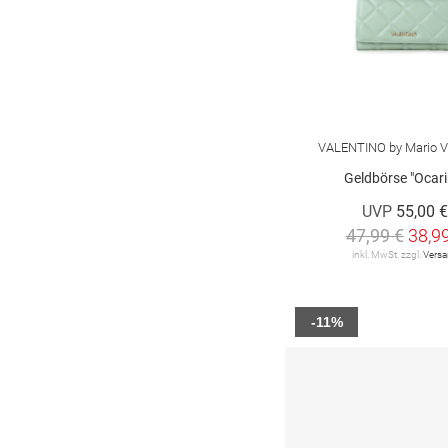
VALENTINO by Mario V
Geldbörse "Ocari
UVP
55,00 
47,99 €
38,9
inkl. MwSt. zzgl.
Vers
-11%