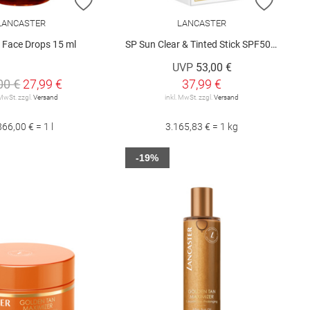
E HINZUFÜGEN
ZUR WUNSCHLISTE HINZUFÜGEN
ZUR W
LANCASTER
LANCASTER
n Face Drops 15 ml
SP Sun Clear & Tinted Stick SPF50 12g
UVP
53,00 €
00 €
27,99 €
37,99 €
 MwSt. zzgl.
Versand
inkl. MwSt. zzgl.
Versand
866,00 € = 1 l
3.165,83 € = 1 kg
-19%