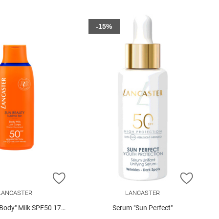
-15%
E HINZUFÜGEN
ZUR WUNSCHLISTE HINZUFÜGEN
ZUR W
LANCASTER
LANCASTER
ody" Milk SPF50 175 ml
Serum "Sun Perfect"