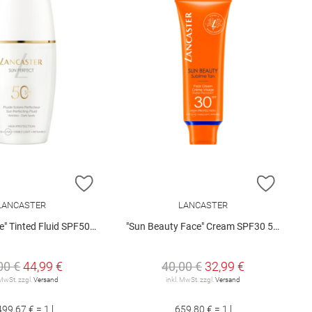
E HINZUFÜGEN
ZUR WUNSCHLISTE HINZUFÜGEN
ZUR W
LANCASTER
LANCASTER
 Tinted Fluid SPF50 30 ml
"Sun Beauty Face" Cream SPF30 50 ml
00 €
44,99 €
40,00 €
32,99 €
 MwSt. zzgl.
Versand
inkl. MwSt. zzgl.
Versand
499,67 € = 1 l
659,80 € = 1 l