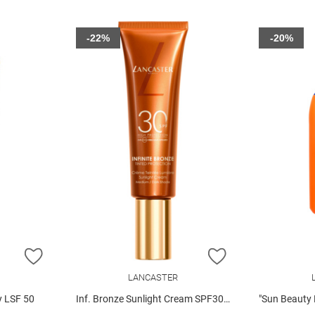
-22%
-20%
ZUR WUNSCHLISTE HINZUFÜGEN
ZUR WUNSCHLIST
LANCASTER
y LSF 50
Inf. Bronze Sunlight Cream SPF30 2 50 ml
"Sun Beauty B