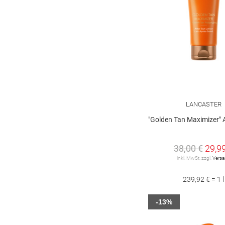
LANCASTER
"Golden Tan Maximizer" After Sun 
38,00 €
29,9
inkl. MwSt. zzgl.
Vers
239,92 € = 1 l
-13%