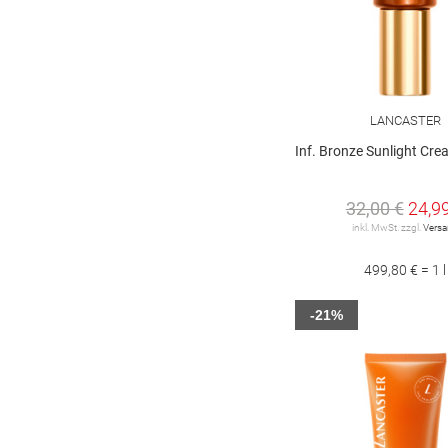
LANCASTER
Inf. Bronze Sunlight Cream SP
32,00 €
24,9
inkl. MwSt. zzgl.
Vers
499,80 € = 1 l
-21%