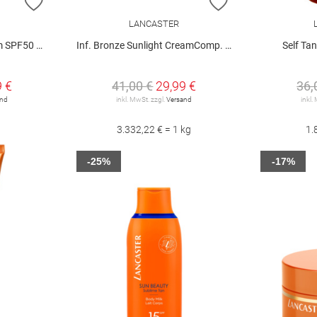
ZUR WUNSCHLISTE HINZUFÜGEN
ZUR WUNSCHLIST
LANCASTER
PF50 50 ml
Inf. Bronze Sunlight CreamComp. SPF50 9g
Self Ta
9 €
41,00 €
29,99 €
36,
and
inkl. MwSt. zzgl.
Versand
inkl.
3.332,22 € = 1 kg
1.
-25%
-17%