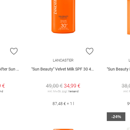
ZUR WUNSCHLISTE HINZUFÜGEN
ZUR WUNSCHLIST
LANCASTER
Lotion 125 ml
"Sun Beauty" Velvet Milk SPF 30 400 ml
"Sun Beauty F
9 €
49,00 €
34,99 €
38,
and
inkl. MwSt. zzgl.
Versand
inkl.
87,48 € = 1 l
9
-24%