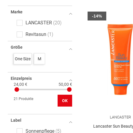
Marke
-14%
LANCASTER
20
Revitasun
1
Größe
One Size
M
Einzelpreis
24,00 €
50,00 €
21 Produkte
OK
LANCASTER
Label
Lancaster Sun Beaut
Sonnenpflege
5