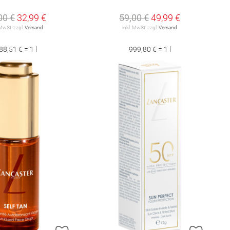
00 €
32,99 €
59,00 €
49,99 €
 MwSt. zzgl.
Versand
inkl. MwSt. zzgl.
Versand
88,51 € = 1 l
999,80 € = 1 l