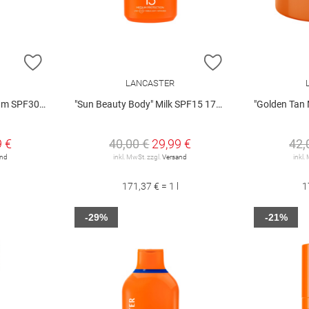
ZUR WUNSCHLISTE HINZUFÜGEN
ZUR WUNSCHLIST
LANCASTER
F30 1 50 ml
"Sun Beauty Body" Milk SPF15 175 ml
"Golden Tan Maxi
9 €
40,00 €
29,99 €
42,
and
inkl. MwSt. zzgl.
Versand
inkl.
171,37 € = 1 l
1
-29%
-21%