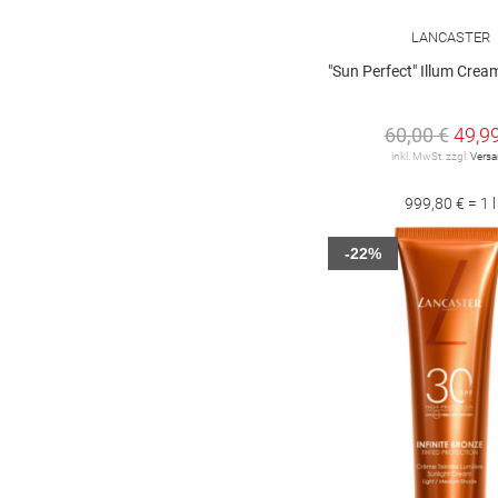
LANCASTER
"Sun Perfect" Illum Cream S
60,00 €
49,9
inkl. MwSt. zzgl.
Vers
999,80 € = 1 l
-22%