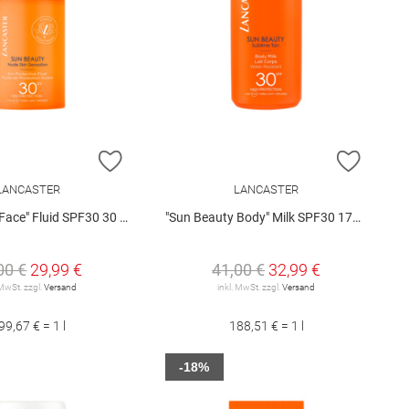
E HINZUFÜGEN
ZUR WUNSCHLISTE HINZUFÜGEN
ZUR W
LANCASTER
LANCASTER
ace" Fluid SPF30 30 ml
"Sun Beauty Body" Milk SPF30 175 ml
00 €
29,99 €
41,00 €
32,99 €
 MwSt. zzgl.
Versand
inkl. MwSt. zzgl.
Versand
99,67 € = 1 l
188,51 € = 1 l
-18%