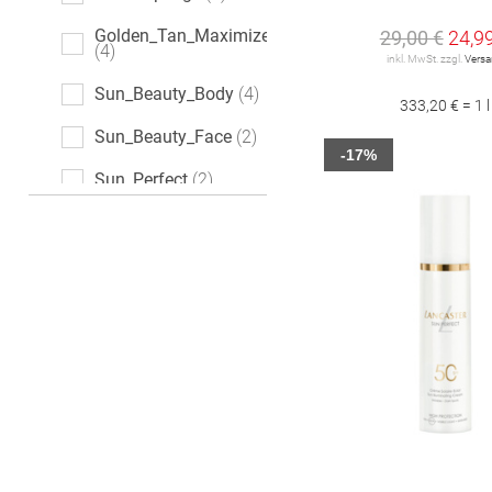
Golden_Tan_Maximizer
29,00 €
24,9
4
inkl. MwSt. zzgl.
Vers
Sun_Beauty_Body
4
333,20 € = 1 l
Sun_Beauty_Face
2
-17%
Sun_Perfect
2
Sun_Sensitive
2
Revitasun
1