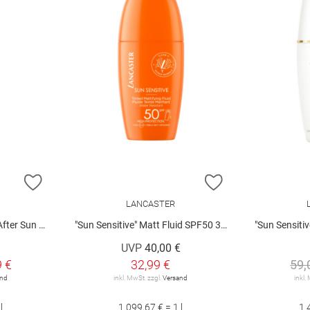
ZUR WUNSCHLISTE HINZUFÜGEN
ZUR WUNSCHLIST
LANCASTER
 Gesicht 30 ml
"Sun Sensitive" Matt Fluid SPF50 30 ml
"Sun Sensitive"
UVP
40,00 €
9 €
32,99 €
59,
and
inkl. MwSt. zzgl.
Versand
inkl.
l
1.099,67 € = 1 l
1.