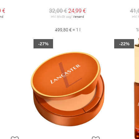
9 €
32,00 €
24,99 €
41,
and
inkl. MwSt. zzgl.
Versand
inkl.
499,80 € = 1 l
1
-27%
-22%