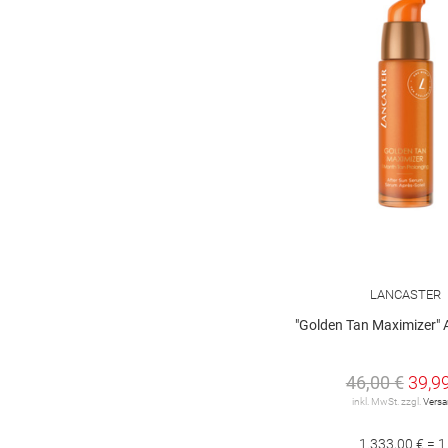
LANCASTER
"Golden Tan Maximizer" After Sun Serum
46,00 €
39,9
inkl. MwSt. zzgl.
Vers
1.333,00 € = 1 