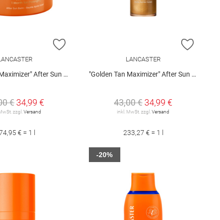
E HINZUFÜGEN
ZUR WUNSCHLISTE HINZUFÜGEN
ZUR W
LANCASTER
LANCASTER
mizer" After Sun Balm 200 ml
"Golden Tan Maximizer" After Sun Oil 150 ml
00 €
34,99 €
43,00 €
34,99 €
 MwSt. zzgl.
Versand
inkl. MwSt. zzgl.
Versand
74,95 € = 1 l
233,27 € = 1 l
-20%