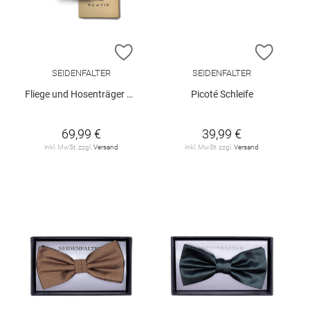
ZUR WUNSCHLISTE HINZUFÜGEN
ZUR W
SEIDENFALTER
SEIDENFALTER
Fliege und Hosenträger Set
Picoté Schleife
69,99 €
39,99 €
inkl. MwSt. zzgl.
Versand
inkl. MwSt. zzgl.
Versand