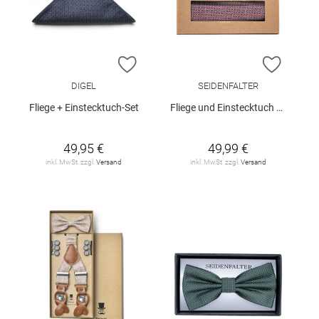
ZUR WUNSCHLISTE HINZUFÜGEN
ZUR W
DIGEL
SEIDENFALTER
Fliege + Einstecktuch-Set
Fliege und Einstecktuch Set
49,95 €
49,99 €
inkl. MwSt. zzgl.
Versand
inkl. MwSt. zzgl.
Versand