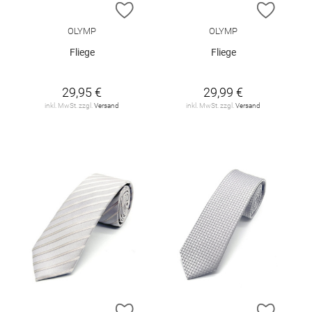
ZUR WUNSCHLISTE HINZUFÜGEN
ZUR W
OLYMP
OLYMP
Fliege
Fliege
29,95 €
29,99 €
inkl. MwSt. zzgl.
Versand
inkl. MwSt. zzgl.
Versand
ZUR WUNSCHLISTE HINZUFÜGEN
ZUR W