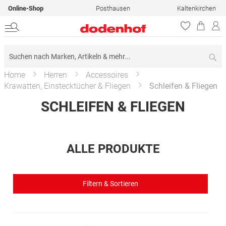
Online-Shop
Posthausen
Kaltenkirchen
Su
Home
Herren
Accessoires
Krawatten, Einstecktücher & Fliegen
Schleifen & Fliegen
SCHLEIFEN & FLIEGEN
ALLE PRODUKTE
Filtern & Sortieren