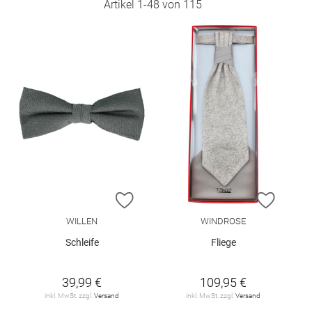
Artikel
1
-
48
von
115
ZUR WUNSCHLISTE HINZUFÜGEN
ZUR W
WILLEN
WINDROSE
Schleife
Fliege
39,99 €
109,95 €
inkl. MwSt. zzgl.
Versand
inkl. MwSt. zzgl.
Versand