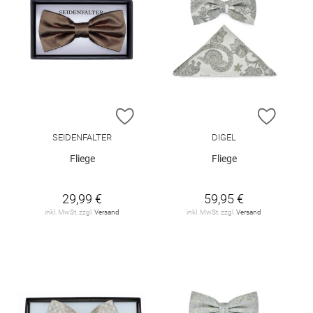
ZUR WUNSCHLISTE HINZUFÜGEN
ZUR W
SEIDENFALTER
DIGEL
Fliege
Fliege
29,99 €
59,95 €
inkl. MwSt. zzgl.
Versand
inkl. MwSt. zzgl.
Versand