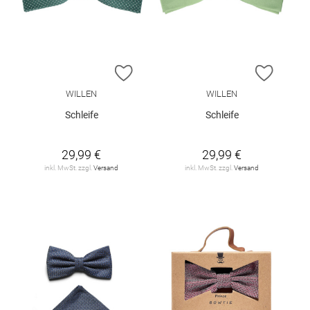
ZUR WUNSCHLISTE HINZUFÜGEN
ZUR W
WILLEN
WILLEN
Schleife
Schleife
29,99 €
29,99 €
inkl. MwSt. zzgl.
Versand
inkl. MwSt. zzgl.
Versand