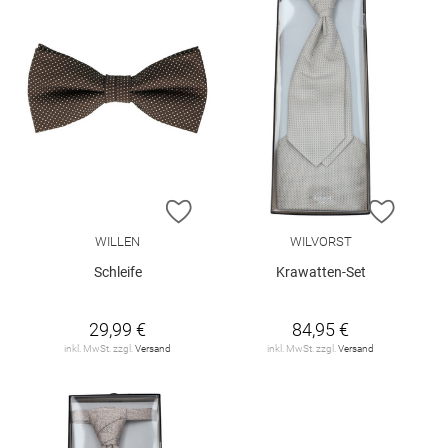
ZUR WUNSCHLISTE HINZUFÜGEN
ZUR W
WILLEN
WILVORST
Schleife
Krawatten-Set
29,99 €
84,95 €
inkl. MwSt. zzgl.
Versand
inkl. MwSt. zzgl.
Versand