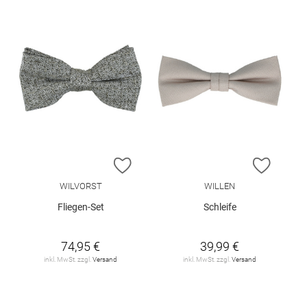
ZUR WUNSCHLISTE HINZUFÜGEN
ZUR W
WILVORST
WILLEN
Fliegen-Set
Schleife
74,95 €
39,99 €
inkl. MwSt. zzgl.
Versand
inkl. MwSt. zzgl.
Versand