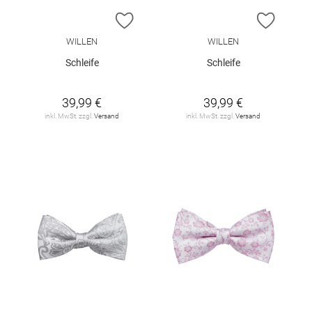
ZUR WUNSCHLISTE HINZUFÜGEN
ZUR W
WILLEN
WILLEN
Schleife
Schleife
39,99 €
39,99 €
inkl. MwSt. zzgl.
Versand
inkl. MwSt. zzgl.
Versand