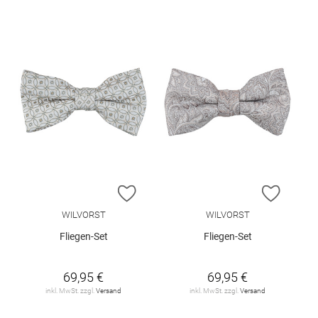
ZUR WUNSCHLISTE HINZUFÜGEN
ZUR W
WILVORST
WILVORST
Fliegen-Set
Fliegen-Set
69,95 €
69,95 €
inkl. MwSt. zzgl.
Versand
inkl. MwSt. zzgl.
Versand