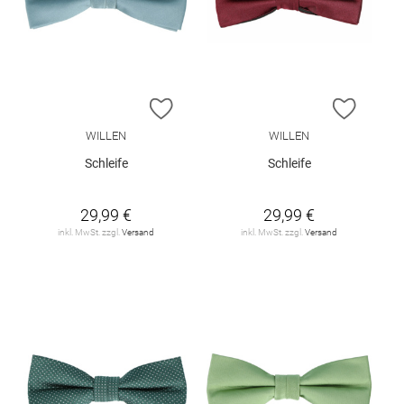
ZUR WUNSCHLISTE HINZUFÜGEN
ZUR W
WILLEN
WILLEN
Schleife
Schleife
29,99 €
29,99 €
inkl. MwSt. zzgl.
Versand
inkl. MwSt. zzgl.
Versand