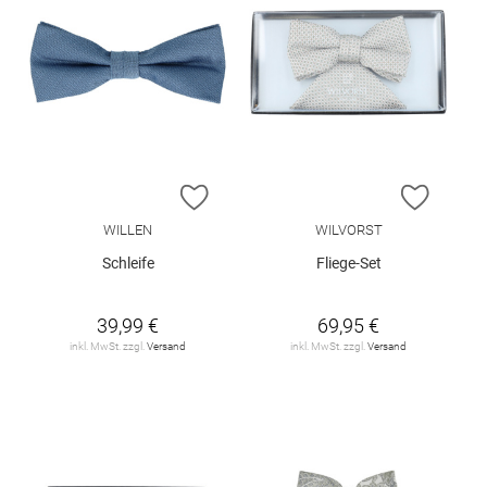
ZUR WUNSCHLISTE HINZUFÜGEN
ZUR W
WILLEN
WILVORST
Schleife
Fliege-Set
39,99 €
69,95 €
inkl. MwSt. zzgl.
Versand
inkl. MwSt. zzgl.
Versand