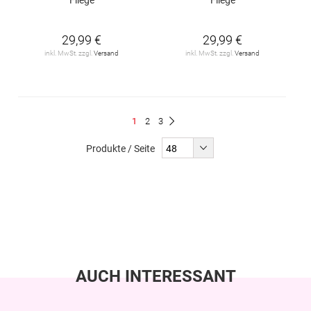
29,99 €
29,99 €
inkl. MwSt. zzgl.
Versand
inkl. MwSt. zzgl.
Versand
Seite
Du
Seite
Seite
1
2
3
Seite
Weiter
liest
Produkte / Seite
gerade
Seite
AUCH INTERESSANT