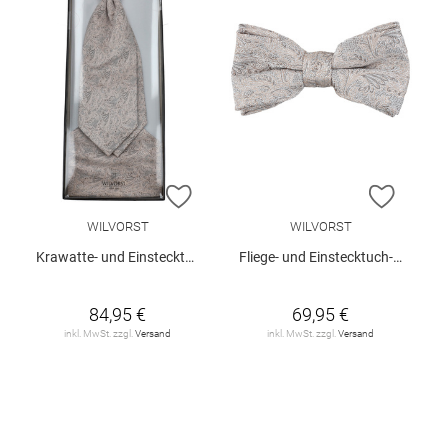
ZUR WUNSCHLISTE HINZUFÜGEN
ZUR W
WILVORST
WILVORST
Krawatte- und Einstecktuch-Set
Fliege- und Einstecktuch-Set
84,95 €
69,95 €
inkl. MwSt. zzgl.
Versand
inkl. MwSt. zzgl.
Versand