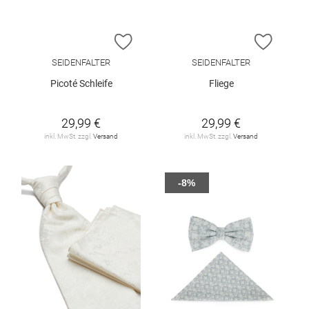
ZUR WUNSCHLISTE HINZUFÜGEN
ZUR W
SEIDENFALTER
SEIDENFALTER
Picoté Schleife
Fliege
29,99 €
29,99 €
inkl. MwSt. zzgl.
Versand
inkl. MwSt. zzgl.
Versand
-8%