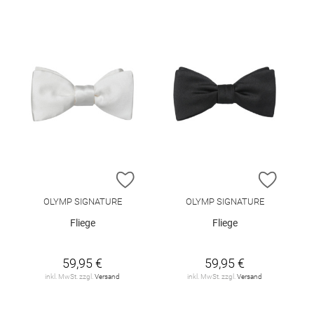
ZUR WUNSCHLISTE HINZUFÜGEN
ZUR W
OLYMP SIGNATURE
OLYMP SIGNATURE
Fliege
Fliege
59,95 €
59,95 €
inkl. MwSt. zzgl.
Versand
inkl. MwSt. zzgl.
Versand