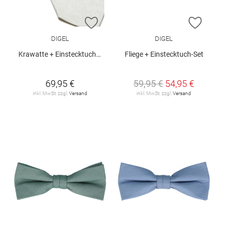
ZUR WUNSCHLISTE HINZUFÜGEN
ZUR W
DIGEL
DIGEL
Krawatte + Einstecktuch-Set "Loy"
Fliege + Einstecktuch-Set
69,95 €
59,95 €
54,95 €
inkl. MwSt. zzgl.
Versand
inkl. MwSt. zzgl.
Versand