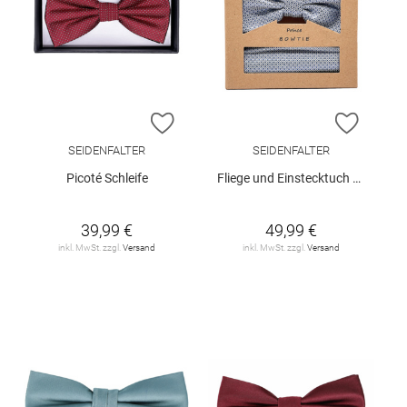
ZUR WUNSCHLISTE HINZUFÜGEN
ZUR W
SEIDENFALTER
SEIDENFALTER
Picoté Schleife
Fliege und Einstecktuch Set
39,99 €
49,99 €
inkl. MwSt. zzgl.
Versand
inkl. MwSt. zzgl.
Versand