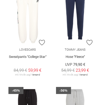
ZUR WUNSCHLISTE HINZUFÜGEN
ZUR W
LOVESCARS
TOMMY JEANS
Sweatpants "College Star"
Hose "Fleece"
UVP
79,90 €
84,99 €
59,99 €
54,99 €
23,99 €
inkl. MwSt. zzgl.
Versand
inkl. MwSt. zzgl.
Versand
-45%
-56%