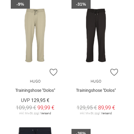
-9%
-31%
ZUR WUNSCHLISTE HINZUFÜGEN
ZUR W
HUGO
HUGO
Trainingshose "Dolos"
Trainingshose "Dolos"
UVP
129,95 €
109,99 €
99,99 €
129,95 €
89,99 €
inkl. MwSt. zzgl.
Versand
inkl. MwSt. zzgl.
Versand
-36%