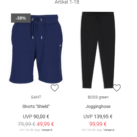
Artikel
1
-
18
-38%
ZUR WUNSCHLISTE HINZUFÜGEN
ZUR W
GANT
BOSS green
Shorts "Shield"
Jogginghose
UVP
90,00 €
UVP
139,95 €
79,99 €
49,99 €
99,99 €
inkl. MwSt. zzgl.
Versand
inkl. MwSt. zzgl.
Versand