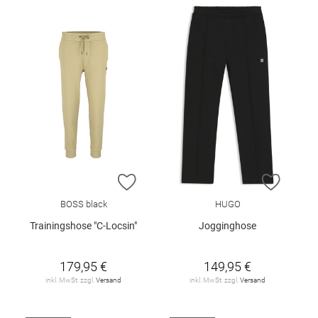
ZUR WUNSCHLISTE HINZUFÜGEN
ZUR W
BOSS black
HUGO
Trainingshose "C-Locsin"
Jogginghose
179,95 €
149,95 €
inkl. MwSt. zzgl.
Versand
inkl. MwSt. zzgl.
Versand