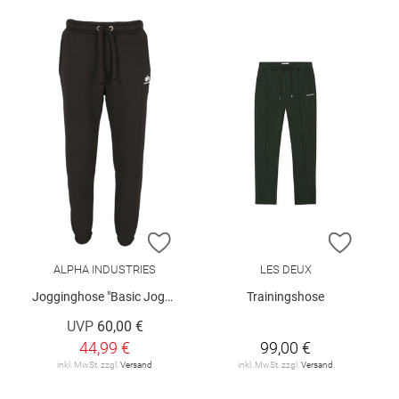
ZUR WUNSCHLISTE HINZUFÜGEN
ZUR W
ALPHA INDUSTRIES
LES DEUX
Jogginghose "Basic Jogger Small Logo II"
Trainingshose
UVP
60,00 €
44,99 €
99,00 €
inkl. MwSt. zzgl.
Versand
inkl. MwSt. zzgl.
Versand