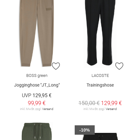
ZUR WUNSCHLISTE HINZUFÜGEN
ZUR W
BOSS green
LACOSTE
Jogginghose "JT_Long"
Trainingshose
UVP
129,95 €
99,99 €
150,00 €
129,99 €
inkl. MwSt. zzgl.
Versand
inkl. MwSt. zzgl.
Versand
-10%