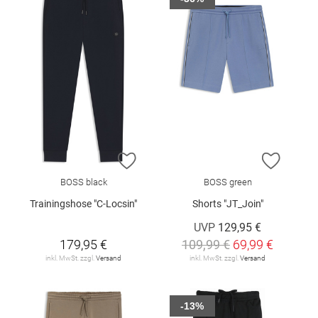
ZUR WUNSCHLISTE HINZUFÜGEN
ZUR W
BOSS black
BOSS green
Trainingshose "C-Locsin"
Shorts "JT_Join"
UVP
129,95 €
179,95 €
109,99 €
69,99 €
inkl. MwSt. zzgl.
Versand
inkl. MwSt. zzgl.
Versand
-13%