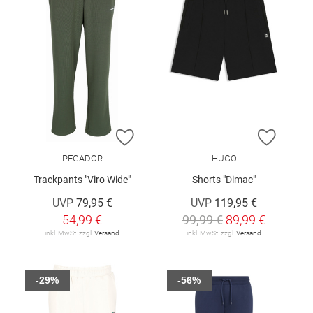
ZUR WUNSCHLISTE HINZUFÜGEN
ZUR W
PEGADOR
HUGO
Trackpants "Viro Wide"
Shorts "Dimac"
UVP
79,95 €
UVP
119,95 €
54,99 €
99,99 €
89,99 €
inkl. MwSt. zzgl.
Versand
inkl. MwSt. zzgl.
Versand
-29%
-56%