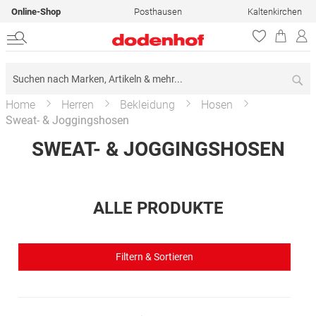
Online-Shop
Posthausen
Kaltenkirchen
Su
Home
Herren
Bekleidung
Hosen
Sweat- & Joggingshosen
SWEAT- & JOGGINGSHOSEN
ALLE PRODUKTE
Filtern & Sortieren