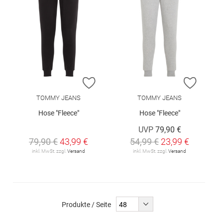
ZUR WUNSCHLISTE HINZUFÜGEN
ZUR W
TOMMY JEANS
TOMMY JEANS
Hose "Fleece"
Hose "Fleece"
UVP
79,90 €
79,90 €
43,99 €
54,99 €
23,99 €
inkl. MwSt. zzgl.
Versand
inkl. MwSt. zzgl.
Versand
Produkte / Seite