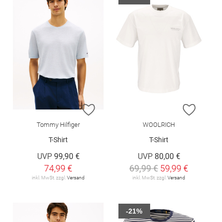
ZUR WUNSCHLISTE HINZUFÜGEN
ZUR W
Tommy Hilfiger
WOOLRICH
T-Shirt
T-Shirt
UVP
99,90 €
UVP
80,00 €
74,99 €
69,99 €
59,99 €
inkl. MwSt. zzgl.
Versand
inkl. MwSt. zzgl.
Versand
-21%