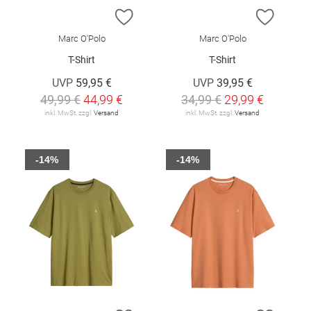
ZUR WUNSCHLISTE HINZUFÜGEN
ZUR W
Marc O'Polo
Marc O'Polo
T-Shirt
T-Shirt
UVP
59,95 €
UVP
39,95 €
49,99 €
44,99 €
34,99 €
29,99 €
inkl. MwSt. zzgl.
Versand
inkl. MwSt. zzgl.
Versand
-14%
-14%