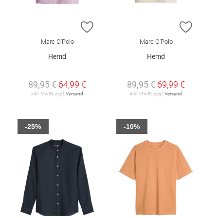
ZUR WUNSCHLISTE HINZUFÜGEN
ZUR W
Marc O'Polo
Marc O'Polo
Hemd
Hemd
89,95 €
64,99 €
89,95 €
69,99 €
inkl. MwSt. zzgl.
Versand
inkl. MwSt. zzgl.
Versand
-25%
-10%