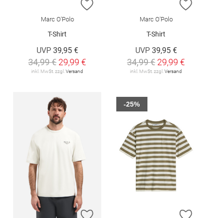
ZUR WUNSCHLISTE HINZUFÜGEN
ZUR W
Marc O'Polo
Marc O'Polo
T-Shirt
T-Shirt
UVP
39,95 €
UVP
39,95 €
34,99 €
29,99 €
34,99 €
29,99 €
inkl. MwSt. zzgl.
Versand
inkl. MwSt. zzgl.
Versand
-25%
ZUR WUNSCHLISTE HINZUFÜGEN
ZUR W