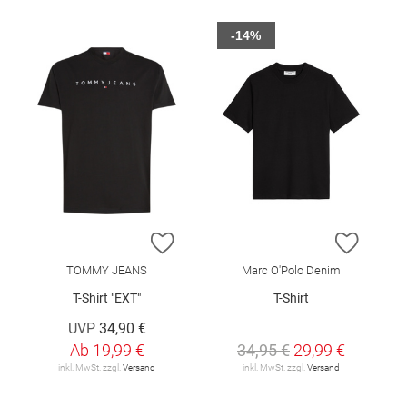
-14%
ZUR WUNSCHLISTE HINZUFÜGEN
ZUR W
TOMMY JEANS
Marc O'Polo Denim
T-Shirt "EXT"
T-Shirt
UVP
34,90 €
Ab
19,99 €
34,95 €
29,99 €
inkl. MwSt. zzgl.
Versand
inkl. MwSt. zzgl.
Versand