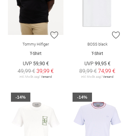
ZUR WUNSCHLISTE HINZUFÜGEN
ZUR W
Tommy Hilfiger
BOSS black
T-Shirt
T-Shirt
UVP
59,90 €
UVP
99,95 €
49,99 €
39,99 €
89,99 €
74,99 €
inkl. MwSt. zzgl.
Versand
inkl. MwSt. zzgl.
Versand
-14%
-14%