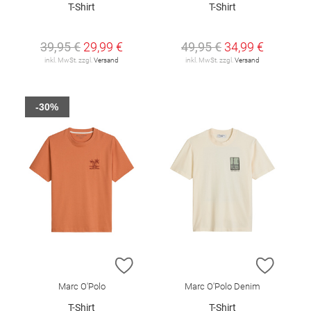
T-Shirt
T-Shirt
39,95 €
29,99 €
49,95 €
34,99 €
inkl. MwSt. zzgl.
Versand
inkl. MwSt. zzgl.
Versand
-30%
ZUR WUNSCHLISTE HINZUFÜGEN
ZUR W
Marc O'Polo
Marc O'Polo Denim
T-Shirt
T-Shirt