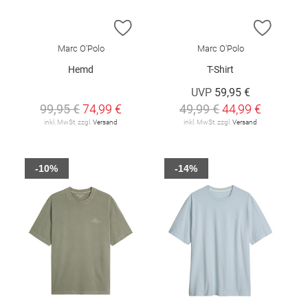
ZUR WUNSCHLISTE HINZUFÜGEN
ZUR W
Marc O'Polo
Marc O'Polo
Hemd
T-Shirt
UVP
59,95 €
99,95 €
74,99 €
49,99 €
44,99 €
inkl. MwSt. zzgl.
Versand
inkl. MwSt. zzgl.
Versand
-10%
-14%