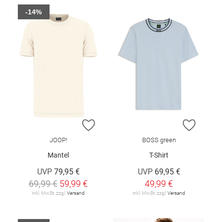
-14%
ZUR WUNSCHLISTE HINZUFÜGEN
ZUR W
JOOP!
BOSS green
Mantel
T-Shirt
UVP
79,95 €
UVP
69,95 €
69,99 €
59,99 €
49,99 €
inkl. MwSt. zzgl.
Versand
inkl. MwSt. zzgl.
Versand