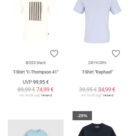
ZUR WUNSCHLISTE HINZUFÜGEN
ZUR W
BOSS black
DRYKORN
T-Shirt "C-Thompson 41"
T-Shirt "Raphael"
UVP
99,95 €
89,99 €
74,99 €
39,95 €
34,99 €
inkl. MwSt. zzgl.
Versand
inkl. MwSt. zzgl.
Versand
-25%