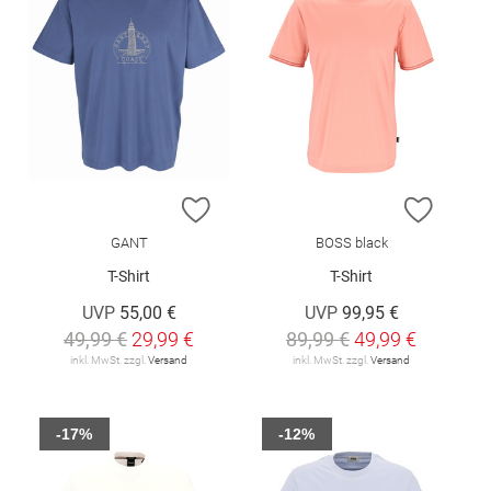
ZUR WUNSCHLISTE HINZUFÜGEN
ZUR W
GANT
BOSS black
T-Shirt
T-Shirt
UVP
55,00 €
UVP
99,95 €
49,99 €
29,99 €
89,99 €
49,99 €
inkl. MwSt. zzgl.
Versand
inkl. MwSt. zzgl.
Versand
-17%
-12%