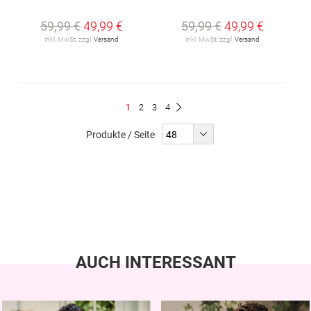
59,99 €
49,99 €
59,99 €
49,99 €
inkl. MwSt. zzgl.
Versand
inkl. MwSt. zzgl.
Versand
Seite
Du
Seite
Seite
Seite
1
2
3
4
Seite
Weiter
liest
Produkte / Seite
gerade
Seite
AUCH INTERESSANT