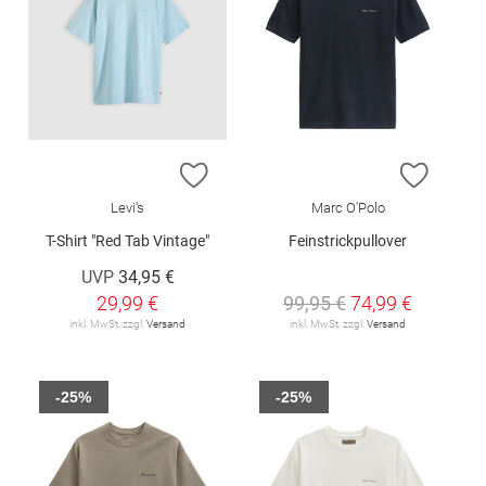
ZUR WUNSCHLISTE HINZUFÜGEN
ZUR W
Levi's
Marc O'Polo
T-Shirt "Red Tab Vintage"
Feinstrickpullover
UVP
34,95 €
29,99 €
99,95 €
74,99 €
inkl. MwSt. zzgl.
Versand
inkl. MwSt. zzgl.
Versand
-25%
-25%