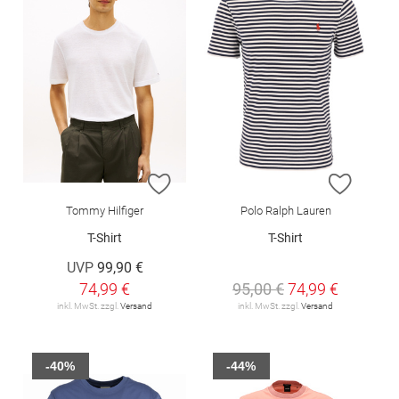
ZUR WUNSCHLISTE HINZUFÜGEN
ZUR W
Tommy Hilfiger
Polo Ralph Lauren
T-Shirt
T-Shirt
UVP
99,90 €
74,99 €
95,00 €
74,99 €
inkl. MwSt. zzgl.
Versand
inkl. MwSt. zzgl.
Versand
-40%
-44%