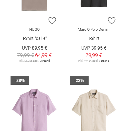
ZUR WUNSCHLISTE HINZUFÜGEN
ZUR W
HUGO
Marc O'Polo Denim
T-Shirt "Dalile"
T-Shirt
UVP
89,95 €
UVP
39,95 €
79,99 €
64,99 €
29,99 €
inkl. MwSt. zzgl.
Versand
inkl. MwSt. zzgl.
Versand
-28%
-22%