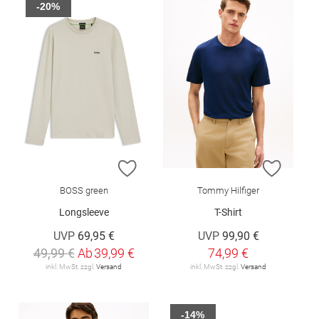
-20%
ZUR WUNSCHLISTE HINZUFÜGEN
ZUR W
BOSS green
Tommy Hilfiger
Longsleeve
T-Shirt
UVP
69,95 €
UVP
99,90 €
49,99 €
Ab
39,99 €
74,99 €
inkl. MwSt. zzgl.
Versand
inkl. MwSt. zzgl.
Versand
-14%