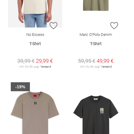
ZUR WUNSCHLISTE HINZUFÜGEN
ZUR W
No Excess
Marc O'Polo Denim
T-Shirt
T-Shirt
39,99 €
29,99 €
59,95 €
49,99 €
inkl. MwSt. zzgl.
Versand
inkl. MwSt. zzgl.
Versand
-19%