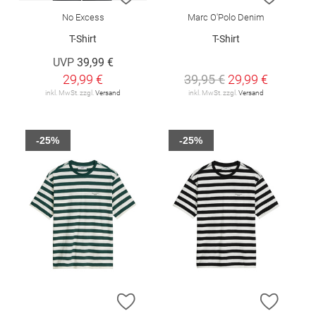
No Excess
Marc O'Polo Denim
T-Shirt
T-Shirt
UVP
39,99 €
29,99 €
39,95 €
29,99 €
inkl. MwSt. zzgl.
Versand
inkl. MwSt. zzgl.
Versand
-25%
-25%
ZUR WUNSCHLISTE HINZUFÜGEN
ZUR W