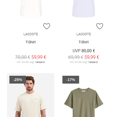
ZUR WUNSCHLISTE HINZUFÜGEN
ZUR W
LACOSTE
LACOSTE
T-Shirt
T-Shirt
UVP
80,00 €
70,00 €
59,99 €
69,99 €
59,99 €
inkl. MwSt. zzgl.
Versand
inkl. MwSt. zzgl.
Versand
-25%
-17%