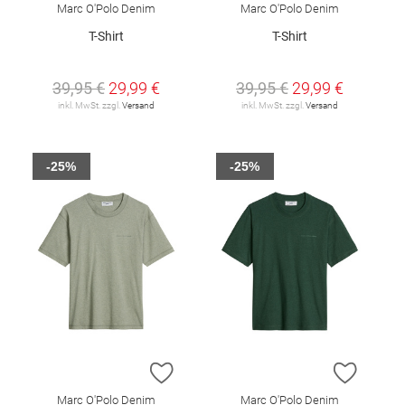
Marc O'Polo Denim
Marc O'Polo Denim
T-Shirt
T-Shirt
39,95 €
29,99 €
39,95 €
29,99 €
inkl. MwSt. zzgl.
Versand
inkl. MwSt. zzgl.
Versand
-25%
-25%
ZUR WUNSCHLISTE HINZUFÜGEN
ZUR W
Marc O'Polo Denim
Marc O'Polo Denim