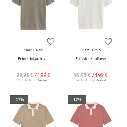
ZUR WUNSCHLISTE HINZUFÜGEN
ZUR W
Marc O'Polo
Marc O'Polo
Feinstrickpullover
Feinstrickpullover
99,95 €
74,99 €
99,95 €
74,99 €
inkl. MwSt. zzgl.
Versand
inkl. MwSt. zzgl.
Versand
-17%
-17%