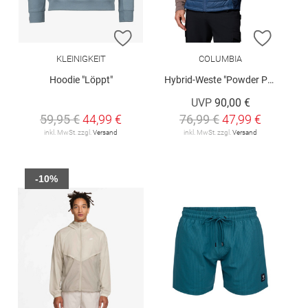
ZUR WUNSCHLISTE HINZUFÜGEN
ZUR W
KLEINIGKEIT
COLUMBIA
Hoodie "Löppt"
Hybrid-Weste "Powder Pass"
UVP
90,00 €
59,95 €
44,99 €
76,99 €
47,99 €
inkl. MwSt. zzgl.
Versand
inkl. MwSt. zzgl.
Versand
-10%