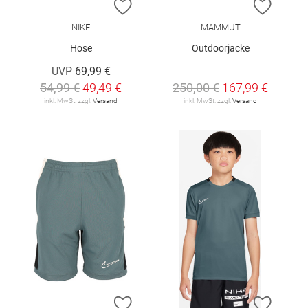
ZUR WUNSCHLISTE HINZUFÜGEN
ZUR W
NIKE
MAMMUT
Hose
Outdoorjacke
UVP
69,99 €
54,99 €
49,49 €
250,00 €
167,99 €
inkl. MwSt. zzgl.
Versand
inkl. MwSt. zzgl.
Versand
ZUR WUNSCHLISTE HINZUFÜGEN
ZUR W