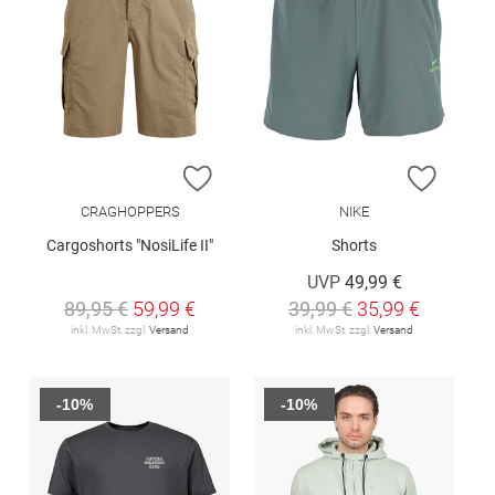
ZUR WUNSCHLISTE HINZUFÜGEN
ZUR W
CRAGHOPPERS
NIKE
Cargoshorts "NosiLife II"
Shorts
UVP
49,99 €
89,95 €
59,99 €
39,99 €
35,99 €
inkl. MwSt. zzgl.
Versand
inkl. MwSt. zzgl.
Versand
-10%
-10%