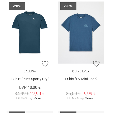
-20%
-20%
ZUR WUNSCHLISTE HINZUFÜGEN
ZUR W
SALEWA
QUIKSILVER
T-Shirt "Puez Sporty Dry"
T-Shirt "EV Mini Logo"
UVP
40,00 €
34,99 €
27,99 €
25,00 €
19,99 €
inkl. MwSt. zzgl.
Versand
inkl. MwSt. zzgl.
Versand