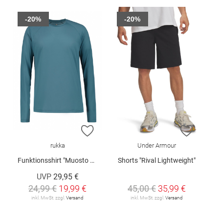
-20%
-20%
ZUR WUNSCHLISTE HINZUFÜGEN
ZUR W
rukka
Under Armour
Funktionsshirt "Muosto V2"
Shorts "Rival Lightweight"
UVP
29,95 €
24,99 €
19,99 €
45,00 €
35,99 €
inkl. MwSt. zzgl.
Versand
inkl. MwSt. zzgl.
Versand