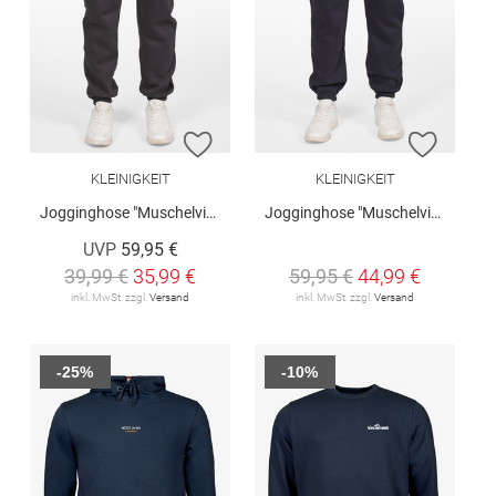
ZUR WUNSCHLISTE HINZUFÜGEN
ZUR W
KLEINIGKEIT
KLEINIGKEIT
Jogginghose "Muschelvis Pantsley"
Jogginghose "Muschelvis Pantsley"
UVP
59,95 €
39,99 €
35,99 €
59,95 €
44,99 €
inkl. MwSt. zzgl.
Versand
inkl. MwSt. zzgl.
Versand
-25%
-10%