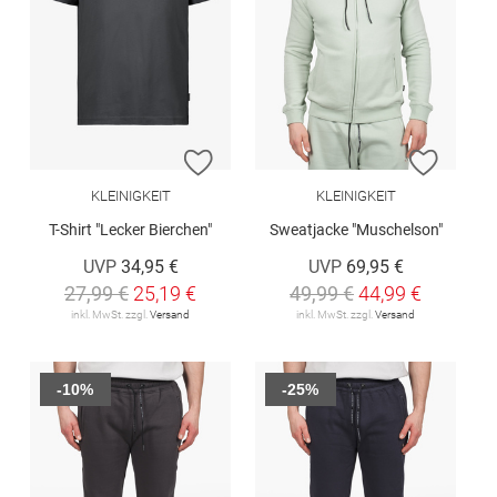
ZUR WUNSCHLISTE HINZUFÜGEN
ZUR W
KLEINIGKEIT
KLEINIGKEIT
T-Shirt "Lecker Bierchen"
Sweatjacke "Muschelson"
UVP
34,95 €
UVP
69,95 €
27,99 €
25,19 €
49,99 €
44,99 €
inkl. MwSt. zzgl.
Versand
inkl. MwSt. zzgl.
Versand
-10%
-25%