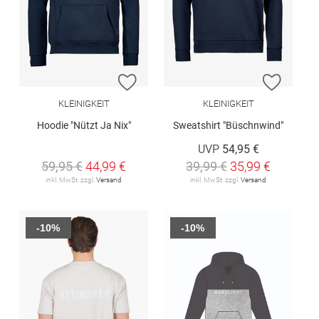
ZUR WUNSCHLISTE HINZUFÜGEN
ZUR W
KLEINIGKEIT
KLEINIGKEIT
Hoodie "Nützt Ja Nix"
Sweatshirt "Büschnwind"
UVP
54,95 €
59,95 €
44,99 €
39,99 €
35,99 €
inkl. MwSt. zzgl.
Versand
inkl. MwSt. zzgl.
Versand
-10%
-10%