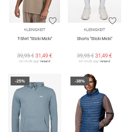
ZUR WUNSCHLISTE HINZUFÜGEN
ZUR W
KLEINIGKEIT
KLEINIGKEIT
T-Shirt "Sticki Micki"
Shorts "Sticki Micki"
39,95 €
31,49 €
39,95 €
31,49 €
inkl. MwSt. zzgl.
Versand
inkl. MwSt. zzgl.
Versand
-25%
-38%