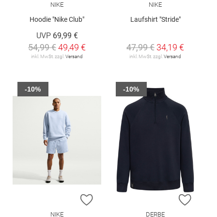
NIKE
NIKE
Hoodie "Nike Club"
Laufshirt "Stride"
UVP
69,99 €
54,99 €
49,49 €
47,99 €
34,19 €
inkl. MwSt. zzgl.
Versand
inkl. MwSt. zzgl.
Versand
-10%
-10%
ZUR WUNSCHLISTE HINZUFÜGEN
ZUR W
NIKE
DERBE