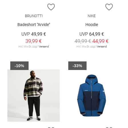
ZUR WUNSCHLISTE HINZUFÜGEN
ZUR W
BRUNOTTI
NIKE
Badeshort "Arvide"
Hoodie
UVP
49,99 €
UVP
64,99 €
39,99 €
49,99 €
44,99 €
inkl. MwSt. zzgl.
Versand
inkl. MwSt. zzgl.
Versand
-10%
-33%