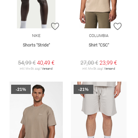
ZUR WUNSCHLISTE HINZUFÜGEN
ZUR W
NIKE
COLUMBIA
Shorts "Stride"
Shirt "CSC"
54,99 €
40,49 €
27,00 €
23,99 €
inkl. MwSt. zzgl.
Versand
inkl. MwSt. zzgl.
Versand
-21%
-21%