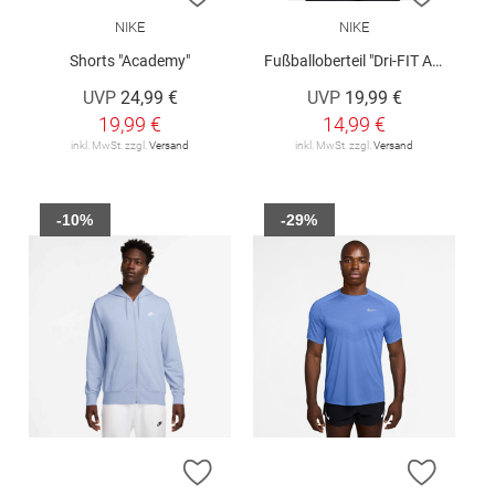
NIKE
NIKE
Shorts "Academy"
Fußballoberteil "Dri-FIT Academy"
UVP
24,99 €
UVP
19,99 €
19,99 €
14,99 €
inkl. MwSt. zzgl.
Versand
inkl. MwSt. zzgl.
Versand
-10%
-29%
ZUR WUNSCHLISTE HINZUFÜGEN
ZUR W