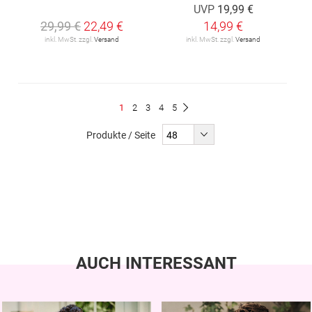
UVP
19,99 €
29,99 €
22,49 €
14,99 €
inkl. MwSt. zzgl.
Versand
inkl. MwSt. zzgl.
Versand
Seite
Du
Seite
Seite
Seite
Seite
1
2
3
4
5
Seite
Weiter
liest
Produkte / Seite
gerade
Seite
AUCH INTERESSANT