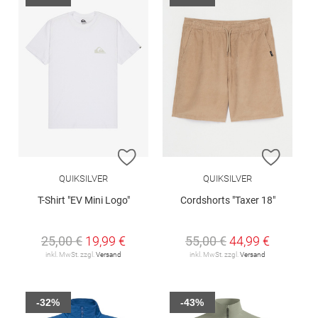
ZUR WUNSCHLISTE HINZUFÜGEN
ZUR W
QUIKSILVER
QUIKSILVER
T-Shirt "EV Mini Logo"
Cordshorts "Taxer 18"
25,00 €
19,99 €
55,00 €
44,99 €
inkl. MwSt. zzgl.
Versand
inkl. MwSt. zzgl.
Versand
-32%
-43%