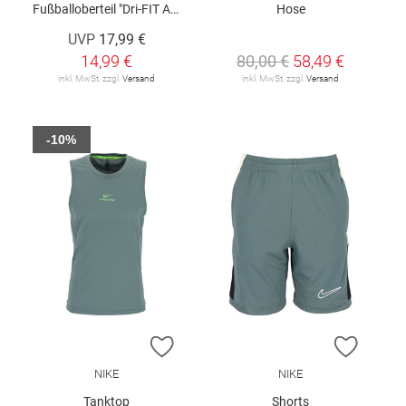
Fußballoberteil "Dri-FIT Academy"
Hose
UVP
17,99 €
14,99 €
80,00 €
58,49 €
inkl. MwSt. zzgl.
Versand
inkl. MwSt. zzgl.
Versand
-10%
ZUR WUNSCHLISTE HINZUFÜGEN
ZUR W
NIKE
NIKE
Tanktop
Shorts