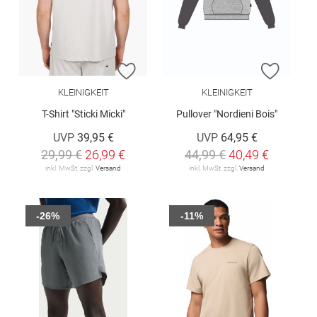
ZUR WUNSCHLISTE HINZUFÜGEN
ZUR W
KLEINIGKEIT
KLEINIGKEIT
T-Shirt "Sticki Micki"
Pullover "Nordieni Bois"
UVP
39,95 €
UVP
64,95 €
29,99 €
26,99 €
44,99 €
40,49 €
inkl. MwSt. zzgl.
Versand
inkl. MwSt. zzgl.
Versand
-26%
-11%