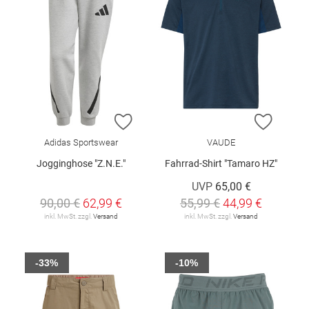
ZUR WUNSCHLISTE HINZUFÜGEN
ZUR W
Adidas Sportswear
VAUDE
Jogginghose "Z.N.E."
Fahrrad-Shirt "Tamaro HZ"
UVP
65,00 €
90,00 €
62,99 €
55,99 €
44,99 €
inkl. MwSt. zzgl.
Versand
inkl. MwSt. zzgl.
Versand
-33%
-10%