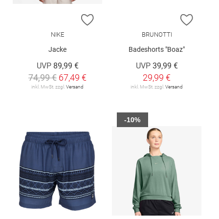
ZUR WUNSCHLISTE HINZUFÜGEN
ZUR W
NIKE
BRUNOTTI
Jacke
Badeshorts "Boaz"
UVP
89,99 €
UVP
39,99 €
74,99 €
67,49 €
29,99 €
inkl. MwSt. zzgl.
Versand
inkl. MwSt. zzgl.
Versand
-10%