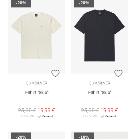
-20%
-20%
ZUR WUNSCHLISTE HINZUFÜGEN
ZUR W
QUIKSILVER
QUIKSILVER
T-Shirt "Slub"
T-Shirt "Slub"
25,00 €
19,99 €
25,00 €
19,99 €
inkl. MwSt. zzgl.
Versand
inkl. MwSt. zzgl.
Versand
-20%
-18%