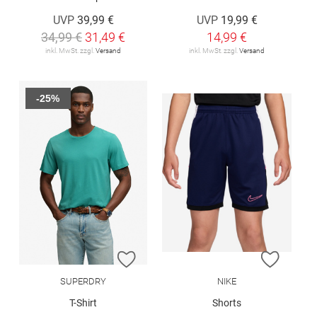
UVP
39,99 €
UVP
19,99 €
34,99 €
31,49 €
14,99 €
inkl. MwSt. zzgl.
Versand
inkl. MwSt. zzgl.
Versand
-25%
ZUR WUNSCHLISTE HINZUFÜGEN
ZUR W
SUPERDRY
NIKE
T-Shirt
Shorts