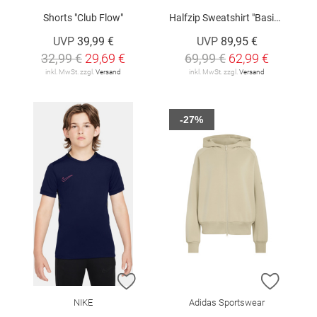
Shorts "Club Flow"
Halfzip Sweatshirt "Basic Kippes"
UVP
39,99 €
UVP
89,95 €
32,99 €
29,69 €
69,99 €
62,99 €
inkl. MwSt. zzgl.
Versand
inkl. MwSt. zzgl.
Versand
-27%
ZUR WUNSCHLISTE HINZUFÜGEN
ZUR W
NIKE
Adidas Sportswear