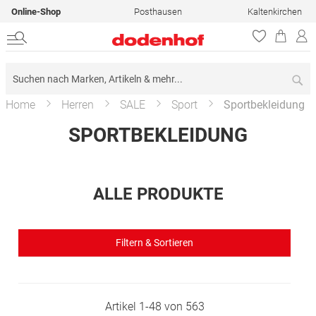
Online-Shop
Posthausen
Kaltenkirchen
Su
Home
Herren
SALE
Sport
Sportbekleidung
SPORTBEKLEIDUNG
ALLE PRODUKTE
Filtern & Sortieren
Artikel
1
-
48
von
563