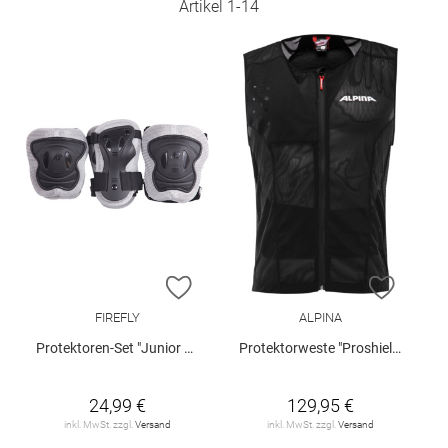
Artikel
1
-
14
ZUR WUNSCHLISTE HINZUFÜGEN
ZUR W
FIREFLY
ALPINA
Protektoren-Set "Junior Pad"
Protektorweste "Proshield Men"
24,99 €
129,95 €
inkl. MwSt. zzgl.
Versand
inkl. MwSt. zzgl.
Versand