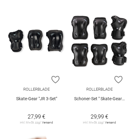
ZUR WUNSCHLISTE HINZUFÜGEN
ZUR W
ROLLERBLADE
ROLLERBLADE
Skate-Gear "JR 3-Set"
Schoner-Set " Skate-Gear 3"
27,99 €
29,99 €
inkl. MwSt. zzgl.
Versand
inkl. MwSt. zzgl.
Versand