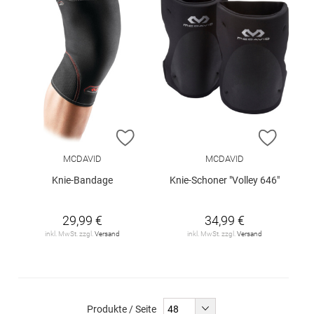
ZUR WUNSCHLISTE HINZUFÜGEN
ZUR W
MCDAVID
MCDAVID
Knie-Bandage
Knie-Schoner "Volley 646"
29,99 €
34,99 €
inkl. MwSt. zzgl.
Versand
inkl. MwSt. zzgl.
Versand
Produkte / Seite