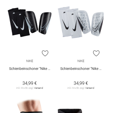
ZUR WUNSCHLISTE HINZUFÜGEN
ZUR W
NIKE
NIKE
Schienbeinschoner "Nike Mercurial Lite"
Schienbeinschoner "Nike Mercurial Lite"
34,99 €
34,99 €
inkl. MwSt. zzgl.
Versand
inkl. MwSt. zzgl.
Versand