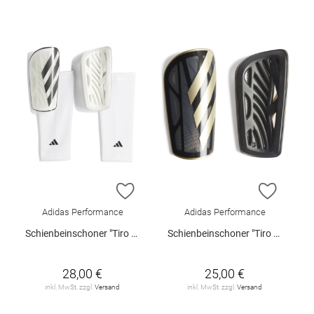
ZUR WUNSCHLISTE HINZUFÜGEN
ZUR W
Adidas Performance
Adidas Performance
Schienbeinschoner "Tiro SG LGE"
Schienbeinschoner "Tiro SG LGE"
28,00 €
25,00 €
inkl. MwSt. zzgl.
Versand
inkl. MwSt. zzgl.
Versand