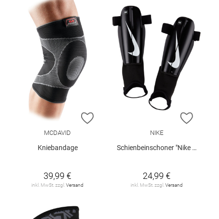
ZUR WUNSCHLISTE HINZUFÜGEN
ZUR W
MCDAVID
NIKE
Kniebandage
Schienbeinschoner "Nike Charge"
39,99 €
24,99 €
inkl. MwSt. zzgl.
Versand
inkl. MwSt. zzgl.
Versand