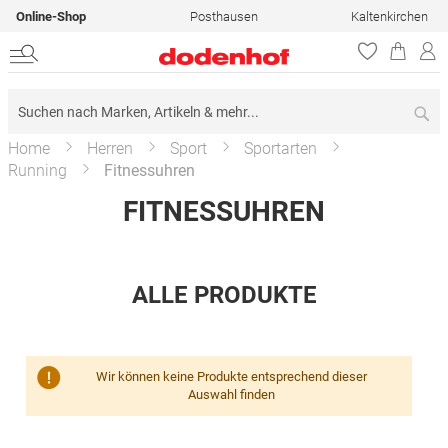
Online-Shop
Posthausen
Kaltenkirchen
Su
Home
Herren
Sport
Sportarten
Running
Fitnessuhren
FITNESSUHREN
ALLE PRODUKTE
Wir können keine Produkte entsprechend dieser
Auswahl finden