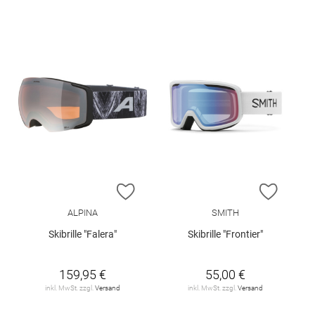
ZUR WUNSCHLISTE HINZUFÜGEN
ZUR W
ALPINA
SMITH
Skibrille "Falera"
Skibrille "Frontier"
159,95 €
55,00 €
inkl. MwSt. zzgl.
Versand
inkl. MwSt. zzgl.
Versand