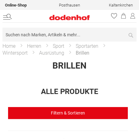
Online-Shop
Posthausen
Kaltenkirchen
Su
Home
Herren
Sport
Sportarten
Wintersport
Ausrüstung
Brillen
BRILLEN
ALLE PRODUKTE
Filtern & Sortieren