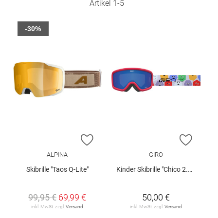
Artikel
1
-
5
-30%
ZUR WUNSCHLISTE HINZUFÜGEN
ZUR W
ALPINA
GIRO
Skibrille "Taos Q-Lite"
Kinder Skibrille "Chico 2.0 Blocks"
99,95 €
69,99 €
50,00 €
inkl. MwSt. zzgl.
Versand
inkl. MwSt. zzgl.
Versand