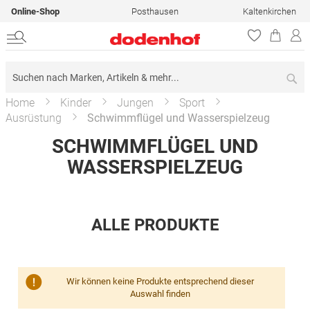
Online-Shop
Posthausen
Kaltenkirchen
Su
Home
Kinder
Jungen
Sport
Ausrüstung
Schwimmflügel und Wasserspielzeug
SCHWIMMFLÜGEL UND
WASSERSPIELZEUG
ALLE PRODUKTE
Wir können keine Produkte entsprechend dieser
Auswahl finden