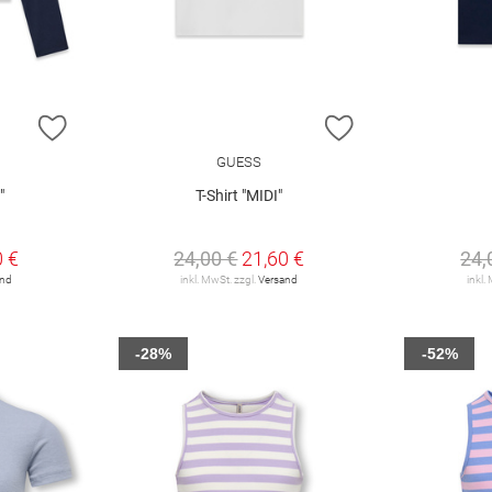
ZUR WUNSCHLISTE HINZUFÜGEN
ZUR WUNSCHLIST
GUESS
"
T-Shirt "MIDI"
0 €
24,00 €
21,60 €
24,
and
inkl. MwSt. zzgl.
Versand
inkl.
-28%
-52%