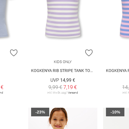
ZUR WUNSCHLISTE HINZUFÜGEN
ZUR WUNSCHLIST
KIDS ONLY
KOGKENYA RIB STRIPE TANK TOP JRS
KOGKENYA RIB
UVP
14,99 €
 €
9,99 €
7,19 €
14
and
inkl. MwSt. zzgl.
Versand
inkl.
-23%
-10%