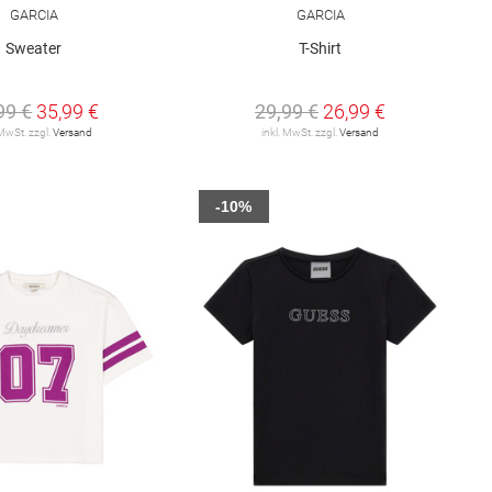
GARCIA
GARCIA
Sweater
T-Shirt
99 €
35,99 €
29,99 €
26,99 €
 MwSt. zzgl.
Versand
inkl. MwSt. zzgl.
Versand
-10%