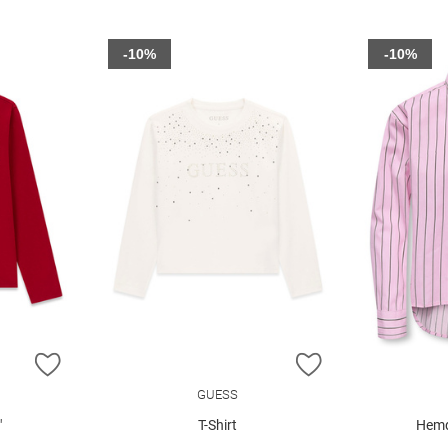
-10%
-10%
ZUR WUNSCHLISTE HINZUFÜGEN
ZUR WUNSCHLIST
GUESS
"
T-Shirt
Hemd