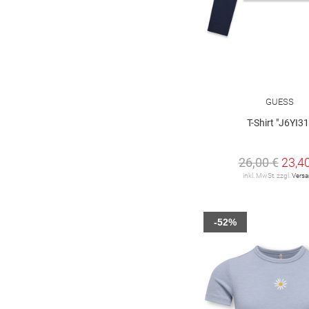
GUESS
T-Shirt "J6YI31
26,00 €
23,4
inkl. MwSt. zzgl.
Vers
-52%