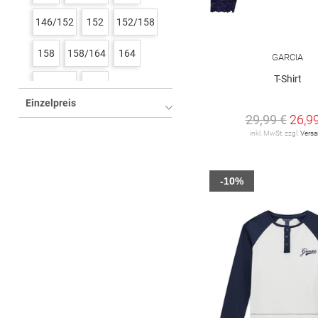
146/152
152
152/158
158
158/164
164
GARCIA
T-Shirt
164/170
176
Einzelpreis
29,99 €
26,9
inkl. MwSt. zzgl.
Vers
-10%