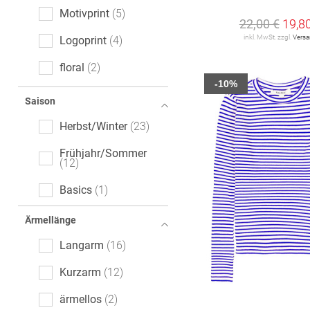
Motivprint
5
22,00 €
19,8
inkl. MwSt. zzgl.
Vers
Logoprint
4
floral
2
-10%
Ajour
1
Saison
Mottoprint
1
Herbst/Winter
23
batik
1
Frühjahr/Sommer
12
Basics
1
Ärmellänge
Langarm
16
Kurzarm
12
ärmellos
2