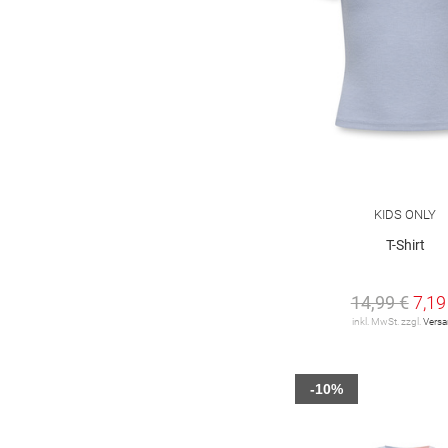
KIDS ONLY
T-Shirt
14,99 €
7,19
inkl. MwSt. zzgl.
Vers
-10%