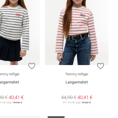
E HINZUFÜGEN
ZUR WUNSCHLISTE HINZUFÜGEN
ZUR W
mmy Hilfiger
Tommy Hilfiger
angarmshirt
Langarmshirt
90 €
40,41 €
44,90 €
40,41 €
 MwSt. zzgl.
Versand
inkl. MwSt. zzgl.
Versand