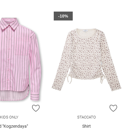
-10%
E HINZUFÜGEN
ZUR WUNSCHLISTE HINZUFÜGEN
ZUR W
KIDS ONLY
STACCATO
 "Kogzendaya"
Shirt