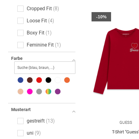
Cropped Fit
8
-10%
Loose Fit
4
Boxy Fit
1
Feminine Fit
1
Farbe
Musterart
gestreift
13
GUESS
T-Shirt "Guess
uni
9