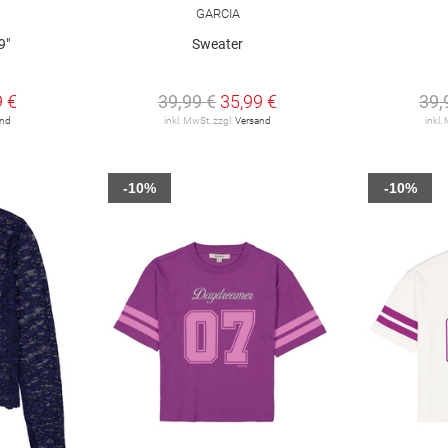
GARCIA
9"
Sweater
9 €
39,99 €
35,99 €
39,
and
inkl. MwSt. zzgl.
Versand
inkl.
-10%
-10%