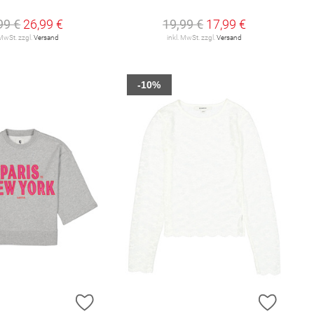
99 €
26,99 €
19,99 €
17,99 €
 MwSt. zzgl.
Versand
inkl. MwSt. zzgl.
Versand
-10%
E HINZUFÜGEN
ZUR WUNSCHLISTE HINZUFÜGEN
ZUR W