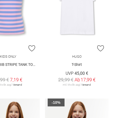
E HINZUFÜGEN
ZUR WUNSCHLISTE HINZUFÜGEN
ZUR W
KIDS ONLY
HUGO
 STRIPE TANK TOP JRS
T-Shirt
UVP
45,00 €
,99 €
7,19 €
29,99 €
Ab
17,99 €
 MwSt. zzgl.
Versand
inkl. MwSt. zzgl.
Versand
-10%