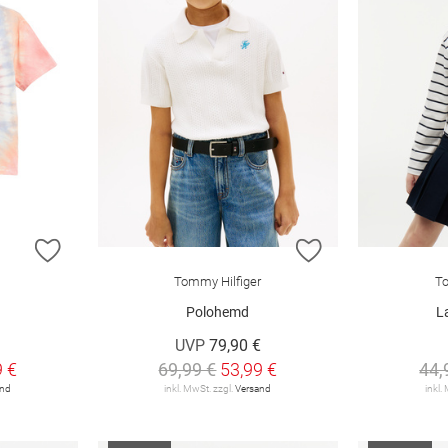
ZUR WUNSCHLISTE HINZUFÜGEN
ZUR WUNSCHLIST
Tommy Hilfiger
To
Polohemd
L
UVP
79,90 €
9 €
69,99 €
53,99 €
44,
and
inkl. MwSt. zzgl.
Versand
inkl.