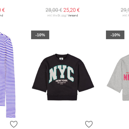
0 €
28,00 €
25,20 €
29,
and
inkl. MwSt. zzgl.
Versand
inkl.
-10%
-10%
ZUR WUNSCHLISTE HINZUFÜGEN
ZUR WUNSCHLIST