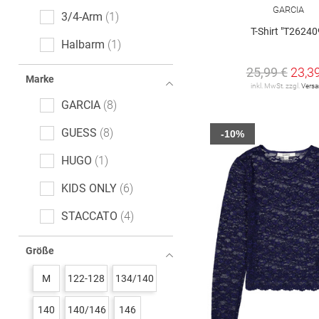
GARCIA
3/4-Arm
1
T-Shirt "T26240
Halbarm
1
25,99 €
23,3
extra kurzer Arm
1
Marke
inkl. MwSt. zzgl.
Vers
GARCIA
8
GUESS
8
-10%
HUGO
1
KIDS ONLY
6
STACCATO
4
Tommy Hilfiger
7
Größe
VERO MODA Girl
1
M
122-128
134/140
s. Oliver
1
140
140/146
146