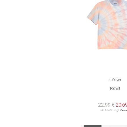
s. Oliver
T-Shirt
22,99 €
20,6
inkl. MwSt. zzgl.
Vers