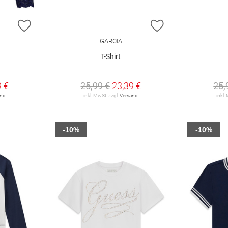
ZUR WUNSCHLISTE HINZUFÜGEN
ZUR WUNSCHLIST
GARCIA
T-Shirt
9 €
25,99 €
23,39 €
25,
and
inkl. MwSt. zzgl.
Versand
inkl.
-10%
-10%