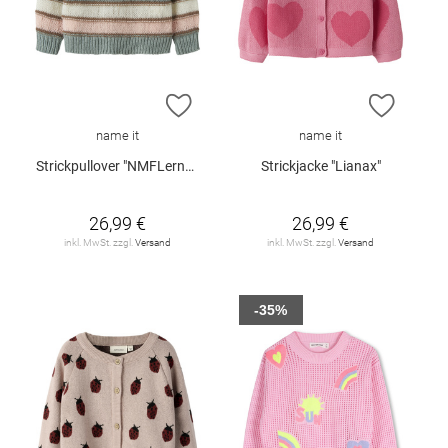
ZUR WUNSCHLISTE HINZUFÜGEN
ZUR W
name it
name it
Strickpullover "NMFLernort"
Strickjacke "Lianax"
26,99 €
26,99 €
inkl. MwSt. zzgl.
Versand
inkl. MwSt. zzgl.
Versand
-35%