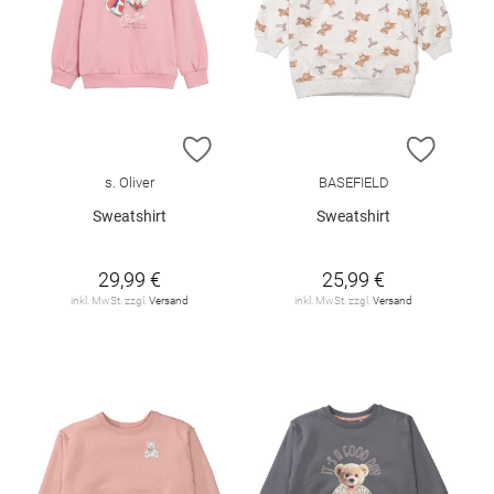
ZUR WUNSCHLISTE HINZUFÜGEN
ZUR W
s. Oliver
BASEFIELD
Sweatshirt
Sweatshirt
29,99 €
25,99 €
inkl. MwSt. zzgl.
Versand
inkl. MwSt. zzgl.
Versand