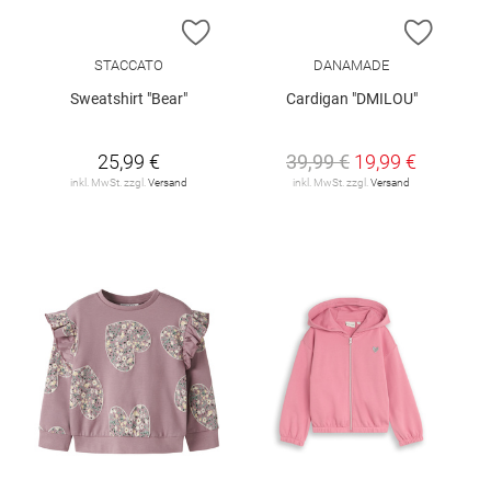
ZUR WUNSCHLISTE HINZUFÜGEN
ZUR W
STACCATO
DANAMADE
Sweatshirt "Bear"
Cardigan "DMILOU"
25,99 €
39,99 €
19,99 €
inkl. MwSt. zzgl.
Versand
inkl. MwSt. zzgl.
Versand