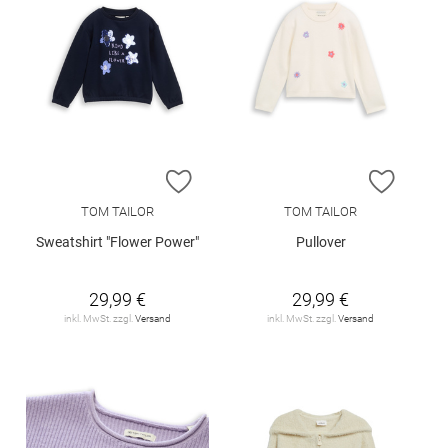
ZUR WUNSCHLISTE HINZUFÜGEN
ZUR W
TOM TAILOR
TOM TAILOR
Sweatshirt "Flower Power"
Pullover
29,99 €
29,99 €
inkl. MwSt. zzgl.
Versand
inkl. MwSt. zzgl.
Versand