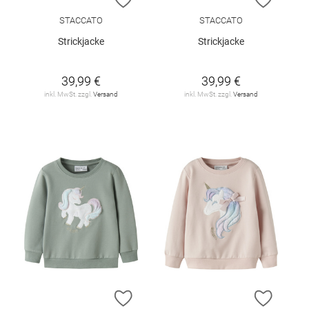
STACCATO
STACCATO
Strickjacke
Strickjacke
39,99 €
39,99 €
inkl. MwSt. zzgl.
Versand
inkl. MwSt. zzgl.
Versand
ZUR WUNSCHLISTE HINZUFÜGEN
ZUR W