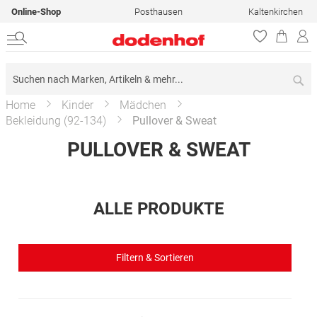
Online-Shop
Posthausen
Kaltenkirchen
Su
Home
Kinder
Mädchen
Bekleidung (92-134)
Pullover & Sweat
PULLOVER & SWEAT
ALLE PRODUKTE
Filtern & Sortieren