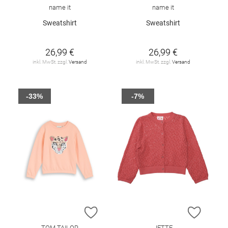
name it
name it
Sweatshirt
Sweatshirt
26,99 €
26,99 €
inkl. MwSt. zzgl.
Versand
inkl. MwSt. zzgl.
Versand
-33%
-7%
ZUR WUNSCHLISTE HINZUFÜGEN
ZUR W
TOM TAILOR
JETTE