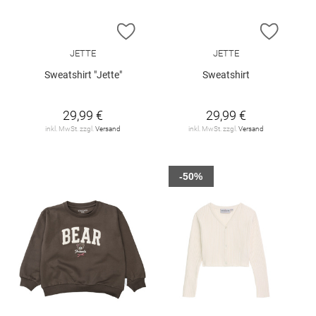
ZUR WUNSCHLISTE HINZUFÜGEN
ZUR W
JETTE
JETTE
Sweatshirt "Jette"
Sweatshirt
29,99 €
29,99 €
inkl. MwSt. zzgl.
Versand
inkl. MwSt. zzgl.
Versand
-50%