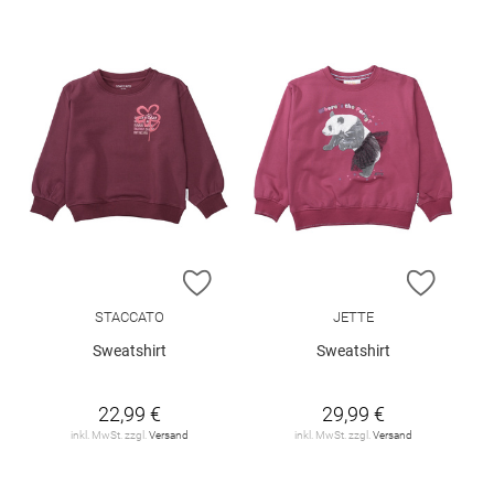
ZUR WUNSCHLISTE HINZUFÜGEN
ZUR W
STACCATO
JETTE
Sweatshirt
Sweatshirt
22,99 €
29,99 €
inkl. MwSt. zzgl.
Versand
inkl. MwSt. zzgl.
Versand