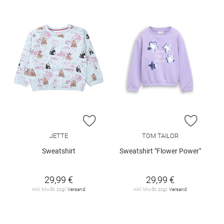
ZUR WUNSCHLISTE HINZUFÜGEN
ZUR W
JETTE
TOM TAILOR
Sweatshirt
Sweatshirt "Flower Power"
29,99 €
29,99 €
inkl. MwSt. zzgl.
Versand
inkl. MwSt. zzgl.
Versand