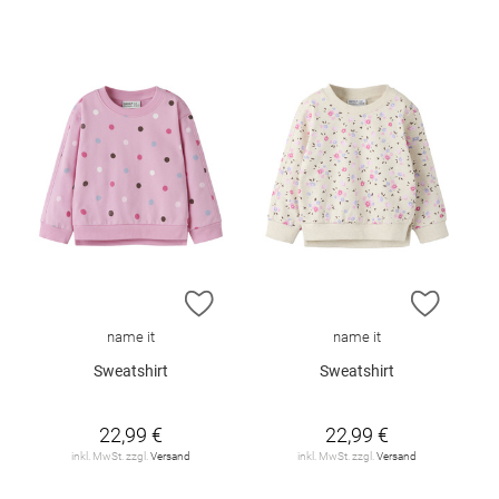
ZUR WUNSCHLISTE HINZUFÜGEN
ZUR W
name it
name it
Sweatshirt
Sweatshirt
22,99 €
22,99 €
inkl. MwSt. zzgl.
Versand
inkl. MwSt. zzgl.
Versand