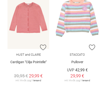
ZUR WUNSCHLISTE HINZUFÜGEN
ZUR W
HUST and CLAIRE
STACCATO
Cardigan "Cilja Pointelle"
Pullover
UVP
42,99 €
39,95 €
29,99 €
29,99 €
inkl. MwSt. zzgl.
Versand
inkl. MwSt. zzgl.
Versand