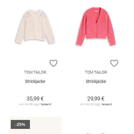
ZUR WUNSCHLISTE HINZUFÜGEN
ZUR W
TOM TAILOR
TOM TAILOR
Strickjacke
Strickjacke
35,99 €
29,99 €
inkl. MwSt. zzgl.
Versand
inkl. MwSt. zzgl.
Versand
-25%