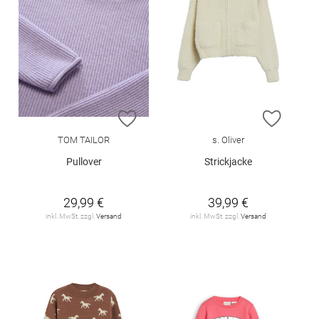
ZUR WUNSCHLISTE HINZUFÜGEN
ZUR W
TOM TAILOR
s. Oliver
Pullover
Strickjacke
29,99 €
39,99 €
inkl. MwSt. zzgl.
Versand
inkl. MwSt. zzgl.
Versand