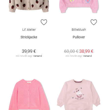
ZUR WUNSCHLISTE HINZUFÜGEN
ZUR W
Lil' Atelier
Billieblush
Strickjacke
Pullover
39,99 €
60,00 €
38,99 €
inkl. MwSt. zzgl.
Versand
inkl. MwSt. zzgl.
Versand