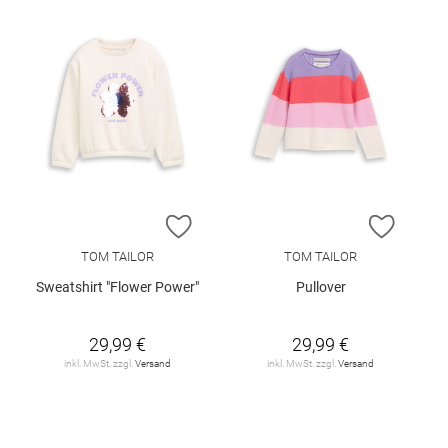
ZUR WUNSCHLISTE HINZUFÜGEN
ZUR W
TOM TAILOR
TOM TAILOR
Sweatshirt "Flower Power"
Pullover
29,99 €
29,99 €
inkl. MwSt. zzgl.
Versand
inkl. MwSt. zzgl.
Versand