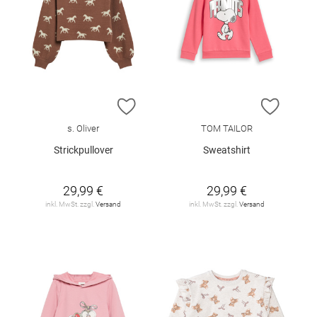
ZUR WUNSCHLISTE HINZUFÜGEN
ZUR W
s. Oliver
TOM TAILOR
Strickpullover
Sweatshirt
29,99 €
29,99 €
inkl. MwSt. zzgl.
Versand
inkl. MwSt. zzgl.
Versand