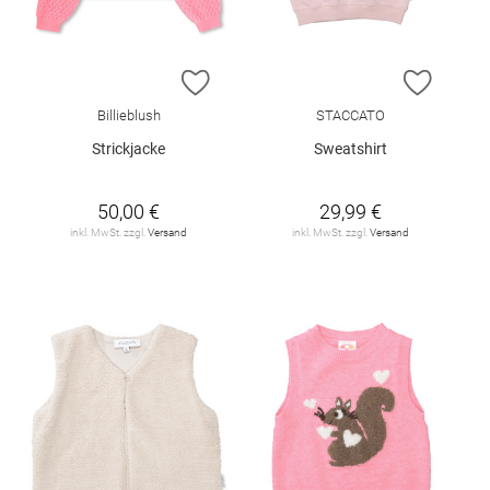
ZUR WUNSCHLISTE HINZUFÜGEN
ZUR W
Billieblush
STACCATO
Strickjacke
Sweatshirt
50,00 €
29,99 €
inkl. MwSt. zzgl.
Versand
inkl. MwSt. zzgl.
Versand