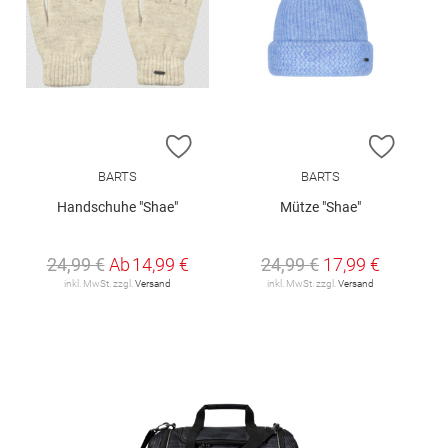
ZUR WUNSCHLISTE HINZUFÜGEN
ZUR W
BARTS
BARTS
Handschuhe "Shae"
Mütze "Shae"
24,99 €
Ab
14,99 €
24,99 €
17,99 €
inkl. MwSt. zzgl.
Versand
inkl. MwSt. zzgl.
Versand