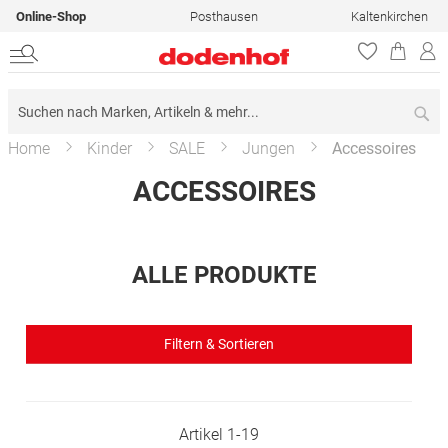
Online-Shop
Posthausen
Kaltenkirchen
Su
Home
Kinder
SALE
Jungen
Accessoires
ACCESSOIRES
ALLE PRODUKTE
Filtern & Sortieren
Artikel
1
-
19