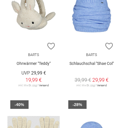
ZUR WUNSCHLISTE HINZUFÜGEN
ZUR W
BARTS
BARTS
Ohrwärmer "Teddy"
Schlauchschal "Shae Col"
UVP
29,99 €
19,99 €
39,99 €
29,99 €
inkl. MwSt. zzgl.
Versand
inkl. MwSt. zzgl.
Versand
-40%
-28%