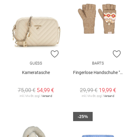
ZUR WUNSCHLISTE HINZUFÜGEN
ZUR W
GUESS
BARTS
Kameratasche
Fingerlose Handschuhe "Leonari"
75,00 €
54,99 €
29,99 €
19,99 €
inkl. MwSt. zzgl.
Versand
inkl. MwSt. zzgl.
Versand
-25%