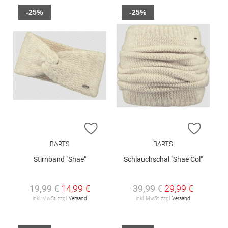
-25%
-25%
ZUR WUNSCHLISTE HINZUFÜGEN
ZUR W
BARTS
BARTS
Stirnband "Shae"
Schlauchschal "Shae Col"
19,99 €
14,99 €
39,99 €
29,99 €
inkl. MwSt. zzgl.
Versand
inkl. MwSt. zzgl.
Versand