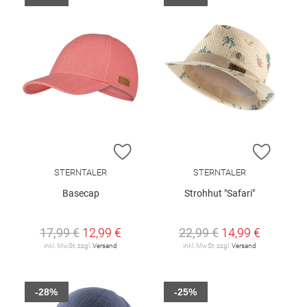
ZUR WUNSCHLISTE HINZUFÜGEN
ZUR W
STERNTALER
STERNTALER
Basecap
Strohhut "Safari"
17,99 €
12,99 €
22,99 €
14,99 €
inkl. MwSt. zzgl.
Versand
inkl. MwSt. zzgl.
Versand
-28%
-25%