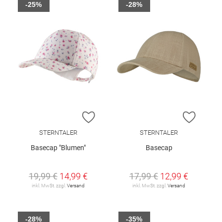
-25%
-28%
ZUR WUNSCHLISTE HINZUFÜGEN
ZUR W
STERNTALER
STERNTALER
Basecap "Blumen"
Basecap
19,99 €
14,99 €
17,99 €
12,99 €
inkl. MwSt. zzgl.
Versand
inkl. MwSt. zzgl.
Versand
-28%
-35%