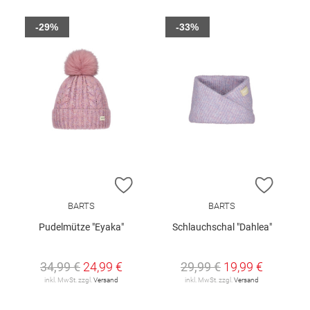
-29%
-33%
ZUR WUNSCHLISTE HINZUFÜGEN
ZUR W
BARTS
BARTS
Pudelmütze "Eyaka"
Schlauchschal "Dahlea"
34,99 €
24,99 €
29,99 €
19,99 €
inkl. MwSt. zzgl.
Versand
inkl. MwSt. zzgl.
Versand