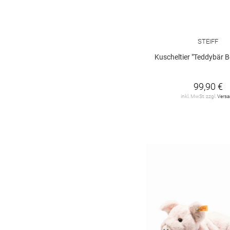
STEIFF
Kuscheltier "Teddybär B
99,90 €
inkl. MwSt. zzgl.
Vers