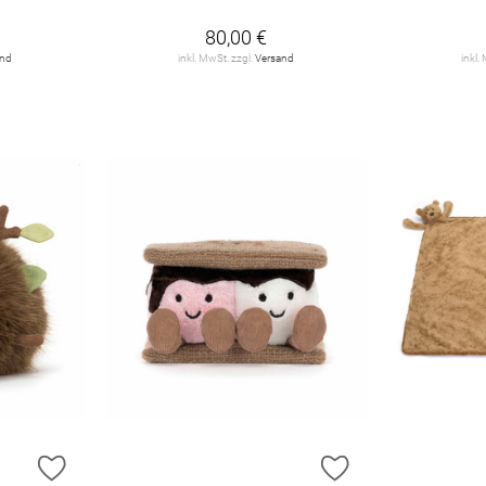
80,00 €
and
inkl. MwSt. zzgl.
Versand
inkl.
ZUR WUNSCHLISTE HINZUFÜGEN
ZUR WUNSCHLIST