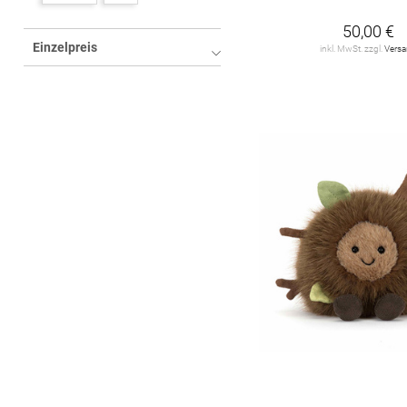
Paw Patrol
4
50,00 €
Einzelpreis
STEIFF
101
inkl. MwSt. zzgl.
Vers
Schmidt Spiele
10
Teddy Hermann
75
VEDES
15
ZAPF
1
moose toys
1