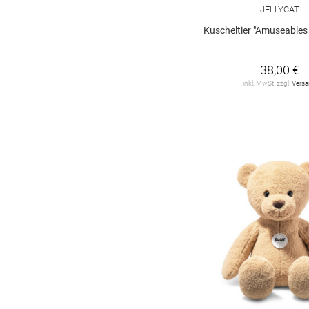
JELLYCAT
Kuscheltier "Amuseables Mulshi Wo
38,00 €
inkl. MwSt. zzgl.
Vers