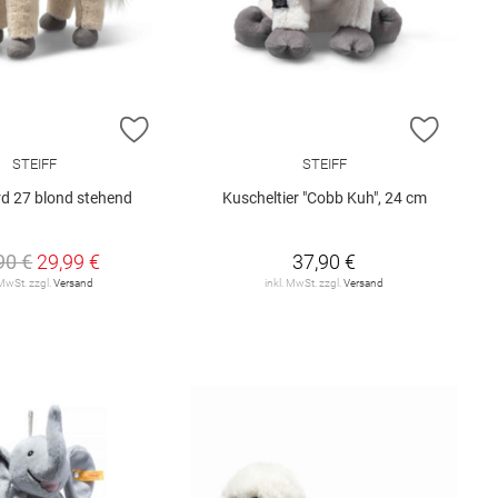
E HINZUFÜGEN
ZUR WUNSCHLISTE HINZUFÜGEN
ZUR W
STEIFF
STEIFF
rd 27 blond stehend
Kuscheltier "Cobb Kuh", 24 cm
90 €
29,99 €
37,90 €
 MwSt. zzgl.
Versand
inkl. MwSt. zzgl.
Versand