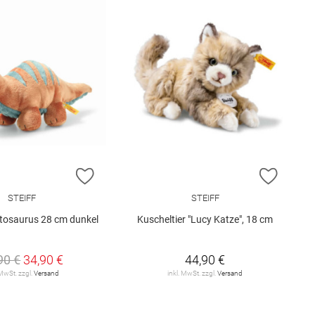
E HINZUFÜGEN
ZUR WUNSCHLISTE HINZUFÜGEN
ZUR W
STEIFF
STEIFF
tosaurus 28 cm dunkel
Kuscheltier "Lucy Katze", 18 cm
90 €
34,90 €
44,90 €
 MwSt. zzgl.
Versand
inkl. MwSt. zzgl.
Versand