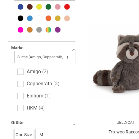
Marke
Amigo
2
Coppenrath
3
Einhorn
1
HKM
4
JELLYCAT
103
JELLYCAT
Größe
LIVING PUPPETS
12
Trixiwoo Racco
One Size
M