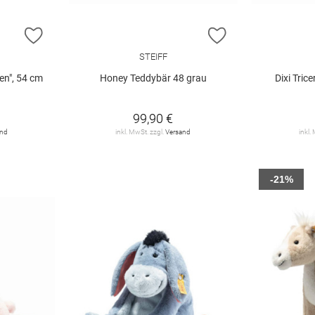
ZUR WUNSCHLISTE HINZUFÜGEN
ZUR WUNSCHLIST
STEIFF
en", 54 cm
Honey Teddybär 48 grau
Dixi Tric
99,90 €
and
inkl. MwSt. zzgl.
Versand
inkl.
-21%