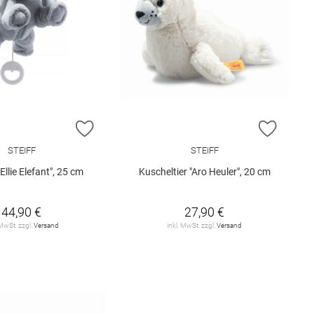
E HINZUFÜGEN
ZUR WUNSCHLISTE HINZUFÜGEN
ZUR W
STEIFF
STEIFF
Ellie Elefant", 25 cm
Kuscheltier "Aro Heuler", 20 cm
44,90 €
27,90 €
 MwSt. zzgl.
Versand
inkl. MwSt. zzgl.
Versand