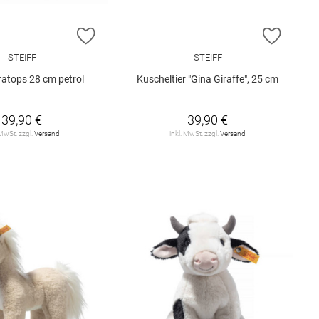
E HINZUFÜGEN
ZUR WUNSCHLISTE HINZUFÜGEN
ZUR W
STEIFF
STEIFF
eratops 28 cm petrol
Kuscheltier "Gina Giraffe", 25 cm
39,90 €
39,90 €
 MwSt. zzgl.
Versand
inkl. MwSt. zzgl.
Versand