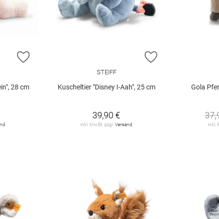
ZUR WUNSCHLISTE HINZUFÜGEN
ZUR WUNSCHLIST
STEIFF
in", 28 cm
Kuscheltier "Disney I-Aah", 25 cm
Gola Pfe
39,90 €
37,
and
inkl. MwSt. zzgl.
Versand
inkl.