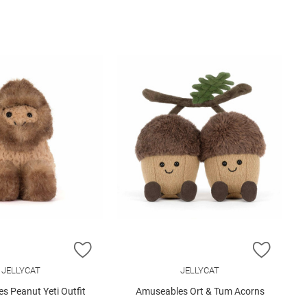
E HINZUFÜGEN
ZUR WUNSCHLISTE HINZUFÜGEN
ZUR W
JELLYCAT
JELLYCAT
s Peanut Yeti Outfit
Amuseables Ort & Tum Acorns