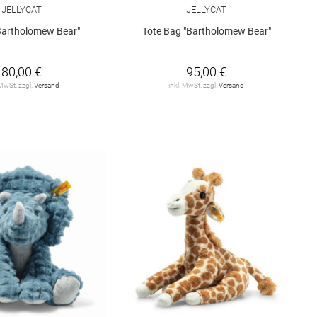
JELLYCAT
JELLYCAT
Bartholomew Bear"
Tote Bag "Bartholomew Bear"
80,00 €
95,00 €
 MwSt. zzgl.
Versand
inkl. MwSt. zzgl.
Versand