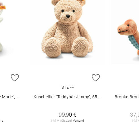
ZUR WUNSCHLISTE HINZUFÜGEN
ZUR WUNSCHLIST
STEIFF
ie", 24 cm
Kuscheltier "Teddybär Jimmy", 55 cm
Bronko Bron
99,90 €
37,
and
inkl. MwSt. zzgl.
Versand
inkl.