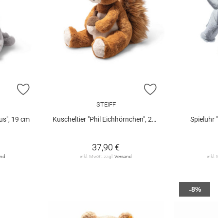
ZUR WUNSCHLISTE HINZUFÜGEN
ZUR WUNSCHLIST
STEIFF
us", 19 cm
Kuscheltier "Phil Eichhörnchen", 20 cm
Spieluhr "
37,90 €
and
inkl. MwSt. zzgl.
Versand
inkl.
-8%