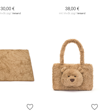
30,00 €
38,00 €
 MwSt. zzgl.
Versand
inkl. MwSt. zzgl.
Versand
E HINZUFÜGEN
ZUR WUNSCHLISTE HINZUFÜGEN
ZUR W