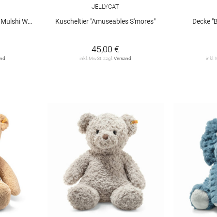
JELLYCAT
odland Floor"
Kuscheltier "Amuseables S'mores"
Decke "
45,00 €
and
inkl. MwSt. zzgl.
Versand
inkl.