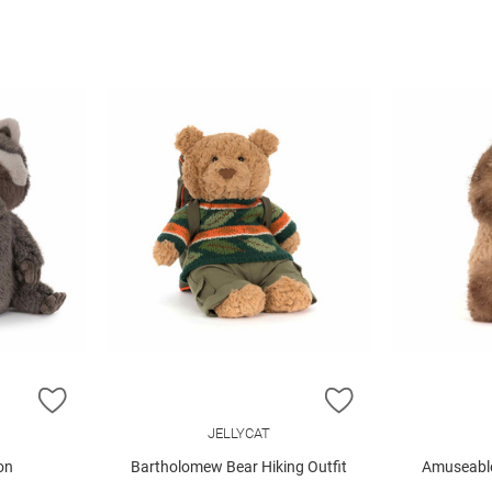
ZUR WUNSCHLISTE HINZUFÜGEN
ZUR WUNSCHLIST
JELLYCAT
on
Bartholomew Bear Hiking Outfit
Amuseable