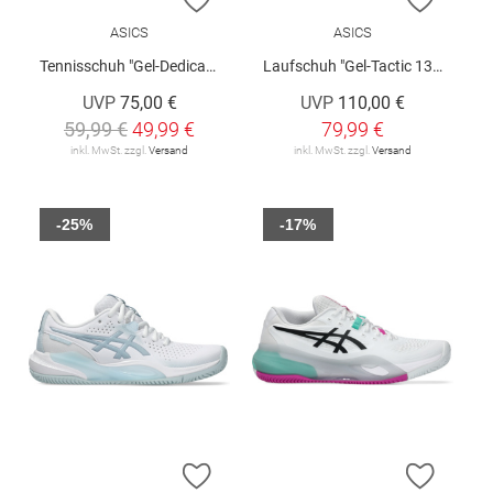
ASICS
ASICS
Tennisschuh "Gel-Dedicate 8 Clay W"
Laufschuh "Gel-Tactic 13 W"
UVP
75,00 €
UVP
110,00 €
59,99 €
49,99 €
79,99 €
inkl. MwSt. zzgl.
Versand
inkl. MwSt. zzgl.
Versand
-25%
-17%
ZUR WUNSCHLISTE HINZUFÜGEN
ZUR W