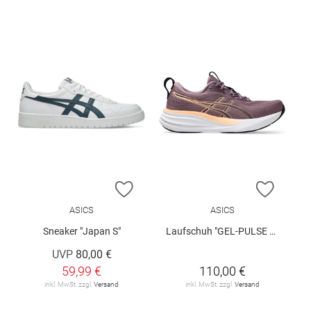
ZUR WUNSCHLISTE HINZUFÜGEN
ZUR W
ASICS
ASICS
Sneaker "Japan S"
Laufschuh "GEL-PULSE 17"
UVP
80,00 €
59,99 €
110,00 €
inkl. MwSt. zzgl.
Versand
inkl. MwSt. zzgl.
Versand