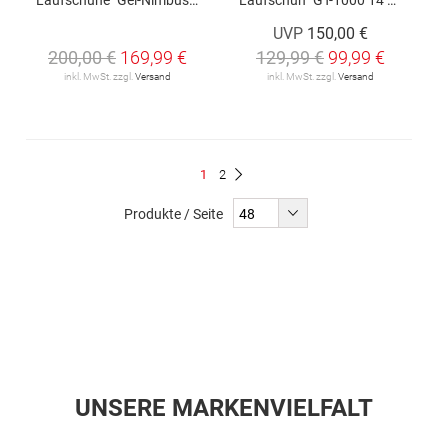
UVP
150,00 €
200,00 €
169,99 €
129,99 €
99,99 €
inkl. MwSt. zzgl.
Versand
inkl. MwSt. zzgl.
Versand
Seite
Du
Seite
1
2
Seite
Weiter
liest
Produkte / Seite
gerade
Seite
UNSERE MARKENVIELFALT