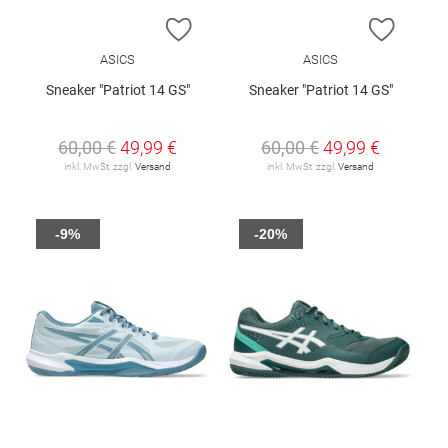
ZUR WUNSCHLISTE HINZUFÜGEN
ZUR W
ASICS
ASICS
Sneaker "Patriot 14 GS"
Sneaker "Patriot 14 GS"
60,00 €
49,99 €
60,00 €
49,99 €
inkl. MwSt. zzgl.
Versand
inkl. MwSt. zzgl.
Versand
-9%
-20%