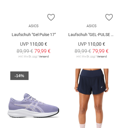
ZUR WUNSCHLISTE HINZUFÜGEN
ZUR W
ASICS
ASICS
Laufschuh "Gel Pulse 17"
Laufschuh "GEL-PULSE 17"
UVP
110,00 €
UVP
110,00 €
89,99 €
79,99 €
89,99 €
79,99 €
inkl. MwSt. zzgl.
Versand
inkl. MwSt. zzgl.
Versand
-14%