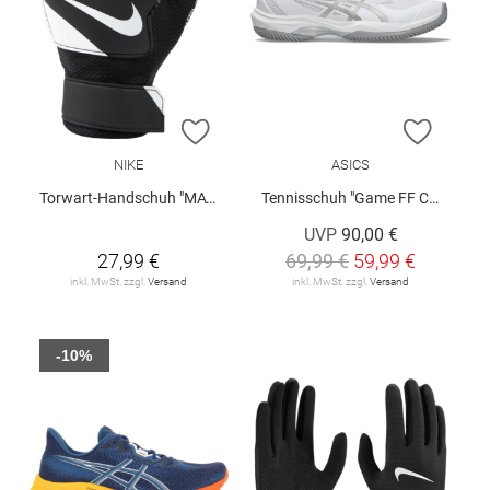
ZUR WUNSCHLISTE HINZUFÜGEN
ZUR W
NIKE
ASICS
Torwart-Handschuh "MATCH JR"
Tennisschuh "Game FF Clay/Oc W"
UVP
90,00 €
27,99 €
69,99 €
59,99 €
inkl. MwSt. zzgl.
Versand
inkl. MwSt. zzgl.
Versand
-10%