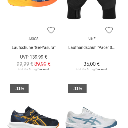
ZUR WUNSCHLISTE HINZUFÜGEN
ZUR W
ASICS
NIKE
Laufschuhe "Gel-Yasura"
Laufhandschuh "Pacer Sphere"
UVP
139,99 €
99,99 €
89,99 €
35,00 €
inkl. MwSt. zzgl.
Versand
inkl. MwSt. zzgl.
Versand
-11%
-11%