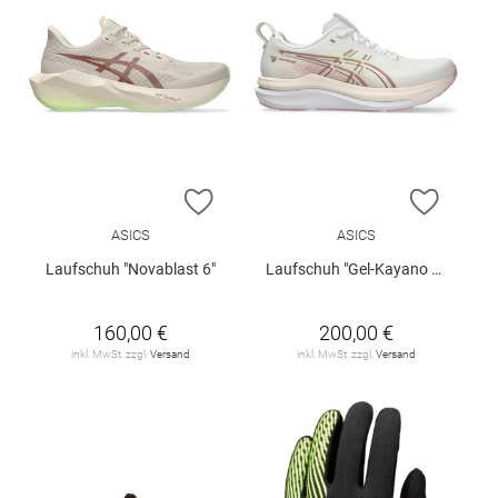
ZUR WUNSCHLISTE HINZUFÜGEN
ZUR W
ASICS
ASICS
Laufschuh "Novablast 6"
Laufschuh "Gel-Kayano 33 W"
160,00 €
200,00 €
inkl. MwSt. zzgl.
Versand
inkl. MwSt. zzgl.
Versand