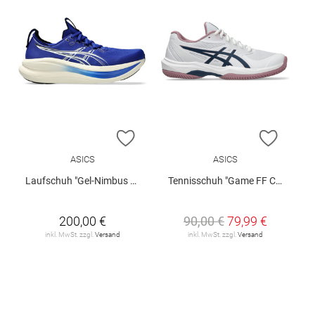
ZUR WUNSCHLISTE HINZUFÜGEN
ZUR W
ASICS
ASICS
Laufschuh "Gel-Nimbus 28"
Tennisschuh "Game FF Clay/Oc W"
200,00 €
90,00 €
79,99 €
inkl. MwSt. zzgl.
Versand
inkl. MwSt. zzgl.
Versand