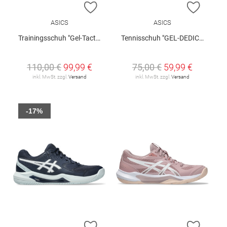
ZUR WUNSCHLISTE HINZUFÜGEN
ZUR W
ASICS
ASICS
Trainingsschuh "Gel-Tactic 13"
Tennisschuh "GEL-DEDICATE 8 CLAY"
110,00 €
99,99 €
75,00 €
59,99 €
inkl. MwSt. zzgl.
Versand
inkl. MwSt. zzgl.
Versand
-17%
ZUR WUNSCHLISTE HINZUFÜGEN
ZUR W