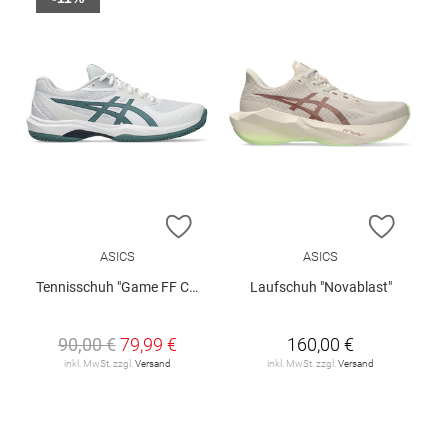
ZUR WUNSCHLISTE HINZUFÜGEN
ZUR W
ASICS
ASICS
Tennisschuh "Game FF Clay /Oc"
Laufschuh "Novablast"
90,00 €
79,99 €
160,00 €
inkl. MwSt. zzgl.
Versand
inkl. MwSt. zzgl.
Versand