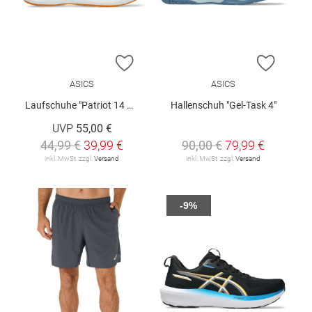
ZUR WUNSCHLISTE HINZUFÜGEN
ZUR W
ASICS
ASICS
Laufschuhe "Patriot 14 PS"
Hallenschuh "Gel-Task 4"
UVP
55,00 €
44,99 €
39,99 €
90,00 €
79,99 €
inkl. MwSt. zzgl.
Versand
inkl. MwSt. zzgl.
Versand
-9%