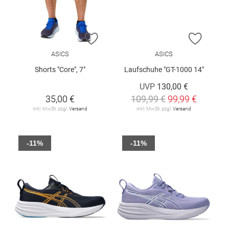
ZUR WUNSCHLISTE HINZUFÜGEN
ZUR W
ASICS
ASICS
Shorts "Core", 7"
Laufschuhe "GT-1000 14"
UVP
130,00 €
35,00 €
109,99 €
99,99 €
inkl. MwSt. zzgl.
Versand
inkl. MwSt. zzgl.
Versand
-11%
-11%