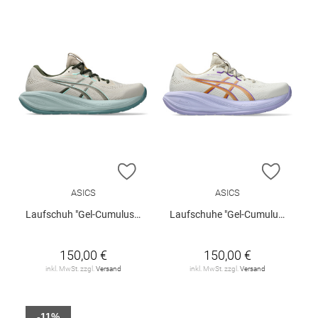
ZUR WUNSCHLISTE HINZUFÜGEN
ZUR W
ASICS
ASICS
Laufschuh "Gel-Cumulus 28"
Laufschuhe "Gel-Cumulus 28"
150,00 €
150,00 €
inkl. MwSt. zzgl.
Versand
inkl. MwSt. zzgl.
Versand
-11%