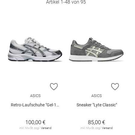
Artikel
1
-
48
von
95
ZUR WUNSCHLISTE HINZUFÜGEN
ZUR W
ASICS
ASICS
Retro-Laufschuhe "Gel-1130"
Sneaker "Lyte Classic"
100,00 €
85,00 €
inkl. MwSt. zzgl.
Versand
inkl. MwSt. zzgl.
Versand