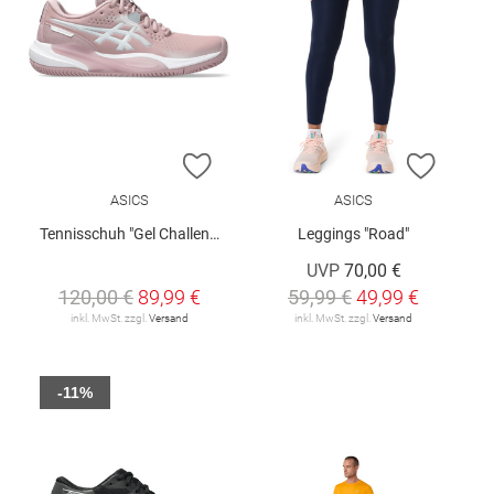
ZUR WUNSCHLISTE HINZUFÜGEN
ZUR W
ASICS
ASICS
Tennisschuh "Gel Challenger 15"
Leggings "Road"
UVP
70,00 €
120,00 €
89,99 €
59,99 €
49,99 €
inkl. MwSt. zzgl.
Versand
inkl. MwSt. zzgl.
Versand
-11%