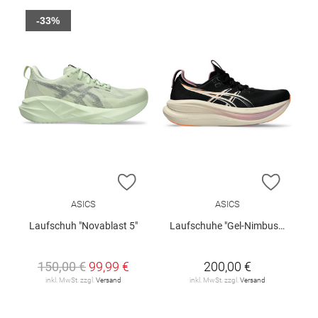
-33%
ZUR WUNSCHLISTE HINZUFÜGEN
ZUR W
ASICS
ASICS
Laufschuh "Novablast 5"
Laufschuhe "Gel-Nimbus 28 W"
150,00 €
99,99 €
200,00 €
inkl. MwSt. zzgl.
Versand
inkl. MwSt. zzgl.
Versand