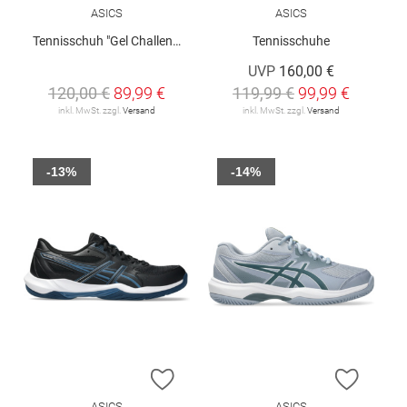
ASICS
ASICS
Tennisschuh "Gel Challenger 15"
Tennisschuhe
UVP
160,00 €
120,00 €
89,99 €
119,99 €
99,99 €
inkl. MwSt. zzgl.
Versand
inkl. MwSt. zzgl.
Versand
-13%
-14%
ZUR WUNSCHLISTE HINZUFÜGEN
ZUR W
ASICS
ASICS