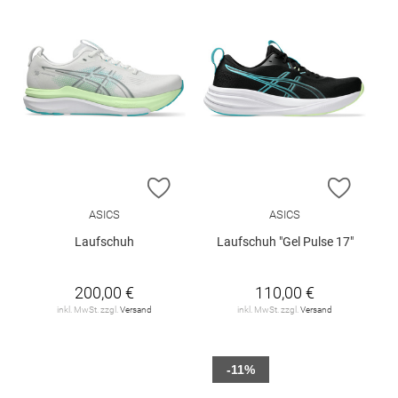
ZUR WUNSCHLISTE HINZUFÜGEN
ZUR W
ASICS
ASICS
Laufschuh
Laufschuh "Gel Pulse 17"
200,00 €
110,00 €
inkl. MwSt. zzgl.
Versand
inkl. MwSt. zzgl.
Versand
-11%