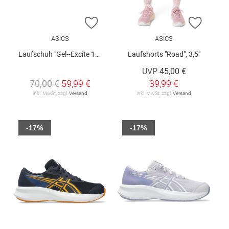
ZUR WUNSCHLISTE HINZUFÜGEN
ZUR W
ASICS
ASICS
Laufschuh "Gel--Excite 11 GS"
Laufshorts "Road", 3,5"
UVP
45,00 €
70,00 €
59,99 €
39,99 €
inkl. MwSt. zzgl.
Versand
inkl. MwSt. zzgl.
Versand
-17%
-17%