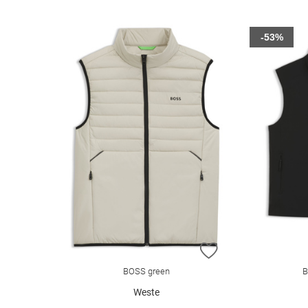
-53%
ZUR WUNSCHLIST
BOSS green
B
Weste