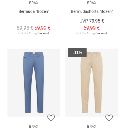
BRAX
BRAX
Bermuda "Bozen"
Bermudashorts "Bozen"
UVP
79,95 €
69,95 €
59,99 €
69,99 €
inkl. MwSt. zzgl.
Versand
inkl. MwSt. zzgl.
Versand
-11%
ZUR WUNSCHLISTE HINZUFÜGEN
ZUR W
BRAX
BRAX