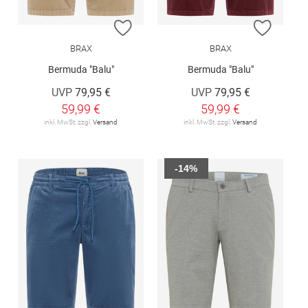
ZUR WUNSCHLISTE HINZUFÜGEN
ZUR W
BRAX
BRAX
Bermuda "Balu"
Bermuda "Balu"
UVP
79,95 €
UVP
79,95 €
59,99 €
59,99 €
inkl. MwSt. zzgl.
Versand
inkl. MwSt. zzgl.
Versand
-14%