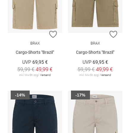
ZUR WUNSCHLISTE HINZUFÜGEN
ZUR W
BRAX
BRAX
Cargo-Shorts "Brazil"
Cargo-Shorts "Brazil"
UVP
69,95 €
UVP
69,95 €
59,99 €
49,99 €
59,99 €
49,99 €
inkl. MwSt. zzgl.
Versand
inkl. MwSt. zzgl.
Versand
-14%
-17%