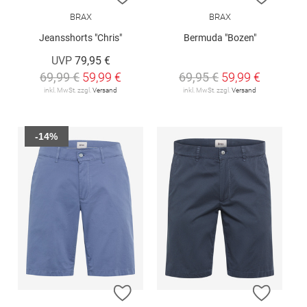
BRAX
BRAX
Jeansshorts "Chris"
Bermuda "Bozen"
UVP
79,95 €
69,99 €
59,99 €
69,95 €
59,99 €
inkl. MwSt. zzgl.
Versand
inkl. MwSt. zzgl.
Versand
-14%
ZUR WUNSCHLISTE HINZUFÜGEN
ZUR W