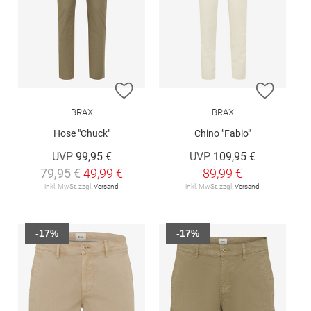
ZUR WUNSCHLISTE HINZUFÜGEN
ZUR W
BRAX
BRAX
Hose "Chuck"
Chino "Fabio"
UVP
99,95 €
UVP
109,95 €
79,95 €
49,99 €
89,99 €
inkl. MwSt. zzgl.
Versand
inkl. MwSt. zzgl.
Versand
-17%
-17%