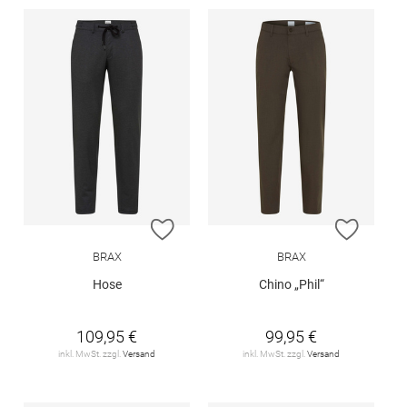
ZUR WUNSCHLISTE HINZUFÜGEN
ZUR W
BRAX
BRAX
Hose
Chino „Phil“
109,95 €
99,95 €
inkl. MwSt. zzgl.
Versand
inkl. MwSt. zzgl.
Versand