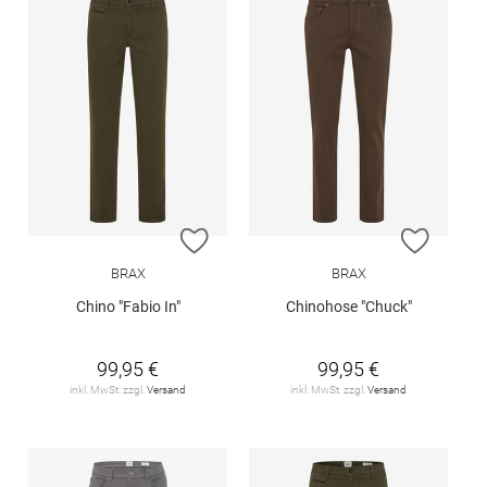
ZUR WUNSCHLISTE HINZUFÜGEN
ZUR W
BRAX
BRAX
Chino "Fabio In"
Chinohose "Chuck"
99,95 €
99,95 €
inkl. MwSt. zzgl.
Versand
inkl. MwSt. zzgl.
Versand