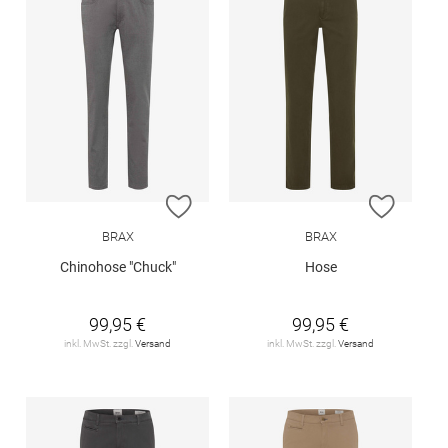
ZUR WUNSCHLISTE HINZUFÜGEN
ZUR W
BRAX
BRAX
Chinohose "Chuck"
Hose
99,95 €
99,95 €
inkl. MwSt. zzgl.
Versand
inkl. MwSt. zzgl.
Versand