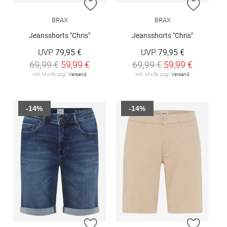
ZUR WUNSCHLISTE HINZUFÜGEN
ZUR W
BRAX
BRAX
Jeansshorts "Chris"
Jeansshorts "Chris"
UVP
79,95 €
UVP
79,95 €
69,99 €
59,99 €
69,99 €
59,99 €
inkl. MwSt. zzgl.
Versand
inkl. MwSt. zzgl.
Versand
-14%
-14%
ZUR WUNSCHLISTE HINZUFÜGEN
ZUR W