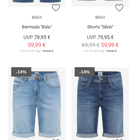
ZUR WUNSCHLISTE HINZUFÜGEN
ZUR W
BRAX
BRAX
Bermuda "Balu"
Shorts "Silvio"
UVP
79,95 €
UVP
79,95 €
59,99 €
69,99 €
59,99 €
inkl. MwSt. zzgl.
Versand
inkl. MwSt. zzgl.
Versand
-14%
-14%