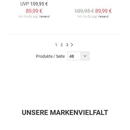
UVP
109,95 €
89,99 €
109,95 €
89,99 €
inkl. MwSt. zzgl.
Versand
inkl. MwSt. zzgl.
Versand
Seite
Du
Seite
Seite
1
2
3
Seite
Weiter
liest
Produkte / Seite
gerade
Seite
UNSERE MARKENVIELFALT