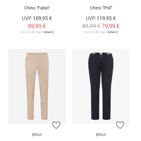
Chino "Fabio"
Chino "Phil"
UVP
109,95 €
UVP
119,95 €
89,99 €
89,99 €
79,99 €
inkl. MwSt. zzgl.
Versand
inkl. MwSt. zzgl.
Versand
ZUR WUNSCHLISTE HINZUFÜGEN
ZUR W
BRAX
BRAX