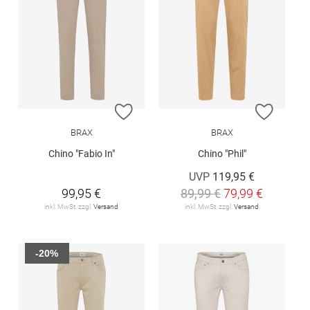
ZUR WUNSCHLISTE HINZUFÜGEN
ZUR W
BRAX
BRAX
Chino "Fabio In"
Chino "Phil"
UVP
119,95 €
99,95 €
89,99 €
79,99 €
inkl. MwSt. zzgl.
Versand
inkl. MwSt. zzgl.
Versand
-20%