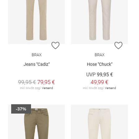
ZUR WUNSCHLISTE HINZUFÜGEN
ZUR W
BRAX
BRAX
Jeans "Cadiz"
Hose "Chuck"
UVP
99,95 €
99,95 €
79,95 €
49,99 €
inkl. MwSt. zzgl.
Versand
inkl. MwSt. zzgl.
Versand
-37%