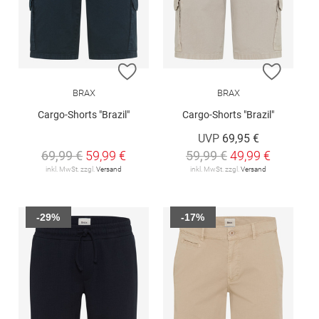
ZUR WUNSCHLISTE HINZUFÜGEN
ZUR W
BRAX
BRAX
Cargo-Shorts "Brazil"
Cargo-Shorts "Brazil"
UVP
69,95 €
69,99 €
59,99 €
59,99 €
49,99 €
inkl. MwSt. zzgl.
Versand
inkl. MwSt. zzgl.
Versand
-29%
-17%