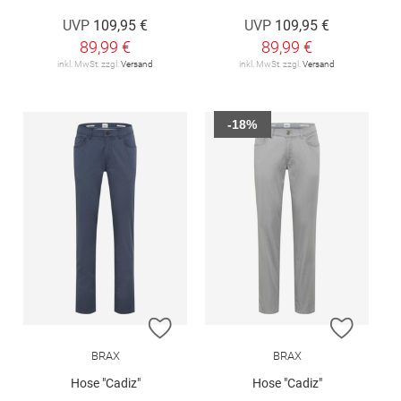
UVP
109,95 €
UVP
109,95 €
89,99 €
89,99 €
inkl. MwSt. zzgl.
Versand
inkl. MwSt. zzgl.
Versand
-18%
ZUR WUNSCHLISTE HINZUFÜGEN
ZUR W
BRAX
BRAX
Hose "Cadiz"
Hose "Cadiz"