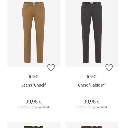
ZUR WUNSCHLISTE HINZUFÜGEN
ZUR W
BRAX
BRAX
Jeans "Chuck"
Chino "Fabio In"
99,95 €
99,95 €
inkl. MwSt. zzgl.
Versand
inkl. MwSt. zzgl.
Versand