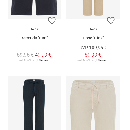
ZUR WUNSCHLISTE HINZUFÜGEN
ZUR W
BRAX
BRAX
Bermuda "Bari"
Hose "Elias"
UVP
109,95 €
59,95 €
49,99 €
89,99 €
inkl. MwSt. zzgl.
Versand
inkl. MwSt. zzgl.
Versand