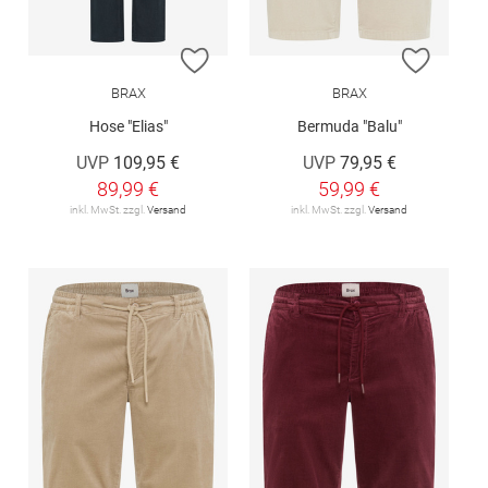
ZUR WUNSCHLISTE HINZUFÜGEN
ZUR W
BRAX
BRAX
Hose "Elias"
Bermuda "Balu"
UVP
109,95 €
UVP
79,95 €
89,99 €
59,99 €
inkl. MwSt. zzgl.
Versand
inkl. MwSt. zzgl.
Versand