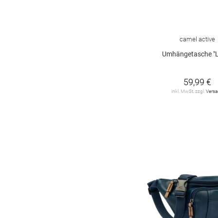
camel active
Umhängetasche "
59,99 €
inkl. MwSt. zzgl.
Vers