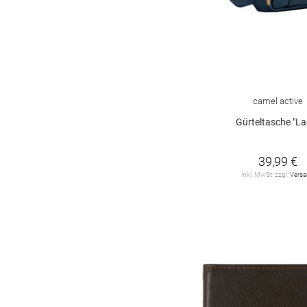
camel active
Gürteltasche "La
39,99 €
inkl. MwSt. zzgl.
Vers