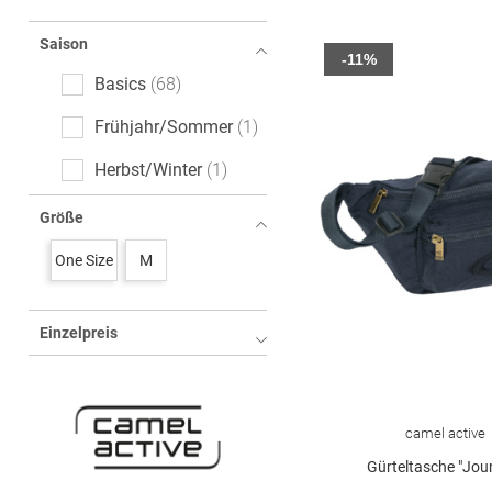
Saison
-11%
Basics
68
Frühjahr/Sommer
1
Herbst/Winter
1
Größe
One Size
M
Einzelpreis
camel active
Gürteltasche "Jou