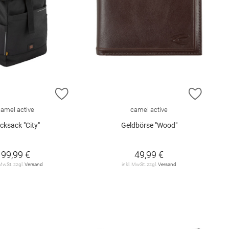
E HINZUFÜGEN
ZUR WUNSCHLISTE HINZUFÜGEN
ZUR W
camel active
camel active
cksack "City"
Geldbörse "Wood"
99,99 €
49,99 €
 MwSt. zzgl.
Versand
inkl. MwSt. zzgl.
Versand