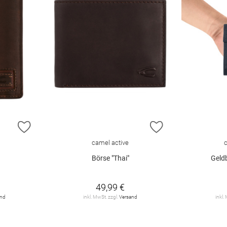
ZUR WUNSCHLISTE HINZUFÜGEN
ZUR WUNSCHLIST
camel active
Börse "Thai"
Geld
49,99 €
and
inkl. MwSt. zzgl.
Versand
inkl.