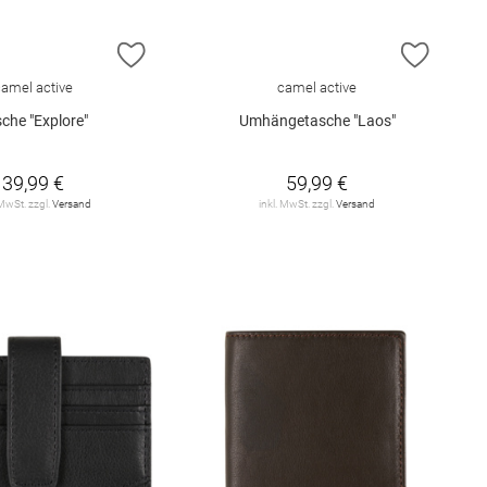
E HINZUFÜGEN
ZUR WUNSCHLISTE HINZUFÜGEN
ZUR W
camel active
camel active
che "Explore"
Umhängetasche "Laos"
39,99 €
59,99 €
 MwSt. zzgl.
Versand
inkl. MwSt. zzgl.
Versand