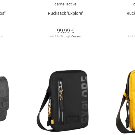
camel active
os"
Rucksack "Explore"
Ruck
99,99 €
and
inkl. MwSt. zzgl.
Versand
inkl.