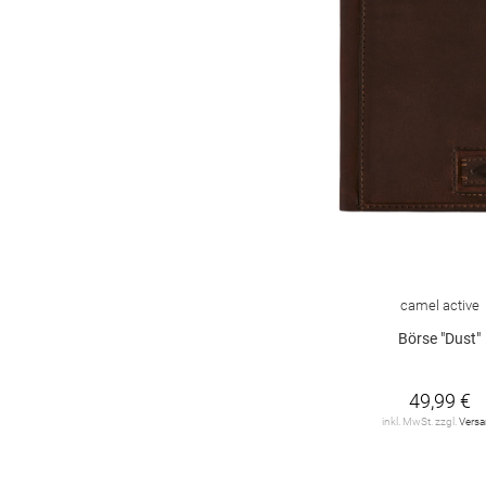
camel active
Börse "Dust"
49,99 €
inkl. MwSt. zzgl.
Vers