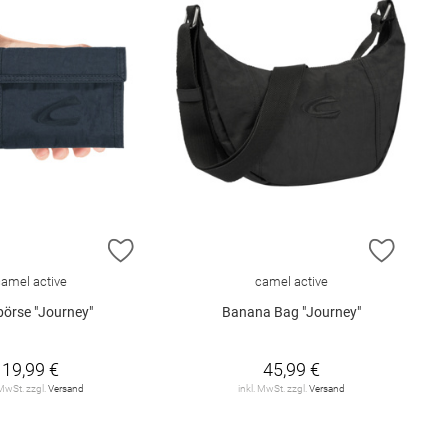
E HINZUFÜGEN
ZUR WUNSCHLISTE HINZUFÜGEN
ZUR W
camel active
camel active
börse "Journey"
Banana Bag "Journey"
19,99 €
45,99 €
 MwSt. zzgl.
Versand
inkl. MwSt. zzgl.
Versand