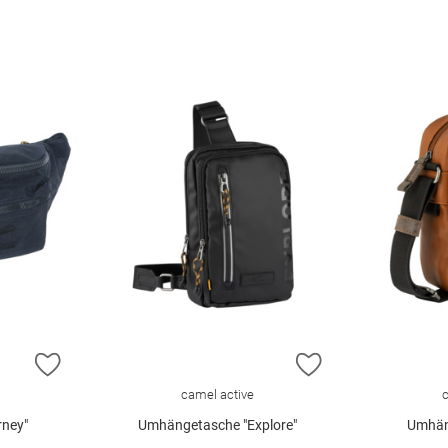
ZUR WUNSCHLISTE HINZUFÜGEN
ZUR WUNSCHLIST
camel active
rney"
Umhängetasche "Explore"
Umhän