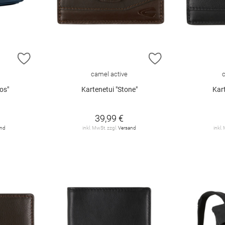
ZUR WUNSCHLISTE HINZUFÜGEN
ZUR WUNSCHLIST
camel active
os"
Kartenetui "Stone"
Kart
39,99 €
and
inkl. MwSt. zzgl.
Versand
inkl.