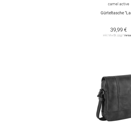
camel active
Gürteltasche "La
39,99 €
inkl. MwSt. zzgl.
Vers