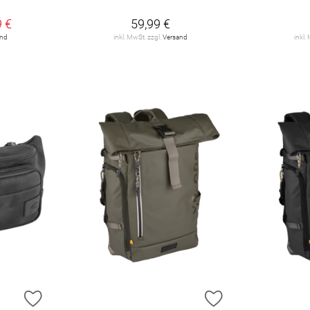
9 €
59,99 €
and
inkl. MwSt. zzgl.
Versand
inkl.
ZUR WUNSCHLISTE HINZUFÜGEN
ZUR WUNSCHLIST