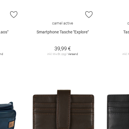
ZUR WUNSCHLISTE HINZUFÜGEN
ZUR WUNSCHLIST
camel active
Laos"
Smartphone Tasche "Explore"
Tas
39,99 €
and
inkl. MwSt. zzgl.
Versand
inkl.