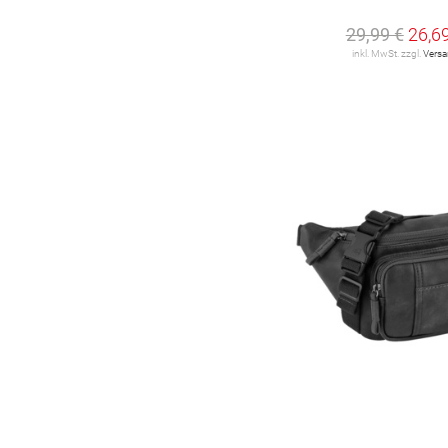
29,99 €
26,6
inkl. MwSt. zzgl.
Vers