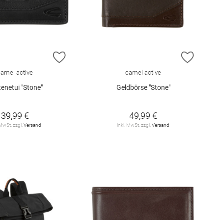
E HINZUFÜGEN
ZUR WUNSCHLISTE HINZUFÜGEN
ZUR W
camel active
camel active
enetui "Stone"
Geldbörse "Stone"
39,99 €
49,99 €
 MwSt. zzgl.
Versand
inkl. MwSt. zzgl.
Versand