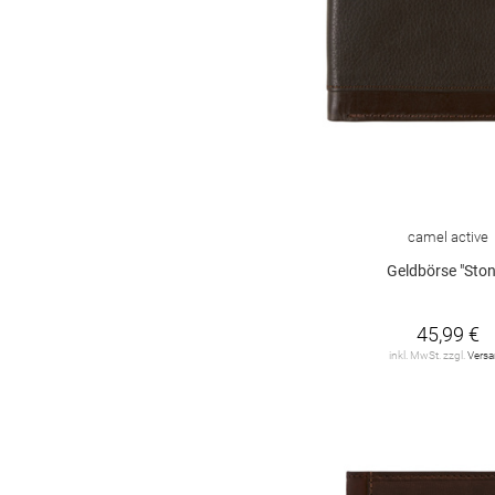
camel active
Geldbörse "Ston
45,99 €
inkl. MwSt. zzgl.
Vers