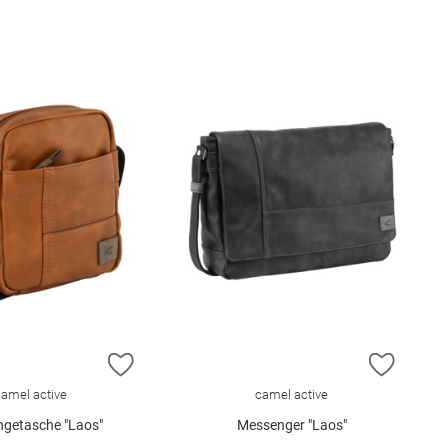
E HINZUFÜGEN
ZUR WUNSCHLISTE HINZUFÜGEN
ZUR W
camel active
camel active
getasche "Laos"
Messenger "Laos"