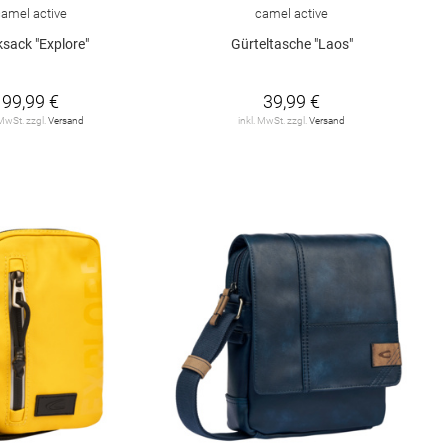
camel active
camel active
sack "Explore"
Gürteltasche "Laos"
99,99 €
39,99 €
 MwSt. zzgl.
Versand
inkl. MwSt. zzgl.
Versand