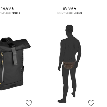
49,99 €
89,99 €
 MwSt. zzgl.
Versand
inkl. MwSt. zzgl.
Versand
E HINZUFÜGEN
ZUR WUNSCHLISTE HINZUFÜGEN
ZUR W