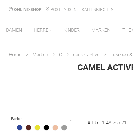
ONLINE-SHOP
POSTHAUSEN
KALTENKIRCHEN
DAMEN
HERREN
KINDER
MARKEN
THE
Home
Marken
C
camel active
Taschen &
CAMEL ACTIV
Farbe
Artikel
1
-
48
von
71