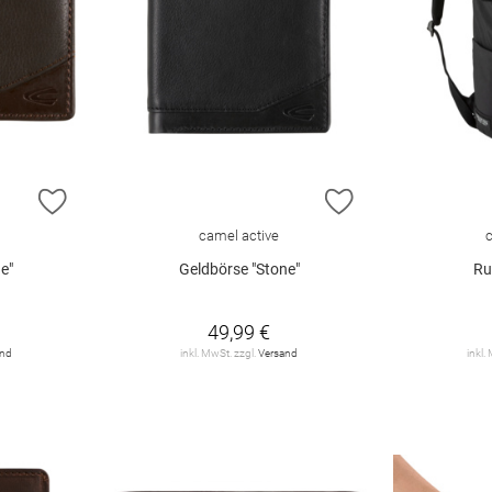
ZUR WUNSCHLISTE HINZUFÜGEN
ZUR WUNSCHLIST
camel active
e"
Geldbörse "Stone"
Ru
49,99 €
and
inkl. MwSt. zzgl.
Versand
inkl.