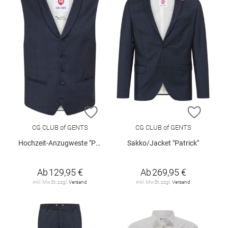
ZUR WUNSCHLISTE HINZUFÜGEN
ZUR W
CG CLUB of GENTS
CG CLUB of GENTS
Hochzeit-Anzugweste "Philpp"
Sakko/Jacket "Patrick"
Ab
129,95 €
Ab
269,95 €
inkl. MwSt. zzgl.
Versand
inkl. MwSt. zzgl.
Versand