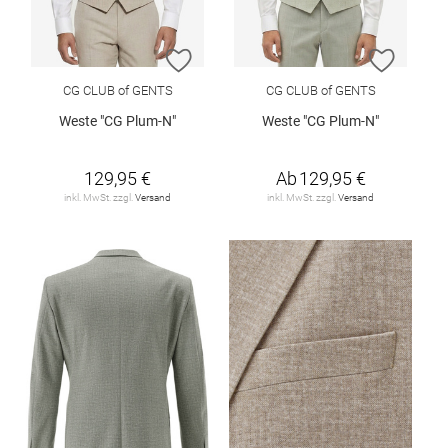
ZUR WUNSCHLISTE HINZUFÜGEN
ZUR W
CG CLUB of GENTS
CG CLUB of GENTS
Weste "CG Plum-N"
Weste "CG Plum-N"
129,95 €
Ab
129,95 €
inkl. MwSt. zzgl.
Versand
inkl. MwSt. zzgl.
Versand