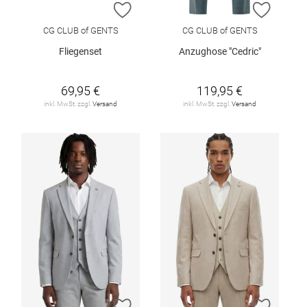
ZUR WUNSCHLISTE HINZUFÜGEN
ZUR W
CG CLUB of GENTS
CG CLUB of GENTS
Fliegenset
Anzughose "Cedric"
69,95 €
119,95 €
inkl. MwSt. zzgl.
Versand
inkl. MwSt. zzgl.
Versand
ZUR WUNSCHLISTE HINZUFÜGEN
ZUR W