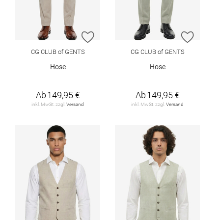
ZUR WUNSCHLISTE HINZUFÜGEN
ZUR W
CG CLUB of GENTS
CG CLUB of GENTS
Hose
Hose
Ab
149,95 €
Ab
149,95 €
inkl. MwSt. zzgl.
Versand
inkl. MwSt. zzgl.
Versand