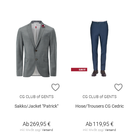
ZUR WUNSCHLISTE HINZUFÜGEN
ZUR W
CG CLUB of GENTS
CG CLUB of GENTS
Sakko/Jacket "Patrick"
Hose/Trousers CG Cedric
Ab
269,95 €
Ab
119,95 €
inkl. MwSt. zzgl.
Versand
inkl. MwSt. zzgl.
Versand