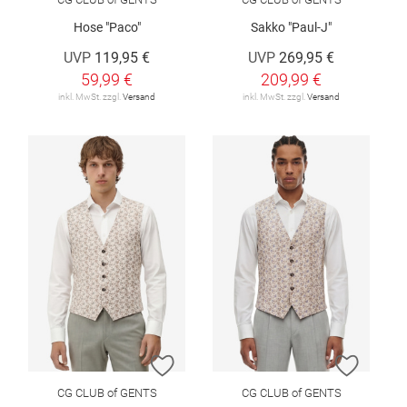
Hose "Paco"
Sakko "Paul-J"
UVP
119,95 €
UVP
269,95 €
59,99 €
209,99 €
inkl. MwSt. zzgl.
Versand
inkl. MwSt. zzgl.
Versand
ZUR WUNSCHLISTE HINZUFÜGEN
ZUR W
CG CLUB of GENTS
CG CLUB of GENTS