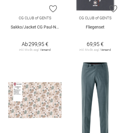
ZUR WUNSCHLISTE HINZUFÜGEN
ZUR W
CG CLUB of GENTS
CG CLUB of GENTS
Sakko/Jacket CG Paul-N SV
Fliegenset
Ab
299,95 €
69,95 €
inkl. MwSt. zzgl.
Versand
inkl. MwSt. zzgl.
Versand