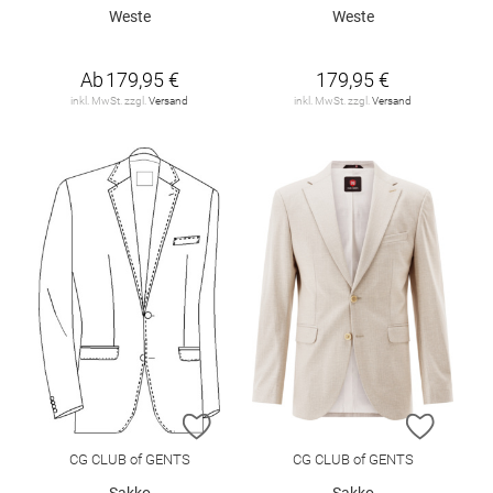
Weste
Weste
Ab
179,95 €
179,95 €
inkl. MwSt. zzgl.
Versand
inkl. MwSt. zzgl.
Versand
ZUR WUNSCHLISTE HINZUFÜGEN
ZUR W
CG CLUB of GENTS
CG CLUB of GENTS
Sakko
Sakko