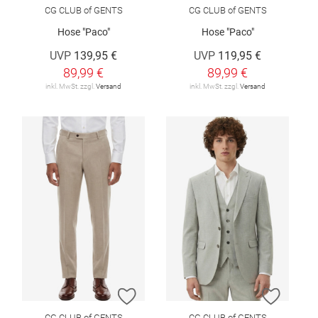
CG CLUB of GENTS
CG CLUB of GENTS
Hose "Paco"
Hose "Paco"
UVP
139,95 €
UVP
119,95 €
89,99 €
89,99 €
inkl. MwSt. zzgl.
Versand
inkl. MwSt. zzgl.
Versand
ZUR WUNSCHLISTE HINZUFÜGEN
ZUR W
CG CLUB of GENTS
CG CLUB of GENTS