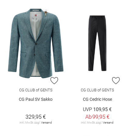
ZUR WUNSCHLISTE HINZUFÜGEN
ZUR W
CG CLUB of GENTS
CG CLUB of GENTS
CG Paul SV Sakko
CG Cedric Hose
UVP
109,95 €
329,95 €
Ab
99,95 €
inkl. MwSt. zzgl.
Versand
inkl. MwSt. zzgl.
Versand