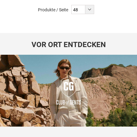
liest
Produkte / Seite
gerade
Seite
VOR ORT ENTDECKEN