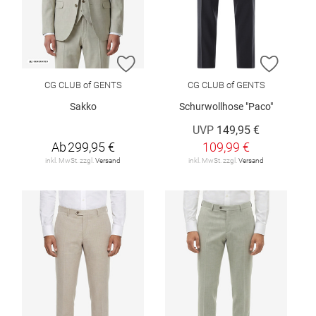
ZUR WUNSCHLISTE HINZUFÜGEN
ZUR W
CG CLUB of GENTS
CG CLUB of GENTS
Sakko
Schurwollhose "Paco"
UVP
149,95 €
Ab
299,95 €
109,99 €
inkl. MwSt. zzgl.
Versand
inkl. MwSt. zzgl.
Versand