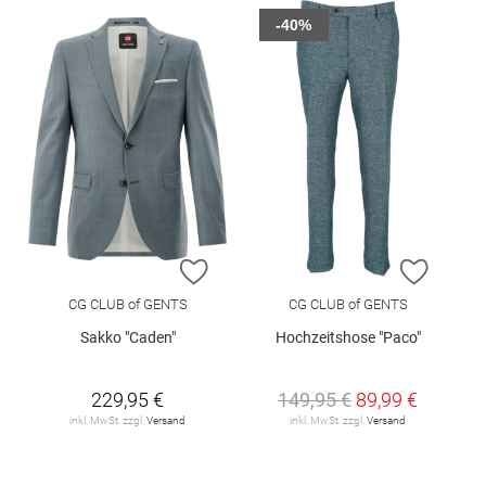
-40%
ZUR WUNSCHLISTE HINZUFÜGEN
ZUR W
CG CLUB of GENTS
CG CLUB of GENTS
Sakko "Caden"
Hochzeitshose "Paco"
229,95 €
149,95 €
89,99 €
inkl. MwSt. zzgl.
Versand
inkl. MwSt. zzgl.
Versand