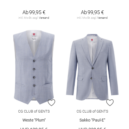
Ab
99,95 €
Ab
99,95 €
inkl. MwSt. zzgl.
Versand
inkl. MwSt. zzgl.
Versand
ZUR WUNSCHLISTE HINZUFÜGEN
ZUR W
CG CLUB of GENTS
CG CLUB of GENTS
Weste "Plum"
Sakko "Paul-E"