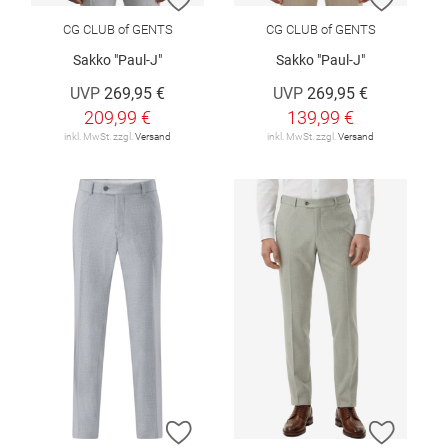
CG CLUB of GENTS
CG CLUB of GENTS
Sakko "Paul-J"
Sakko "Paul-J"
UVP
269,95 €
UVP
269,95 €
209,99 €
139,99 €
inkl. MwSt. zzgl.
Versand
inkl. MwSt. zzgl.
Versand
ZUR WUNSCHLISTE HINZUFÜGEN
ZUR W