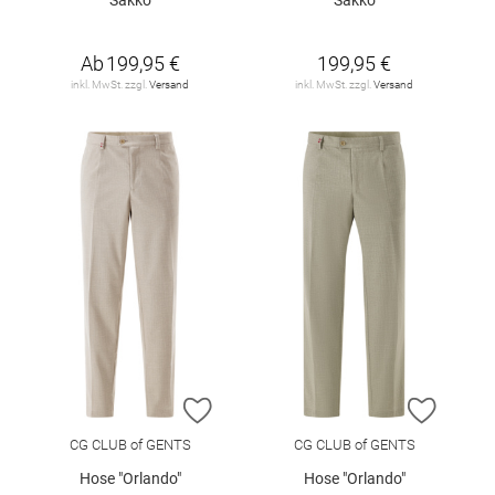
Ab
199,95 €
199,95 €
inkl. MwSt. zzgl.
Versand
inkl. MwSt. zzgl.
Versand
ZUR WUNSCHLISTE HINZUFÜGEN
ZUR W
CG CLUB of GENTS
CG CLUB of GENTS
Hose "Orlando"
Hose "Orlando"