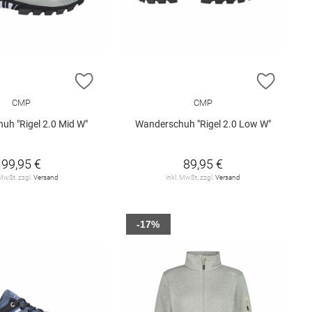
E HINZUFÜGEN
ZUR WUNSCHLISTE HINZUFÜGEN
ZUR W
CMP
CMP
uh "Rigel 2.0 Mid W"
Wanderschuh "Rigel 2.0 Low W"
99,95 €
89,95 €
 MwSt. zzgl.
Versand
inkl. MwSt. zzgl.
Versand
-17%