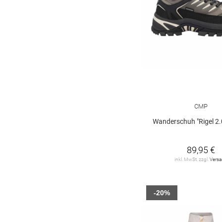
CMP
Wanderschuh "Rigel 2
89,95 €
inkl. MwSt. zzgl.
Vers
-20%