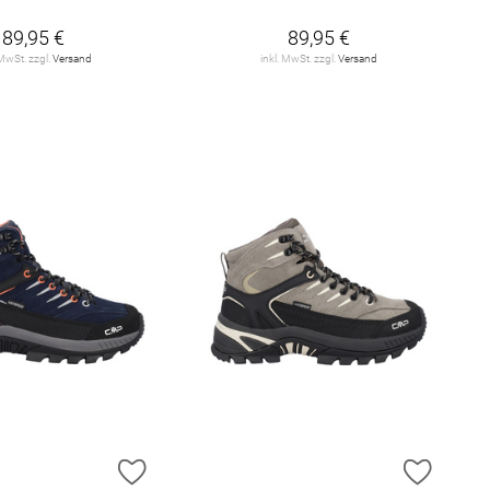
89,95 €
89,95 €
 MwSt. zzgl.
Versand
inkl. MwSt. zzgl.
Versand
E HINZUFÜGEN
ZUR WUNSCHLISTE HINZUFÜGEN
ZUR W