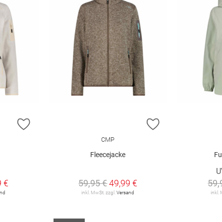
ZUR WUNSCHLISTE HINZUFÜGEN
ZUR WUNSCHLIST
CMP
Fleecejacke
Fu
€
U
9 €
59,95 €
49,99 €
59,
and
inkl. MwSt. zzgl.
Versand
inkl.