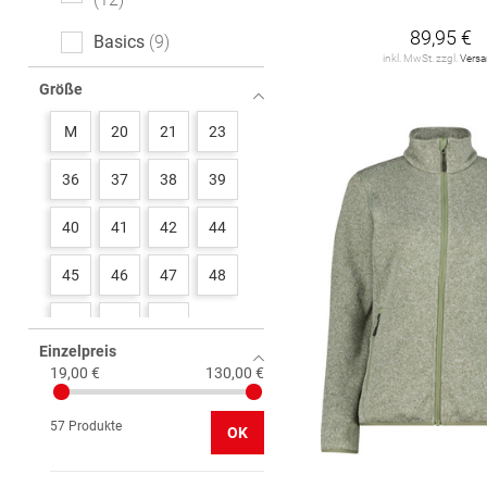
89,95 €
Basics
9
inkl. MwSt. zzgl.
Vers
Größe
M
20
21
23
36
37
38
39
40
41
42
44
45
46
47
48
76
80
84
Einzelpreis
19,00 €
130,00 €
57 Produkte
OK