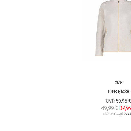
CMP
Fleecejacke
UVP
59,95 
49,99 €
39,9
inkl. MwSt. zzgl.
Vers