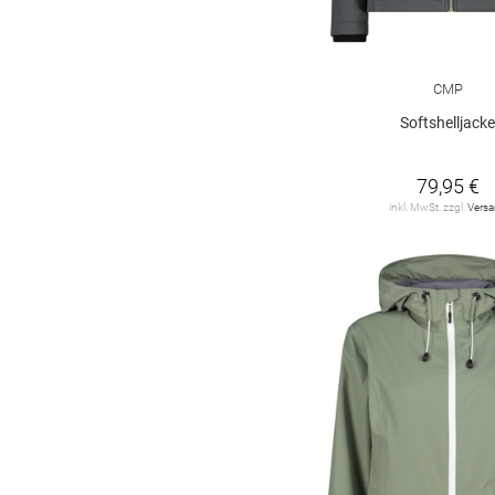
CMP
Softshelljack
79,95 €
inkl. MwSt. zzgl.
Vers