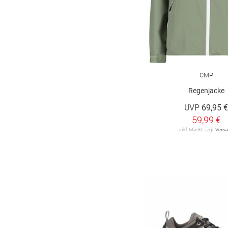
CMP
Regenjacke
UVP
69,95 
59,99 €
inkl. MwSt. zzgl.
Vers