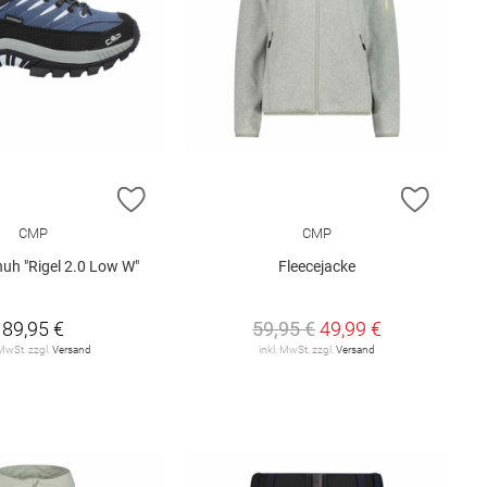
E HINZUFÜGEN
ZUR WUNSCHLISTE HINZUFÜGEN
ZUR W
CMP
CMP
uh "Rigel 2.0 Low W"
Fleecejacke
89,95 €
59,95 €
49,99 €
 MwSt. zzgl.
Versand
inkl. MwSt. zzgl.
Versand