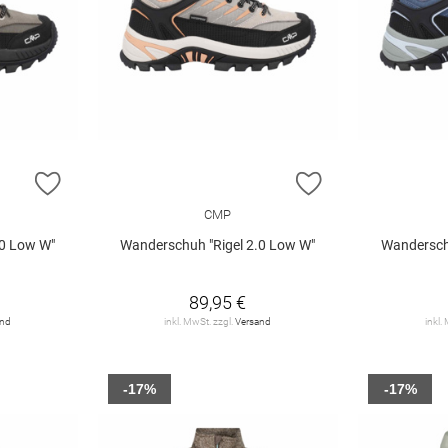
ZUR WUNSCHLISTE HINZUFÜGEN
ZUR WUNSCHLIST
CMP
.0 Low W"
Wanderschuh "Rigel 2.0 Low W"
Wandersch
89,95 €
and
inkl. MwSt. zzgl.
Versand
inkl.
-17%
-17%