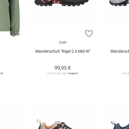
ZUR WUNSCHLISTE HINZUFÜGEN
ZUR WUNSCHLIST
CMP
Wanderschuh "Rigel 2.0 Mid W"
Wandersch
€
99,95 €
and
inkl. MwSt. zzgl.
Versand
inkl.