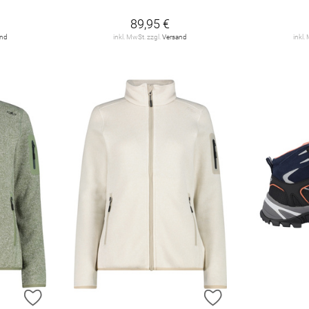
89,95 €
and
inkl. MwSt. zzgl.
Versand
inkl.
ZUR WUNSCHLISTE HINZUFÜGEN
ZUR WUNSCHLIST