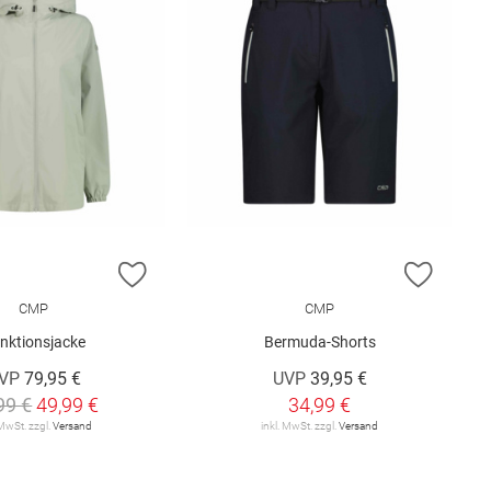
E HINZUFÜGEN
ZUR WUNSCHLISTE HINZUFÜGEN
ZUR W
CMP
CMP
nktionsjacke
Bermuda-Shorts
VP
79,95 €
UVP
39,95 €
99 €
49,99 €
34,99 €
 MwSt. zzgl.
Versand
inkl. MwSt. zzgl.
Versand