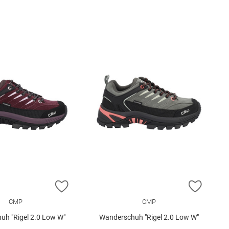
E HINZUFÜGEN
ZUR WUNSCHLISTE HINZUFÜGEN
ZUR W
CMP
CMP
uh "Rigel 2.0 Low W"
Wanderschuh "Rigel 2.0 Low W"