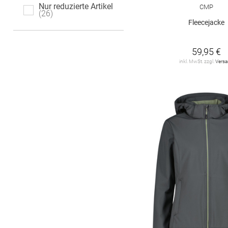
Nur reduzierte Artikel
CMP
26
Fleecejacke
59,95 €
inkl. MwSt. zzgl.
Vers