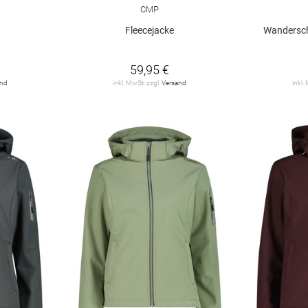
CMP
Fleecejacke
Wandersch
59,95 €
and
inkl. MwSt. zzgl.
Versand
inkl.