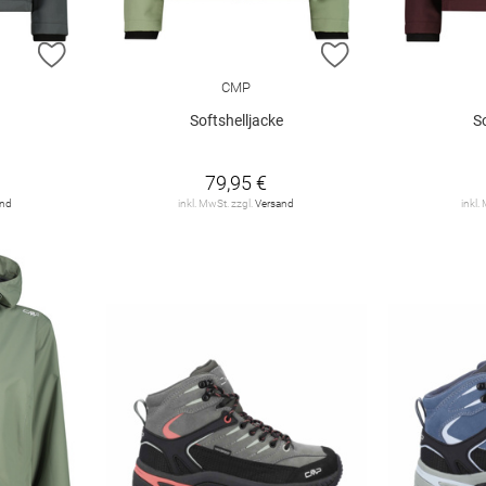
ZUR WUNSCHLISTE HINZUFÜGEN
ZUR WUNSCHLIST
CMP
e
Softshelljacke
S
79,95 €
and
inkl. MwSt. zzgl.
Versand
inkl.