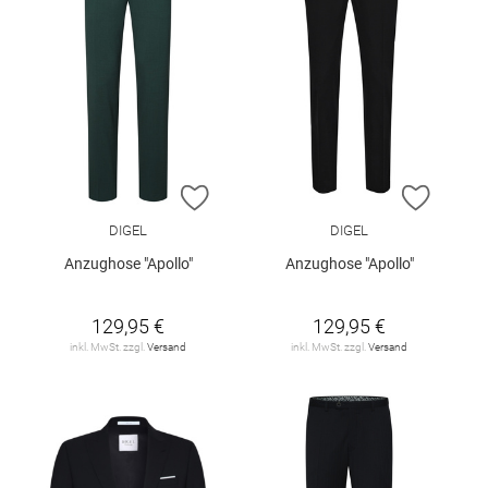
ZUR WUNSCHLISTE HINZUFÜGEN
ZUR W
DIGEL
DIGEL
Anzughose "Apollo"
Anzughose "Apollo"
129,95 €
129,95 €
inkl. MwSt. zzgl.
Versand
inkl. MwSt. zzgl.
Versand