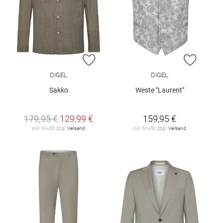
ZUR WUNSCHLISTE HINZUFÜGEN
ZUR W
DIGEL
DIGEL
Sakko
Weste "Laurent"
179,95 €
129,99 €
159,95 €
inkl. MwSt. zzgl.
Versand
inkl. MwSt. zzgl.
Versand