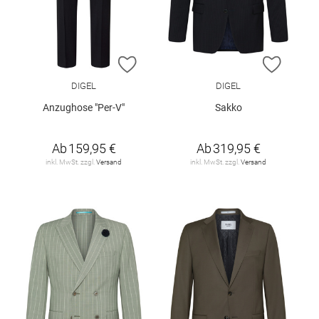
ZUR WUNSCHLISTE HINZUFÜGEN
ZUR W
DIGEL
DIGEL
Anzughose "Per-V"
Sakko
Ab
159,95 €
Ab
319,95 €
inkl. MwSt. zzgl.
Versand
inkl. MwSt. zzgl.
Versand