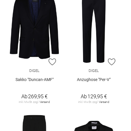
ZUR WUNSCHLISTE HINZUFÜGEN
ZUR W
DIGEL
DIGEL
Sakko "Duncan-AMF"
Anzughose "Per-V"
Ab
269,95 €
Ab
129,95 €
inkl. MwSt. zzgl.
Versand
inkl. MwSt. zzgl.
Versand