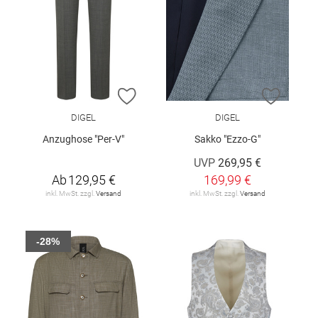
ZUR WUNSCHLISTE HINZUFÜGEN
ZUR W
DIGEL
DIGEL
Anzughose "Per-V"
Sakko "Ezzo-G"
UVP
269,95 €
Ab
129,95 €
169,99 €
inkl. MwSt. zzgl.
Versand
inkl. MwSt. zzgl.
Versand
-28%