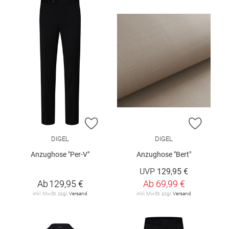
ZUR WUNSCHLISTE HINZUFÜGEN
ZUR W
DIGEL
DIGEL
Anzughose "Per-V"
Anzughose "Bert"
UVP
129,95 €
Ab
129,95 €
Ab
69,99 €
inkl. MwSt. zzgl.
Versand
inkl. MwSt. zzgl.
Versand