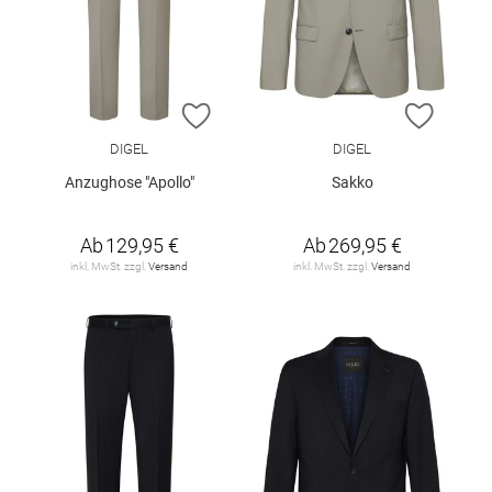
ZUR WUNSCHLISTE HINZUFÜGEN
ZUR W
DIGEL
DIGEL
Anzughose "Apollo"
Sakko
Ab
129,95 €
Ab
269,95 €
inkl. MwSt. zzgl.
Versand
inkl. MwSt. zzgl.
Versand