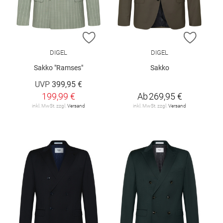
ZUR WUNSCHLISTE HINZUFÜGEN
ZUR W
DIGEL
DIGEL
Sakko "Ramses"
Sakko
UVP
399,95 €
199,99 €
Ab
269,95 €
inkl. MwSt. zzgl.
Versand
inkl. MwSt. zzgl.
Versand