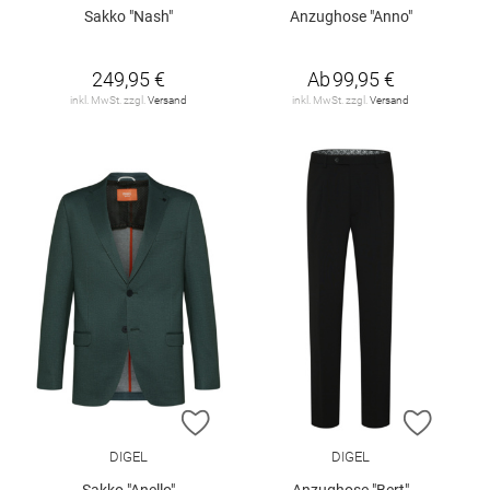
Sakko "Nash"
Anzughose "Anno"
249,95 €
Ab
99,95 €
inkl. MwSt. zzgl.
Versand
inkl. MwSt. zzgl.
Versand
ZUR WUNSCHLISTE HINZUFÜGEN
ZUR W
DIGEL
DIGEL
Sakko "Anello"
Anzughose "Bert"