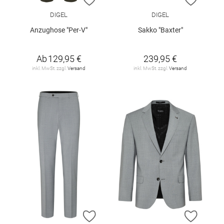
DIGEL
DIGEL
Anzughose "Per-V"
Sakko "Baxter"
Ab
129,95 €
239,95 €
inkl. MwSt. zzgl.
Versand
inkl. MwSt. zzgl.
Versand
ZUR WUNSCHLISTE HINZUFÜGEN
ZUR W