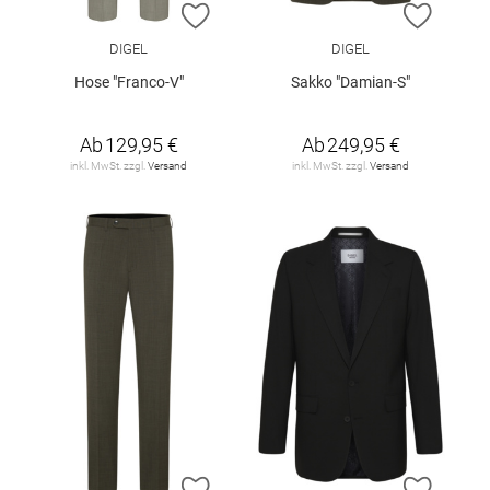
ZUR WUNSCHLISTE HINZUFÜGEN
ZUR W
DIGEL
DIGEL
Hose "Franco-V"
Sakko "Damian-S"
Ab
129,95 €
Ab
249,95 €
inkl. MwSt. zzgl.
Versand
inkl. MwSt. zzgl.
Versand
ZUR WUNSCHLISTE HINZUFÜGEN
ZUR W