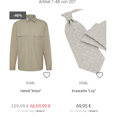
Artikel
1
-
48
von
207
-46%
ZUR WUNSCHLISTE HINZUFÜGEN
ZUR W
DIGEL
DIGEL
Hemd "Arion"
Krawatte "Loy"
129,95 €
Ab
69,99 €
69,95 €
inkl. MwSt. zzgl.
Versand
inkl. MwSt. zzgl.
Versand