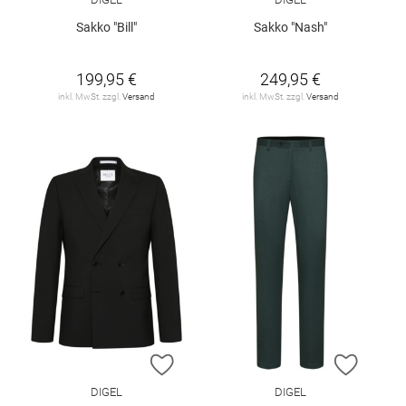
Sakko "Bill"
Sakko "Nash"
199,95 €
249,95 €
inkl. MwSt. zzgl.
Versand
inkl. MwSt. zzgl.
Versand
ZUR WUNSCHLISTE HINZUFÜGEN
ZUR W
DIGEL
DIGEL