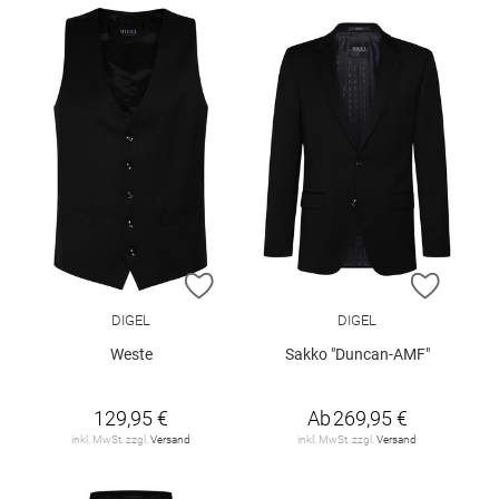
ZUR WUNSCHLISTE HINZUFÜGEN
ZUR W
DIGEL
DIGEL
Weste
Sakko "Duncan-AMF"
129,95 €
Ab
269,95 €
inkl. MwSt. zzgl.
Versand
inkl. MwSt. zzgl.
Versand