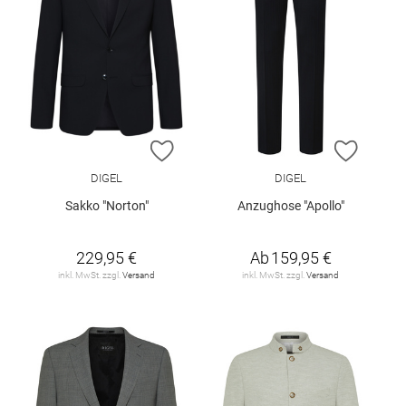
ZUR WUNSCHLISTE HINZUFÜGEN
ZUR W
DIGEL
DIGEL
Sakko "Norton"
Anzughose "Apollo"
229,95 €
Ab
159,95 €
inkl. MwSt. zzgl.
Versand
inkl. MwSt. zzgl.
Versand