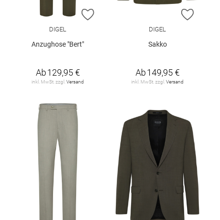
ZUR WUNSCHLISTE HINZUFÜGEN
ZUR W
DIGEL
DIGEL
Anzughose "Bert"
Sakko
Ab
129,95 €
Ab
149,95 €
inkl. MwSt. zzgl.
Versand
inkl. MwSt. zzgl.
Versand