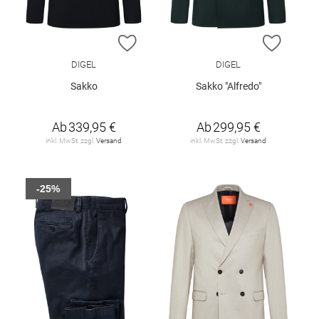
ZUR WUNSCHLISTE HINZUFÜGEN
ZUR W
DIGEL
DIGEL
Sakko
Sakko "Alfredo"
Ab
339,95 €
Ab
299,95 €
inkl. MwSt. zzgl.
Versand
inkl. MwSt. zzgl.
Versand
-25%