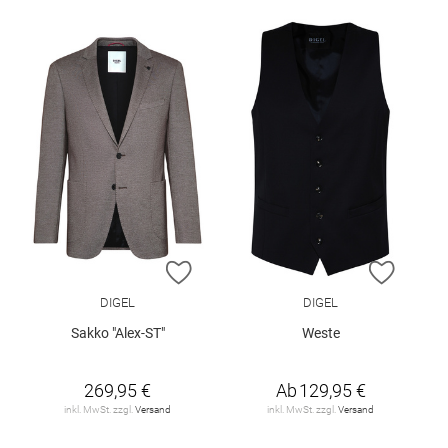
ZUR WUNSCHLISTE HINZUFÜGEN
ZUR W
DIGEL
DIGEL
Sakko "Alex-ST"
Weste
269,95 €
Ab
129,95 €
inkl. MwSt. zzgl.
Versand
inkl. MwSt. zzgl.
Versand