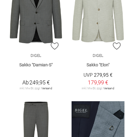
ZUR WUNSCHLISTE HINZUFÜGEN
ZUR W
DIGEL
DIGEL
Sakko "Damian-S"
Sakko "Elon"
UVP
279,95 €
Ab
249,95 €
179,99 €
inkl. MwSt. zzgl.
Versand
inkl. MwSt. zzgl.
Versand