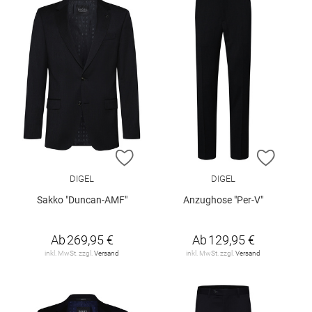
ZUR WUNSCHLISTE HINZUFÜGEN
ZUR W
DIGEL
DIGEL
Sakko "Duncan-AMF"
Anzughose "Per-V"
Ab
269,95 €
Ab
129,95 €
inkl. MwSt. zzgl.
Versand
inkl. MwSt. zzgl.
Versand