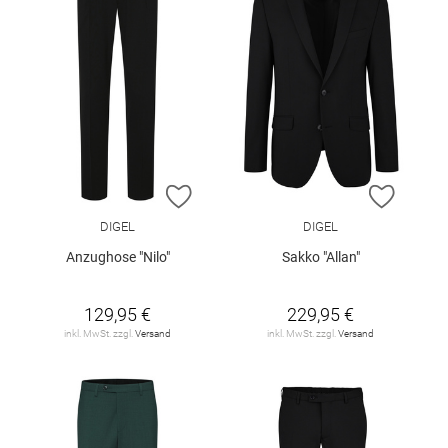
ZUR WUNSCHLISTE HINZUFÜGEN
ZUR W
DIGEL
DIGEL
Anzughose "Nilo"
Sakko "Allan"
129,95 €
229,95 €
inkl. MwSt. zzgl.
Versand
inkl. MwSt. zzgl.
Versand