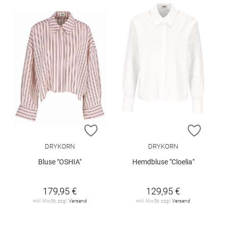
ZUR WUNSCHLISTE HINZUFÜGEN
ZUR W
DRYKORN
DRYKORN
Bluse "OSHIA"
Hemdbluse "Cloelia"
179,95 €
129,95 €
inkl. MwSt. zzgl.
Versand
inkl. MwSt. zzgl.
Versand