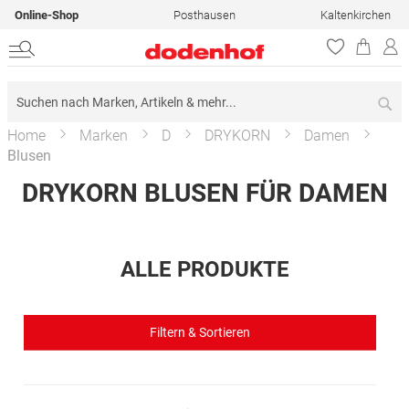
Online-Shop
Posthausen
Kaltenkirchen
Su
Home
Marken
D
DRYKORN
Damen
Blusen
DRYKORN BLUSEN FÜR DAMEN
ALLE PRODUKTE
Filtern & Sortieren