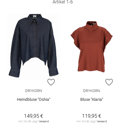
Artikel
1
-
6
ZUR WUNSCHLISTE HINZUFÜGEN
ZUR W
DRYKORN
DRYKORN
Hemdbluse "Oshia"
Bluse "Alaria"
149,95 €
119,95 €
inkl. MwSt. zzgl.
Versand
inkl. MwSt. zzgl.
Versand