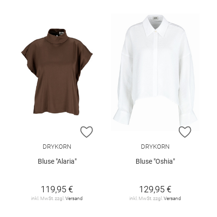
ZUR WUNSCHLISTE HINZUFÜGEN
ZUR W
DRYKORN
DRYKORN
Bluse "Alaria"
Bluse "Oshia"
119,95 €
129,95 €
inkl. MwSt. zzgl.
Versand
inkl. MwSt. zzgl.
Versand