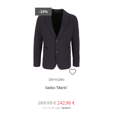
-10%
ZUR WUNSCHLISTE H
DRYKORN
Sakko "Marls"
269,95 €
242,96 €
inkl. MwSt. zzgl.
Versand