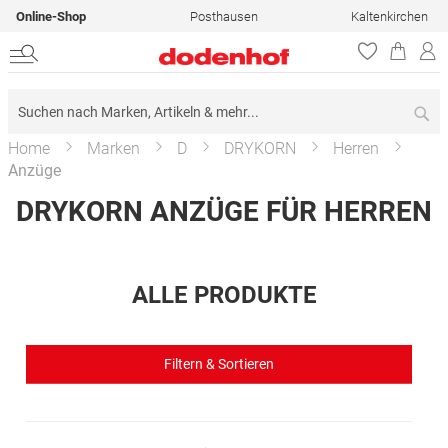
Online-Shop
Posthausen
Kaltenkirchen
Su
Home
Marken
D
DRYKORN
Herren
Anzüge
DRYKORN ANZÜGE FÜR HERREN
ALLE PRODUKTE
Filtern & Sortieren