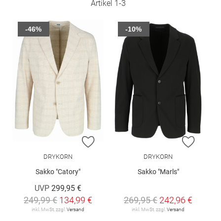
Artikel
1
-
3
-46%
-10%
ZUR WUNSCHLISTE HINZUFÜGEN
ZUR W
DRYKORN
DRYKORN
Sakko "Catory"
Sakko "Marls"
UVP
299,95 €
249,99 €
134,99 €
269,95 €
242,96 €
inkl. MwSt. zzgl.
Versand
inkl. MwSt. zzgl.
Versand