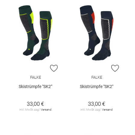
ZUR WUNSCHLISTE HINZUFÜGEN
ZUR W
FALKE
FALKE
Skistrümpfe "SK2"
Skistrümpfe "SK2"
33,00 €
33,00 €
inkl. MwSt. zzgl.
Versand
inkl. MwSt. zzgl.
Versand