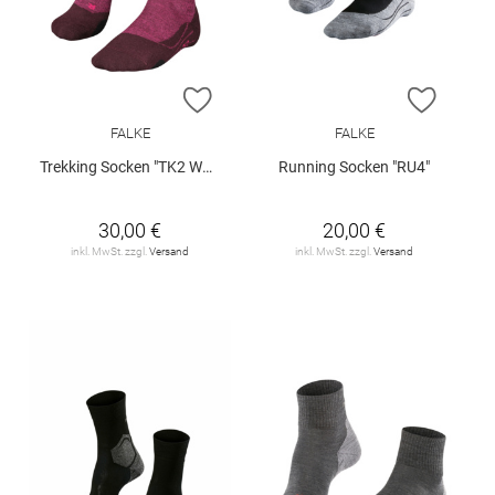
ZUR WUNSCHLISTE HINZUFÜGEN
ZUR W
FALKE
FALKE
Trekking Socken "TK2 Wool"
Running Socken "RU4"
30,00 €
20,00 €
inkl. MwSt. zzgl.
Versand
inkl. MwSt. zzgl.
Versand