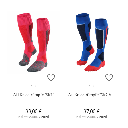
ZUR WUNSCHLISTE HINZUFÜGEN
ZUR W
FALKE
FALKE
Ski-Kniestrümpfe "SK1"
Ski-Kniestrümpfe "SK2 Advanced"
33,00 €
37,00 €
inkl. MwSt. zzgl.
Versand
inkl. MwSt. zzgl.
Versand