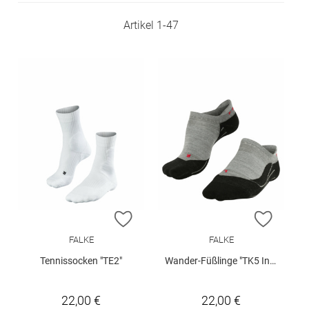
Artikel
1
-
47
ZUR WUNSCHLISTE HINZUFÜGEN
ZUR W
FALKE
FALKE
Tennissocken "TE2"
Wander-Füßlinge "TK5 Invisible"
22,00 €
22,00 €