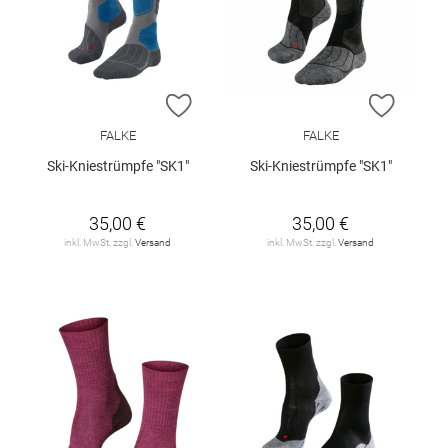
ZUR WUNSCHLISTE HINZUFÜGEN
ZUR W
FALKE
FALKE
Ski-Kniestrümpfe "SK1"
Ski-Kniestrümpfe "SK1"
35,00 €
35,00 €
inkl. MwSt. zzgl.
Versand
inkl. MwSt. zzgl.
Versand