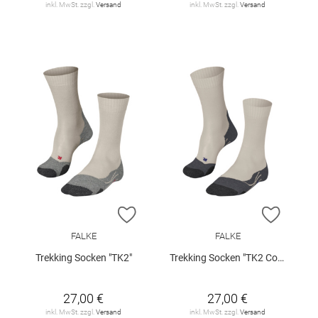
inkl. MwSt. zzgl.
Versand
inkl. MwSt. zzgl.
Versand
ZUR WUNSCHLISTE HINZUFÜGEN
ZUR W
FALKE
FALKE
Trekking Socken "TK2"
Trekking Socken "TK2 Cool"
27,00 €
27,00 €
inkl. MwSt. zzgl.
Versand
inkl. MwSt. zzgl.
Versand