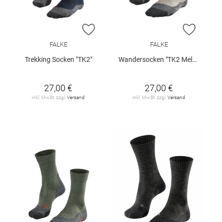
ZUR WUNSCHLISTE HINZUFÜGEN
ZUR W
FALKE
FALKE
Trekking Socken "TK2"
Wandersocken "TK2 Melange"
27,00 €
27,00 €
inkl. MwSt. zzgl.
Versand
inkl. MwSt. zzgl.
Versand