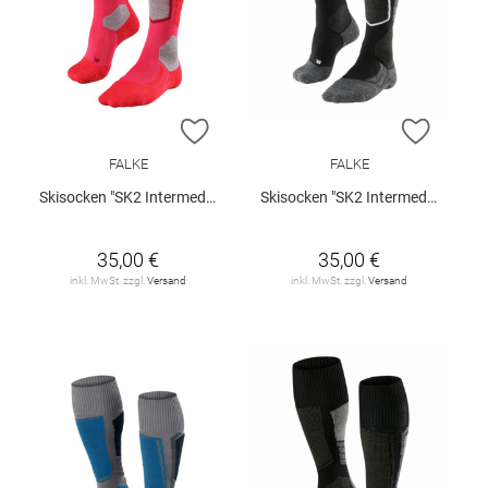
ZUR WUNSCHLISTE HINZUFÜGEN
ZUR W
FALKE
FALKE
Skisocken "SK2 Intermediate"
Skisocken "SK2 Intermediate"
35,00 €
35,00 €
inkl. MwSt. zzgl.
Versand
inkl. MwSt. zzgl.
Versand