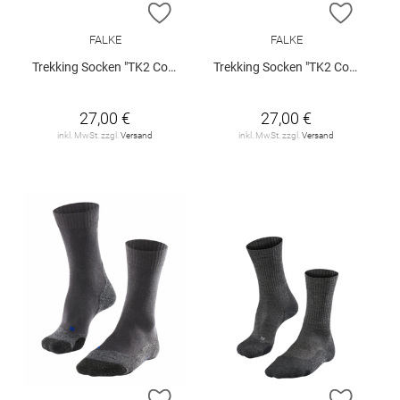
ZUR WUNSCHLISTE HINZUFÜGEN
ZUR W
FALKE
FALKE
Trekking Socken "TK2 Cool"
Trekking Socken "TK2 Cool"
27,00 €
27,00 €
inkl. MwSt. zzgl.
Versand
inkl. MwSt. zzgl.
Versand
ZUR WUNSCHLISTE HINZUFÜGEN
ZUR W