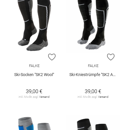
ZUR WUNSCHLISTE HINZUFÜGEN
ZUR W
FALKE
FALKE
Ski-Socken "SK2 Wool"
Ski-Kniestrümpfe "SK2 Advanced"
39,00 €
39,00 €
inkl. MwSt. zzgl.
Versand
inkl. MwSt. zzgl.
Versand