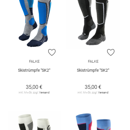
ZUR WUNSCHLISTE HINZUFÜGEN
ZUR W
FALKE
FALKE
Skistrümpfe "SK2"
Skistrümpfe "SK2"
35,00 €
35,00 €
inkl. MwSt. zzgl.
Versand
inkl. MwSt. zzgl.
Versand