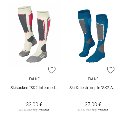
ZUR WUNSCHLISTE HINZUFÜGEN
ZUR W
FALKE
FALKE
Skisocken "SK2 Intermediate"
Ski-Kniestrümpfe "SK2 Advanced"
33,00 €
37,00 €
inkl. MwSt. zzgl.
Versand
inkl. MwSt. zzgl.
Versand