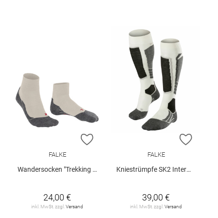
ZUR WUNSCHLISTE HINZUFÜGEN
ZUR W
FALKE
FALKE
Wandersocken "Trekking TK5"
Kniestrümpfe SK2 Intermediate Wool
24,00 €
39,00 €
inkl. MwSt. zzgl.
Versand
inkl. MwSt. zzgl.
Versand