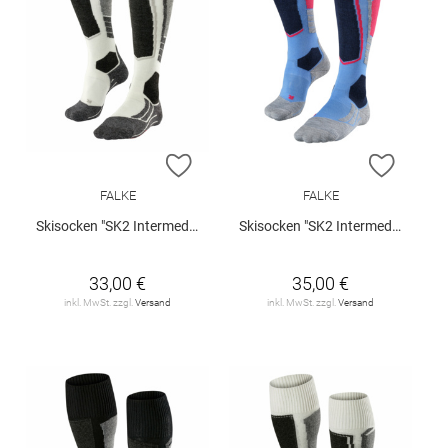
ZUR WUNSCHLISTE HINZUFÜGEN
ZUR W
FALKE
FALKE
Skisocken "SK2 Intermediate"
Skisocken "SK2 Intermediate"
33,00 €
35,00 €
inkl. MwSt. zzgl.
Versand
inkl. MwSt. zzgl.
Versand