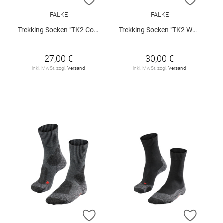
FALKE
FALKE
Trekking Socken "TK2 Cool"
Trekking Socken "TK2 Wool"
27,00 €
30,00 €
inkl. MwSt. zzgl.
Versand
inkl. MwSt. zzgl.
Versand
ZUR WUNSCHLISTE HINZUFÜGEN
ZUR W