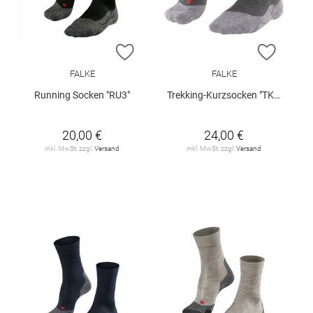
ZUR WUNSCHLISTE HINZUFÜGEN
ZUR W
FALKE
FALKE
Running Socken "RU3"
Trekking-Kurzsocken "TK5"
20,00 €
24,00 €
inkl. MwSt. zzgl.
Versand
inkl. MwSt. zzgl.
Versand