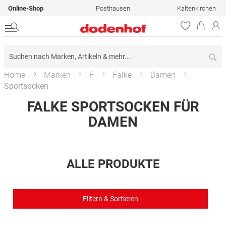
Online-Shop
Posthausen
Kaltenkirchen
Su
Home
Marken
F
Falke
Damen
Sportsocken
FALKE SPORTSOCKEN FÜR
DAMEN
ALLE PRODUKTE
Filtern & Sortieren