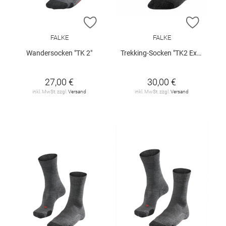
ZUR WUNSCHLISTE HINZUFÜGEN
ZUR W
FALKE
FALKE
Wandersocken "TK 2"
Trekking-Socken "TK2 Explore Wool"
27,00 €
30,00 €
inkl. MwSt. zzgl.
Versand
inkl. MwSt. zzgl.
Versand