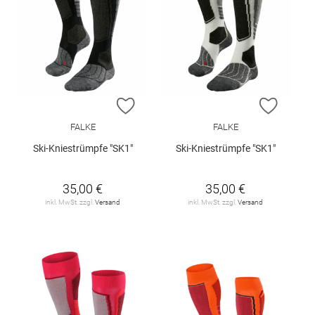
ZUR WUNSCHLISTE HINZUFÜGEN
ZUR W
FALKE
FALKE
Ski-Kniestrümpfe "SK1"
Ski-Kniestrümpfe "SK1"
35,00 €
35,00 €
inkl. MwSt. zzgl.
Versand
inkl. MwSt. zzgl.
Versand