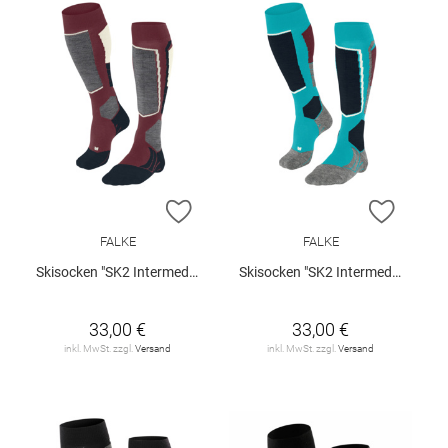
ZUR WUNSCHLISTE HINZUFÜGEN
ZUR W
FALKE
FALKE
Skisocken "SK2 Intermediate"
Skisocken "SK2 Intermediate"
33,00 €
33,00 €
inkl. MwSt. zzgl.
Versand
inkl. MwSt. zzgl.
Versand