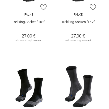
ZUR WUNSCHLISTE HINZUFÜGEN
ZUR W
FALKE
FALKE
Trekking Socken "TK2"
Trekking Socken "TK2"
27,00 €
27,00 €
inkl. MwSt. zzgl.
Versand
inkl. MwSt. zzgl.
Versand