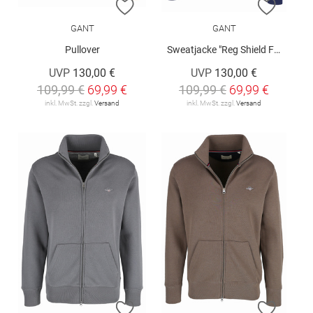
ZUR WUNSCHLISTE HINZUFÜGEN
ZUR W
GANT
GANT
Pullover
Sweatjacke "Reg Shield Full Zip Sweat"
UVP
130,00 €
UVP
130,00 €
109,99 €
69,99 €
109,99 €
69,99 €
inkl. MwSt. zzgl.
Versand
inkl. MwSt. zzgl.
Versand
ZUR WUNSCHLISTE HINZUFÜGEN
ZUR W