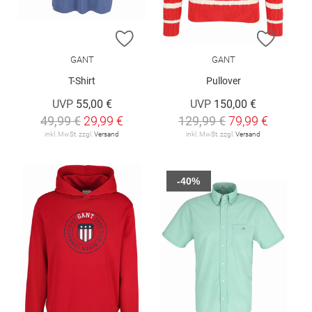
ZUR WUNSCHLISTE HINZUFÜGEN
ZUR W
GANT
GANT
T-Shirt
Pullover
UVP
55,00 €
UVP
150,00 €
49,99 €
29,99 €
129,99 €
79,99 €
inkl. MwSt. zzgl.
Versand
inkl. MwSt. zzgl.
Versand
-40%