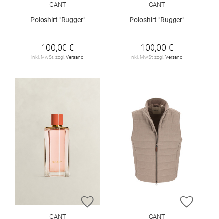
GANT
GANT
Poloshirt "Rugger"
Poloshirt "Rugger"
100,00 €
100,00 €
inkl. MwSt. zzgl.
Versand
inkl. MwSt. zzgl.
Versand
ZUR WUNSCHLISTE HINZUFÜGEN
ZUR W
GANT
GANT