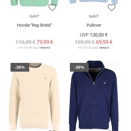
ZUR WUNSCHLISTE HINZUFÜGEN
ZUR W
GANT
GANT
Hoodie "Reg Shield"
Pullover
UVP
130,00 €
110,00 €
79,99 €
109,99 €
69,99 €
inkl. MwSt. zzgl.
Versand
inkl. MwSt. zzgl.
Versand
-36%
-36%