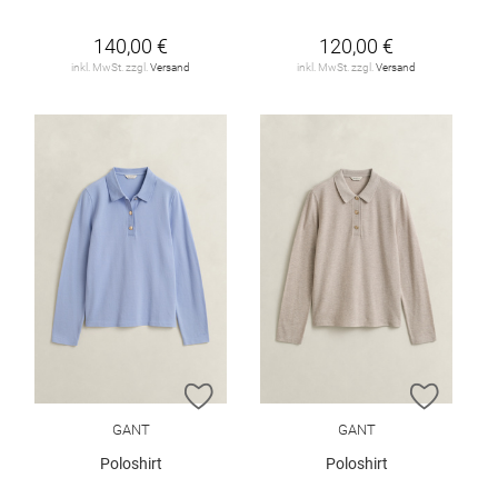
140,00 €
120,00 €
inkl. MwSt. zzgl.
Versand
inkl. MwSt. zzgl.
Versand
ZUR WUNSCHLISTE HINZUFÜGEN
ZUR W
GANT
GANT
Poloshirt
Poloshirt