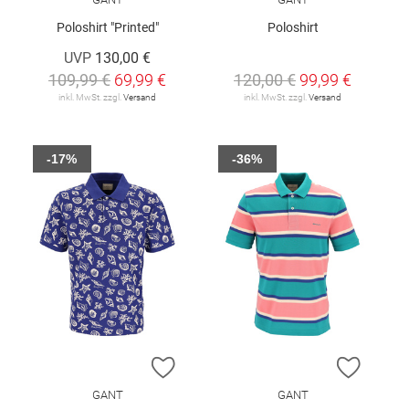
Poloshirt "Printed"
Poloshirt
UVP
130,00 €
109,99 €
69,99 €
120,00 €
99,99 €
inkl. MwSt. zzgl.
Versand
inkl. MwSt. zzgl.
Versand
-17%
-36%
ZUR WUNSCHLISTE HINZUFÜGEN
ZUR W
GANT
GANT