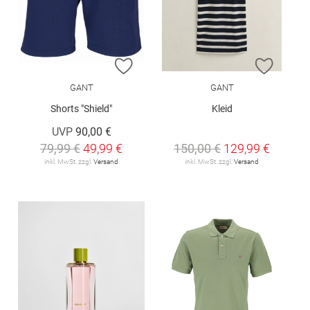
ZUR WUNSCHLISTE HINZUFÜGEN
ZUR W
GANT
GANT
Shorts "Shield"
Kleid
UVP
90,00 €
79,99 €
49,99 €
150,00 €
129,99 €
inkl. MwSt. zzgl.
Versand
inkl. MwSt. zzgl.
Versand