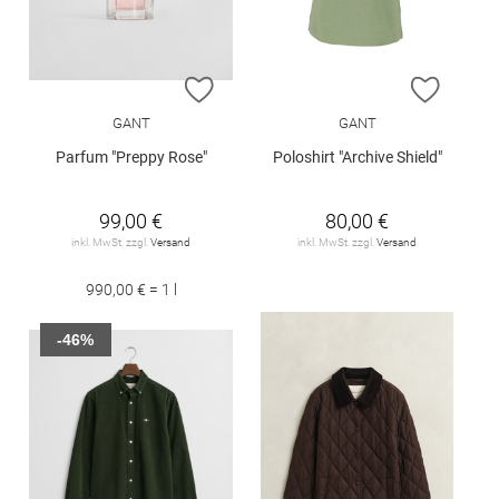
ZUR WUNSCHLISTE HINZUFÜGEN
ZUR W
GANT
GANT
Parfum "Preppy Rose"
Poloshirt "Archive Shield"
99,00 €
80,00 €
inkl. MwSt. zzgl.
Versand
inkl. MwSt. zzgl.
Versand
990,00 € = 1 l
-46%