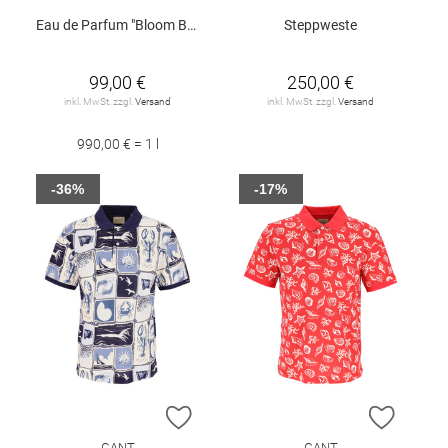
Eau de Parfum "Bloom Bay", 100 ml
Steppweste
99,00 €
250,00 €
inkl. MwSt. zzgl.
Versand
inkl. MwSt. zzgl.
Versand
990,00 € = 1 l
-36%
-17%
ZUR WUNSCHLISTE HINZUFÜGEN
ZUR W
GANT
GANT