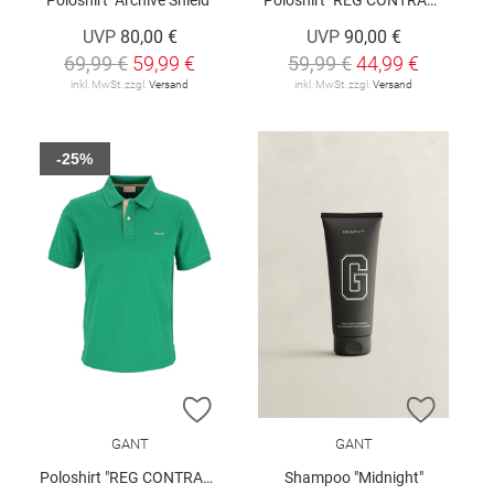
UVP
80,00 €
UVP
90,00 €
69,99 €
59,99 €
59,99 €
44,99 €
inkl. MwSt. zzgl.
Versand
inkl. MwSt. zzgl.
Versand
-25%
ZUR WUNSCHLISTE HINZUFÜGEN
ZUR W
GANT
GANT
Poloshirt "REG CONTRAST"
Shampoo "Midnight"