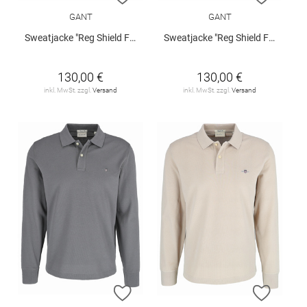
GANT
GANT
Sweatjacke "Reg Shield Full Zip Sweat"
Sweatjacke "Reg Shield Full Zip Sweat"
130,00 €
130,00 €
inkl. MwSt. zzgl.
Versand
inkl. MwSt. zzgl.
Versand
ZUR WUNSCHLISTE HINZUFÜGEN
ZUR W