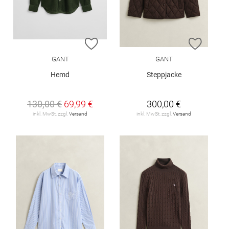
ZUR WUNSCHLISTE HINZUFÜGEN
ZUR W
GANT
GANT
Hemd
Steppjacke
130,00 €
69,99 €
300,00 €
inkl. MwSt. zzgl.
Versand
inkl. MwSt. zzgl.
Versand