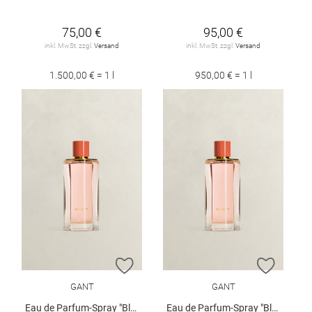
75,00 €
95,00 €
inkl. MwSt. zzgl.
Versand
inkl. MwSt. zzgl.
Versand
1.500,00 € = 1 l
950,00 € = 1 l
ZUR WUNSCHLISTE HINZUFÜGEN
ZUR W
GANT
GANT
Eau de Parfum-Spray "Bloom Bay", 50 ml
Eau de Parfum-Spray "Bloom Bay", 30 ml