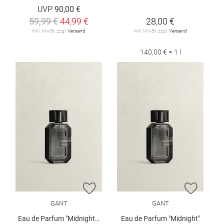
UVP
90,00 €
59,99 €
44,99 €
28,00 €
inkl. MwSt. zzgl.
Versand
inkl. MwSt. zzgl.
Versand
140,00 € = 1 l
ZUR WUNSCHLISTE HINZUFÜGEN
ZUR W
GANT
GANT
Eau de Parfum "Midnight", 50 ml
Eau de Parfum "Midnight"