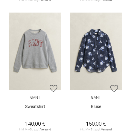
ZUR WUNSCHLISTE HINZUFÜGEN
ZUR W
GANT
GANT
Sweatshirt
Bluse
140,00 €
150,00 €
inkl. MwSt. zzgl.
Versand
inkl. MwSt. zzgl.
Versand