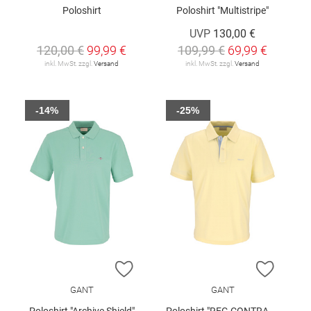
Poloshirt
Poloshirt "Multistripe"
UVP
130,00 €
120,00 €
99,99 €
109,99 €
69,99 €
inkl. MwSt. zzgl.
Versand
inkl. MwSt. zzgl.
Versand
-14%
-25%
ZUR WUNSCHLISTE HINZUFÜGEN
ZUR W
GANT
GANT
Poloshirt "Archive Shield"
Poloshirt "REG CONTRAST"