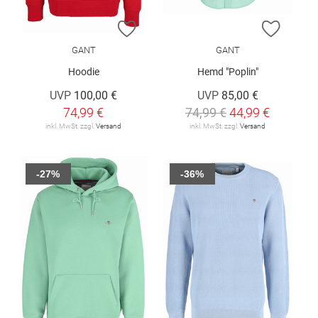
ZUR WUNSCHLISTE HINZUFÜGEN
ZUR W
GANT
GANT
Hoodie
Hemd "Poplin"
UVP
100,00 €
UVP
85,00 €
74,99 €
74,99 €
44,99 €
inkl. MwSt. zzgl.
Versand
inkl. MwSt. zzgl.
Versand
-27%
-36%