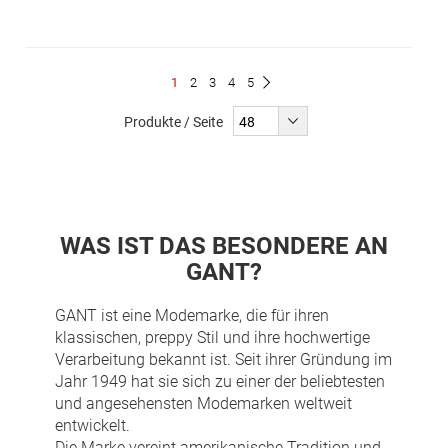
Seite
Du
Seite
Seite
Seite
Seite
1
2
3
4
5
Seite
Weiter
liest
Produkte / Seite
gerade
Seite
WAS IST DAS BESONDERE AN
GANT?
GANT ist eine Modemarke, die für ihren
klassischen, preppy Stil und ihre hochwertige
Verarbeitung bekannt ist. Seit ihrer Gründung im
Jahr 1949 hat sie sich zu einer der beliebtesten
und angesehensten Modemarken weltweit
entwickelt.
Die Marke vereint amerikanische Tradition und