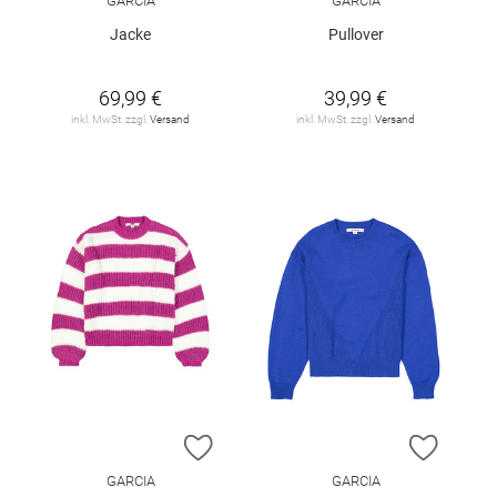
GARCIA
GARCIA
Jacke
Pullover
69,99 €
39,99 €
inkl. MwSt. zzgl.
Versand
inkl. MwSt. zzgl.
Versand
ZUR WUNSCHLISTE HINZUFÜGEN
ZUR W
GARCIA
GARCIA