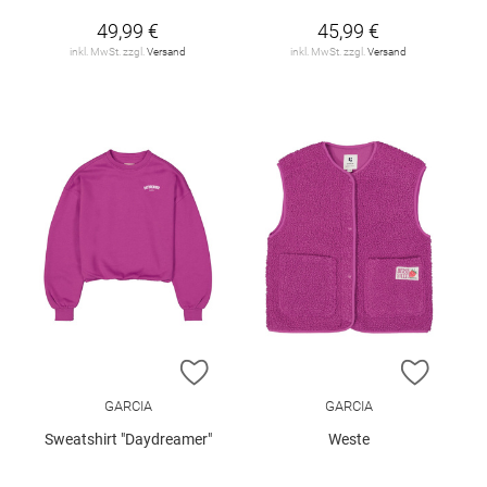
49,99 €
45,99 €
inkl. MwSt. zzgl.
Versand
inkl. MwSt. zzgl.
Versand
ZUR WUNSCHLISTE HINZUFÜGEN
ZUR W
GARCIA
GARCIA
Sweatshirt "Daydreamer"
Weste