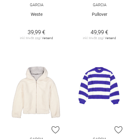
GARCIA
GARCIA
Weste
Pullover
39,99 €
49,99 €
inkl. MwSt. zzgl.
Versand
inkl. MwSt. zzgl.
Versand
ZUR WUNSCHLISTE HINZUFÜGEN
ZUR W