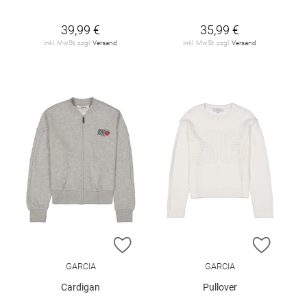
39,99 €
35,99 €
inkl. MwSt. zzgl.
Versand
inkl. MwSt. zzgl.
Versand
ZUR WUNSCHLISTE HINZUFÜGEN
ZUR W
GARCIA
GARCIA
Cardigan
Pullover