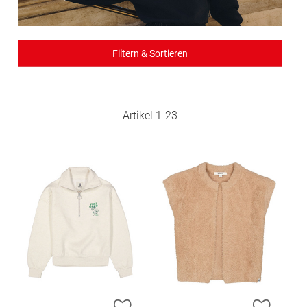
Filtern & Sortieren
Artikel
1
-
23
ZUR WUNSCHLISTE HINZUFÜGEN
ZUR W