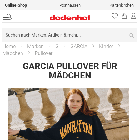
Online-Shop
Posthausen
Kaltenkirchen
Su
Home
Marken
G
GARCIA
Kinder
Mädchen
Pullover
GARCIA PULLOVER FÜR
MÄDCHEN