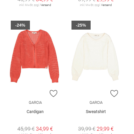
inkl. MwSt. zzgl.
Versand
inkl. MwSt. zzgl.
Versand
-24%
-25%
ZUR WUNSCHLISTE HINZUFÜGEN
ZUR W
GARCIA
GARCIA
Cardigan
Sweatshirt
45,99 €
34,99 €
39,99 €
29,99 €