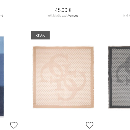
45,00 €
and
inkl. MwSt. zzgl.
Versand
inkl.
-19%
ZUR WUNSCHLISTE HINZUFÜGEN
ZUR WUNSCHLIST