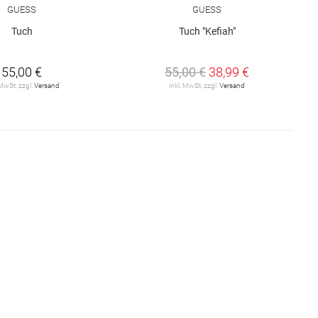
GUESS
GUESS
Tuch
Tuch "Kefiah"
55,00 €
55,00 €
38,99 €
 MwSt. zzgl.
Versand
inkl. MwSt. zzgl.
Versand