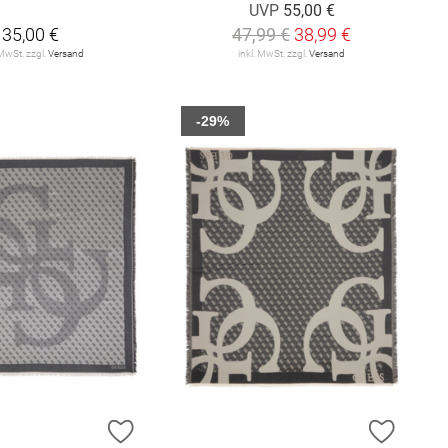
UVP
55,00 €
35,00 €
47,99 €
38,99 €
 MwSt. zzgl.
Versand
inkl. MwSt. zzgl.
Versand
-29%
E HINZUFÜGEN
ZUR WUNSCHLISTE HINZUFÜGEN
ZUR W