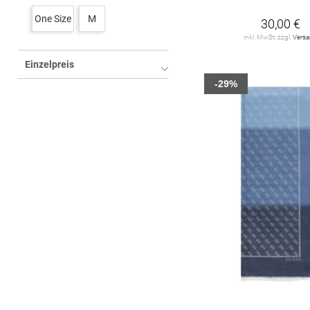
One Size
M
30,00 €
inkl. MwSt. zzgl.
Vers
Einzelpreis
-29%