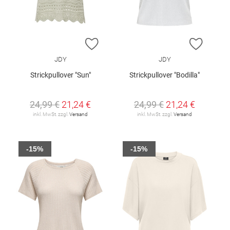
ZUR WUNSCHLISTE HINZUFÜGEN
ZUR W
JDY
JDY
Strickpullover "Sun"
Strickpullover "Bodilla"
24,99 €
21,24 €
24,99 €
21,24 €
inkl. MwSt. zzgl.
Versand
inkl. MwSt. zzgl.
Versand
-15%
-15%