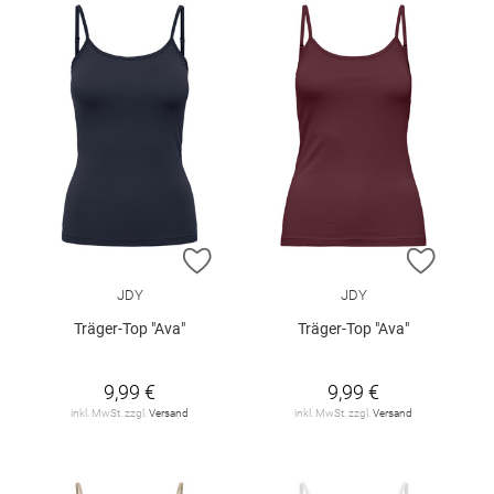
ZUR WUNSCHLISTE HINZUFÜGEN
ZUR W
JDY
JDY
Träger-Top "Ava"
Träger-Top "Ava"
9,99 €
9,99 €
inkl. MwSt. zzgl.
Versand
inkl. MwSt. zzgl.
Versand