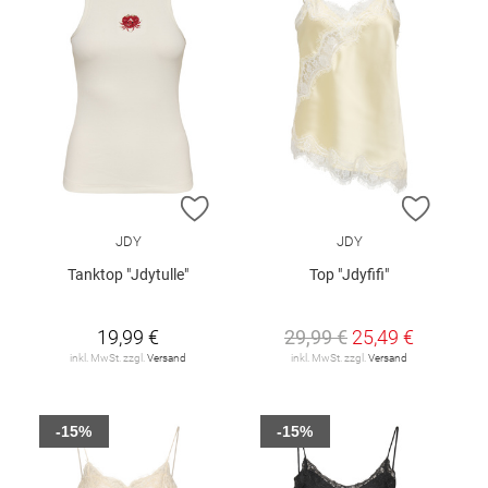
ZUR WUNSCHLISTE HINZUFÜGEN
ZUR W
JDY
JDY
Tanktop "Jdytulle"
Top "Jdyfifi"
19,99 €
29,99 €
25,49 €
inkl. MwSt. zzgl.
Versand
inkl. MwSt. zzgl.
Versand
-15%
-15%