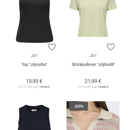
ZUR WUNSCHLISTE HINZUFÜGEN
ZUR W
JDY
JDY
Top "Jdysofia"
Strickpullover "Jdybodil"
19,99 €
21,99 €
inkl. MwSt. zzgl.
Versand
inkl. MwSt. zzgl.
Versand
-33%