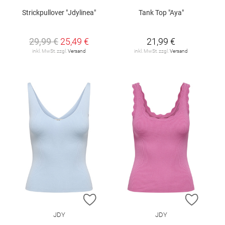
Strickpullover "Jdylinea"
Tank Top "Aya"
29,99 €
25,49 €
21,99 €
inkl. MwSt. zzgl.
Versand
inkl. MwSt. zzgl.
Versand
ZUR WUNSCHLISTE HINZUFÜGEN
ZUR W
JDY
JDY