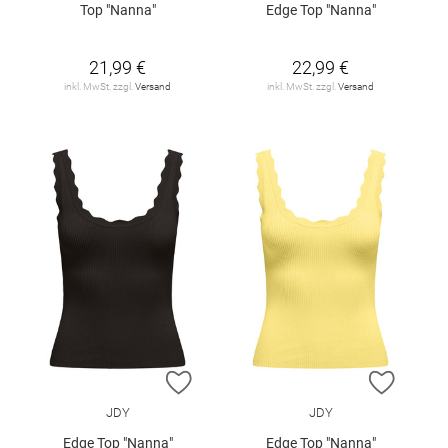
Top "Nanna"
Edge Top "Nanna"
21,99 €
22,99 €
inkl. MwSt. zzgl.
Versand
inkl. MwSt. zzgl.
Versand
ZUR WUNSCHLISTE HINZUFÜGEN
ZUR W
JDY
JDY
Edge Top "Nanna"
Edge Top "Nanna"