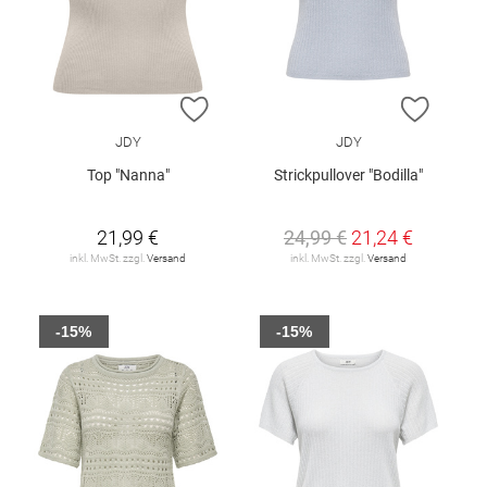
ZUR WUNSCHLISTE HINZUFÜGEN
ZUR W
JDY
JDY
Top "Nanna"
Strickpullover "Bodilla"
21,99 €
24,99 €
21,24 €
inkl. MwSt. zzgl.
Versand
inkl. MwSt. zzgl.
Versand
-15%
-15%