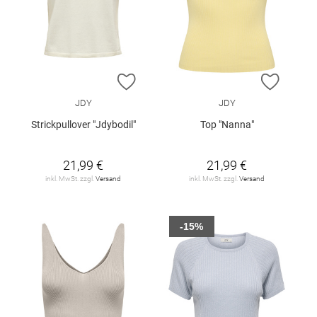
ZUR WUNSCHLISTE HINZUFÜGEN
ZUR W
JDY
JDY
Strickpullover "Jdybodil"
Top "Nanna"
21,99 €
21,99 €
inkl. MwSt. zzgl.
Versand
inkl. MwSt. zzgl.
Versand
-15%