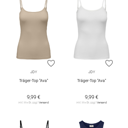
ZUR WUNSCHLISTE HINZUFÜGEN
ZUR W
JDY
JDY
Träger-Top "Ava"
Träger-Top "Ava"
9,99 €
9,99 €
inkl. MwSt. zzgl.
Versand
inkl. MwSt. zzgl.
Versand