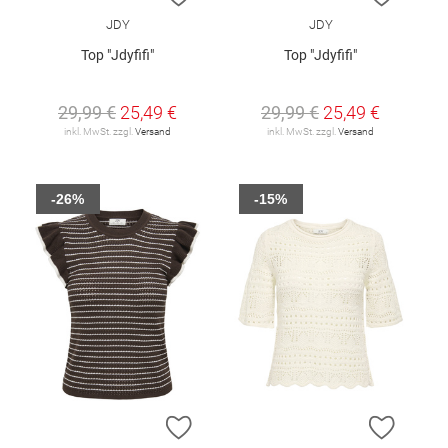
JDY
JDY
Top "Jdyfifi"
Top "Jdyfifi"
29,99 €
25,49 €
29,99 €
25,49 €
inkl. MwSt. zzgl.
Versand
inkl. MwSt. zzgl.
Versand
-26%
-15%
ZUR WUNSCHLISTE HINZUFÜGEN
ZUR W