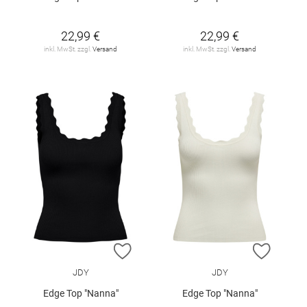
22,99 €
22,99 €
inkl. MwSt. zzgl.
Versand
inkl. MwSt. zzgl.
Versand
ZUR WUNSCHLISTE HINZUFÜGEN
ZUR W
JDY
JDY
Edge Top "Nanna"
Edge Top "Nanna"