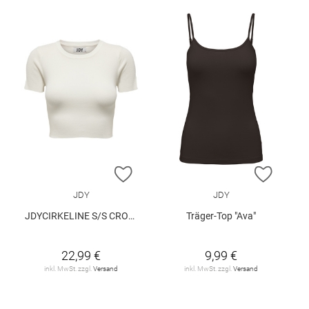
ZUR WUNSCHLISTE HINZUFÜGEN
ZUR W
JDY
JDY
JDYCIRKELINE S/S CROP TOP KNT
Träger-Top "Ava"
22,99 €
9,99 €
inkl. MwSt. zzgl.
Versand
inkl. MwSt. zzgl.
Versand