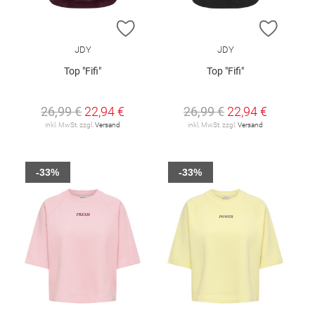
ZUR WUNSCHLISTE HINZUFÜGEN
ZUR W
JDY
JDY
Top "Fifi"
Top "Fifi"
26,99 €
22,94 €
26,99 €
22,94 €
inkl. MwSt. zzgl.
Versand
inkl. MwSt. zzgl.
Versand
-33%
-33%