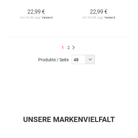
22,99 €
22,99 €
inkl. MwSt. zzgl.
Versand
inkl. MwSt. zzgl.
Versand
Seite
Du
Seite
1
2
Seite
Weiter
liest
Produkte / Seite
gerade
Seite
UNSERE MARKENVIELFALT