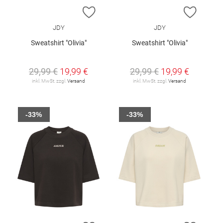
ZUR WUNSCHLISTE HINZUFÜGEN
ZUR W
JDY
JDY
Sweatshirt "Olivia"
Sweatshirt "Olivia"
29,99 €
19,99 €
29,99 €
19,99 €
inkl. MwSt. zzgl.
Versand
inkl. MwSt. zzgl.
Versand
-33%
-33%