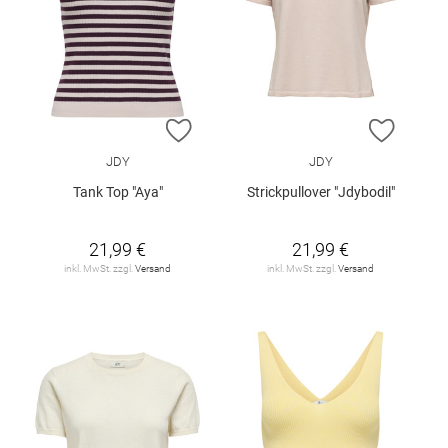
ZUR WUNSCHLISTE HINZUFÜGEN
ZUR W
JDY
JDY
Tank Top "Aya"
Strickpullover "Jdybodil"
21,99 €
21,99 €
inkl. MwSt. zzgl.
Versand
inkl. MwSt. zzgl.
Versand