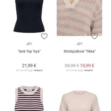
ZUR WUNSCHLISTE HINZUFÜGEN
ZUR W
JDY
JDY
Tank Top "Aya"
Strickpullover "Tikka"
21,99 €
29,99 €
19,99 €
inkl. MwSt. zzgl.
Versand
inkl. MwSt. zzgl.
Versand