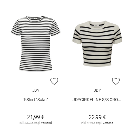
ZUR WUNSCHLISTE HINZUFÜGEN
ZUR W
JDY
JDY
T-Shirt "Solar"
JDYCIRKELINE S/S CROP TOP KNT
21,99 €
22,99 €
inkl. MwSt. zzgl.
Versand
inkl. MwSt. zzgl.
Versand