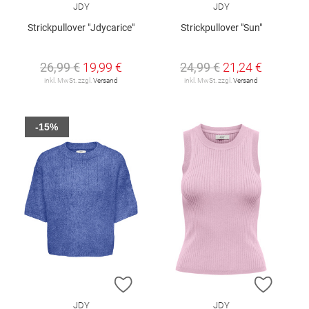
JDY
JDY
Strickpullover "Jdycarice"
Strickpullover "Sun"
26,99 €
19,99 €
24,99 €
21,24 €
inkl. MwSt. zzgl.
Versand
inkl. MwSt. zzgl.
Versand
-15%
ZUR WUNSCHLISTE HINZUFÜGEN
ZUR W
JDY
JDY