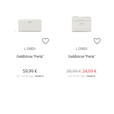
ZUR WUNSCHLISTE HINZUFÜGEN
ZUR W
L.CREDI
L.CREDI
Geldbörse "Perla"
Geldbörse "Perla"
59,99 €
39,99 €
34,99 €
inkl. MwSt. zzgl.
Versand
inkl. MwSt. zzgl.
Versand