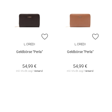
ZUR WUNSCHLISTE HINZUFÜGEN
ZUR W
L.CREDI
L.CREDI
Geldbörse "Perla"
Geldbörse "Perla"
54,99 €
54,99 €
inkl. MwSt. zzgl.
Versand
inkl. MwSt. zzgl.
Versand