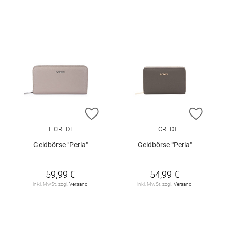
ZUR WUNSCHLISTE HINZUFÜGEN
ZUR W
L.CREDI
L.CREDI
Geldbörse "Perla"
Geldbörse "Perla"
59,99 €
54,99 €
inkl. MwSt. zzgl.
Versand
inkl. MwSt. zzgl.
Versand