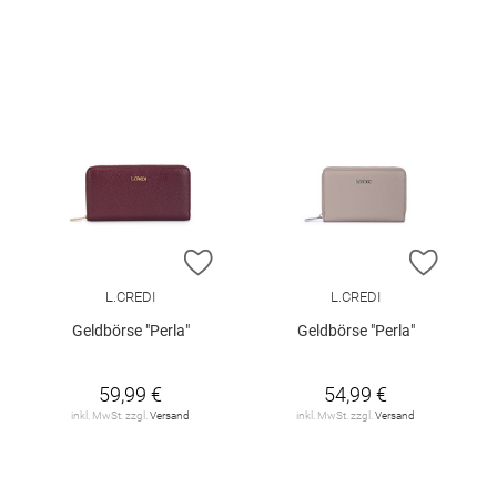
ZUR WUNSCHLISTE HINZUFÜGEN
ZUR W
L.CREDI
L.CREDI
Geldbörse "Perla"
Geldbörse "Perla"
59,99 €
54,99 €
inkl. MwSt. zzgl.
Versand
inkl. MwSt. zzgl.
Versand