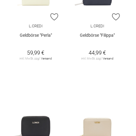
ZUR WUNSCHLISTE HINZUFÜGEN
ZUR W
L.CREDI
L.CREDI
Geldbörse "Perla"
Geldbörse "Filippa"
59,99 €
44,99 €
inkl. MwSt. zzgl.
Versand
inkl. MwSt. zzgl.
Versand