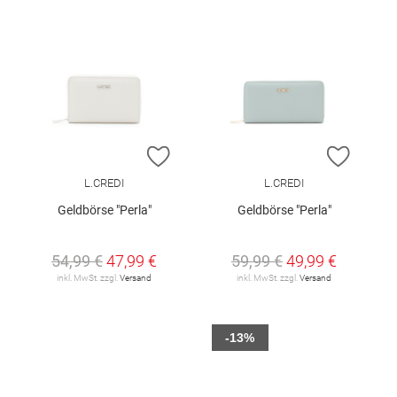
ZUR WUNSCHLISTE HINZUFÜGEN
ZUR W
L.CREDI
L.CREDI
Geldbörse "Perla"
Geldbörse "Perla"
54,99 €
47,99 €
59,99 €
49,99 €
inkl. MwSt. zzgl.
Versand
inkl. MwSt. zzgl.
Versand
-13%