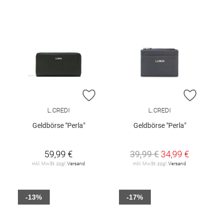
ZUR WUNSCHLISTE HINZUFÜGEN
ZUR W
L.CREDI
L.CREDI
Geldbörse "Perla"
Geldbörse "Perla"
59,99 €
39,99 €
34,99 €
inkl. MwSt. zzgl.
Versand
inkl. MwSt. zzgl.
Versand
-13%
-17%