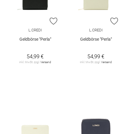
ZUR WUNSCHLISTE HINZUFÜGEN
ZUR W
L.CREDI
L.CREDI
Geldbörse "Perla"
Geldbörse "Perla"
54,99 €
54,99 €
inkl. MwSt. zzgl.
Versand
inkl. MwSt. zzgl.
Versand