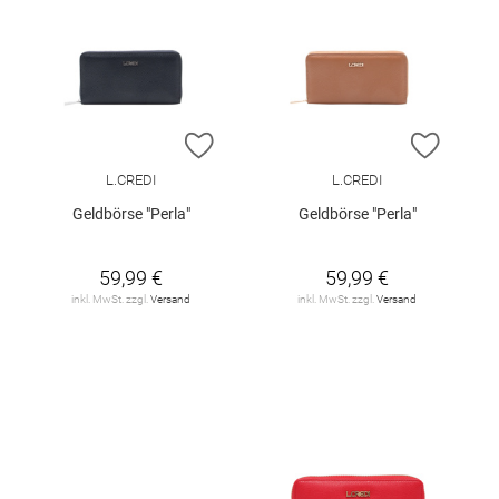
ZUR WUNSCHLISTE HINZUFÜGEN
ZUR W
L.CREDI
L.CREDI
Geldbörse "Perla"
Geldbörse "Perla"
59,99 €
59,99 €
inkl. MwSt. zzgl.
Versand
inkl. MwSt. zzgl.
Versand