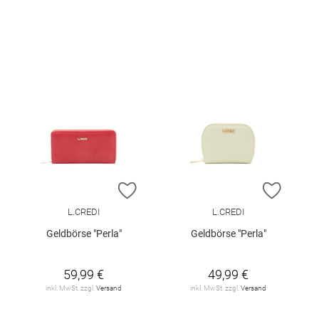
ZUR WUNSCHLISTE HINZUFÜGEN
ZUR W
L.CREDI
L.CREDI
Geldbörse "Perla"
Geldbörse "Perla"
59,99 €
49,99 €
inkl. MwSt. zzgl.
Versand
inkl. MwSt. zzgl.
Versand