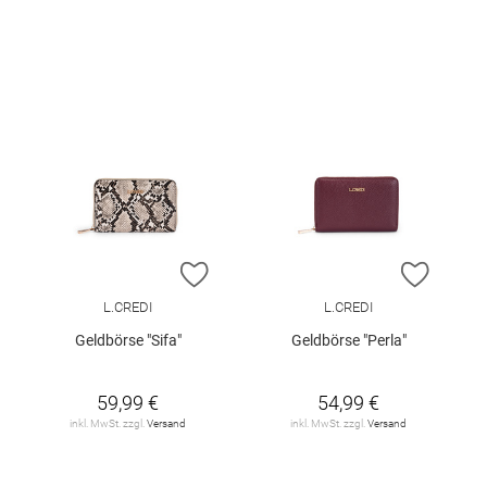
ZUR WUNSCHLISTE HINZUFÜGEN
ZUR W
L.CREDI
L.CREDI
Geldbörse "Sifa"
Geldbörse "Perla"
59,99 €
54,99 €
inkl. MwSt. zzgl.
Versand
inkl. MwSt. zzgl.
Versand