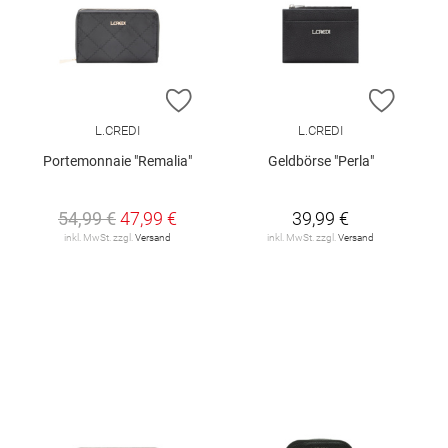
ZUR WUNSCHLISTE HINZUFÜGEN
ZUR W
L.CREDI
L.CREDI
Portemonnaie "Remalia"
Geldbörse "Perla"
54,99 €
47,99 €
39,99 €
inkl. MwSt. zzgl.
Versand
inkl. MwSt. zzgl.
Versand