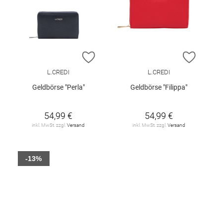
ZUR WUNSCHLISTE HINZUFÜGEN
ZUR W
L.CREDI
L.CREDI
Geldbörse "Perla"
Geldbörse "Filippa"
54,99 €
54,99 €
inkl. MwSt. zzgl.
Versand
inkl. MwSt. zzgl.
Versand
-13%