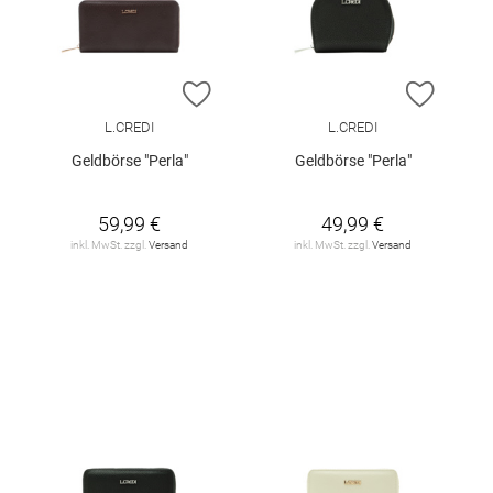
ZUR WUNSCHLISTE HINZUFÜGEN
ZUR W
L.CREDI
L.CREDI
Geldbörse "Perla"
Geldbörse "Perla"
59,99 €
49,99 €
inkl. MwSt. zzgl.
Versand
inkl. MwSt. zzgl.
Versand