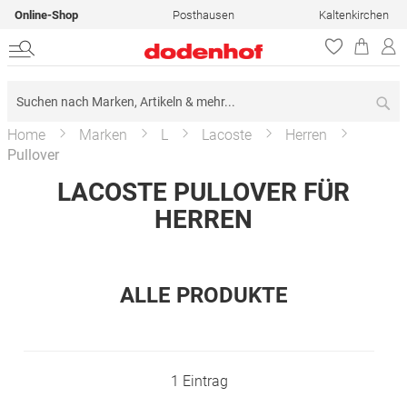
Online-Shop
Posthausen
Kaltenkirchen
Su
Home
Marken
L
Lacoste
Herren
Pullover
LACOSTE PULLOVER FÜR
HERREN
ALLE PRODUKTE
1
Eintrag